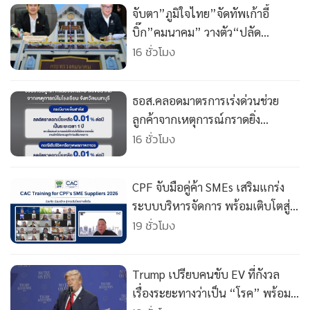
จับตา”ภูมิใจไทย”จัดทัพเก้าอี้
บิ๊ก”คมนาคม” วางตัว“ปลัด
คมนาคม”คนใหม่ นั่งยาว 8-10 ปี
16 ชั่วโมง
ธอส.คลอดมาตรการเร่งด่วนช่วย
ลูกค้าจากเหตุการณ์กราดยิ่ง
ในร.ร.นนทบุรี
16 ชั่วโมง
CPF จับมือคู่ค้า SMEs เสริมแกร่ง
ระบบบริหารจัดการ พร้อมเติบโตสู่
ตลาดโลก
19 ชั่วโมง
Trump เปรียบคนขับ EV ที่กังวล
เรื่องระยะทางว่าเป็น “โรค” พร้อม