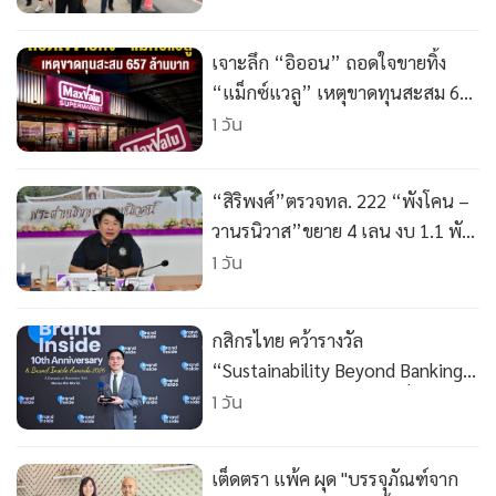
เจาะลึก “อิออน” ถอดใจขายทิ้ง
“แม็กซ์แวลู” เหตุขาดทุนสะสม 657
ล้านบาท
1 วัน
“สิริพงศ์”ตรวจทล. 222 “พังโคน –
วานรนิวาส”ขยาย 4 เลน งบ 1.1 พัน
ล้าน เสร็จมิ.ย. 72 สั่งปรับแบบแก้จุด
1 วัน
เสี่ยง เพิ่มทางระบายน้ำ
กสิกรไทย คว้ารางวัล
“Sustainability Beyond Banking
Award” ตอกย้ำผู้นำขับเคลื่อนภาค
1 วัน
ธุรกิจไทยสู่ Net Zero
เต็ดตรา แพ้ค ผุด "บรรจุภัณฑ์จาก