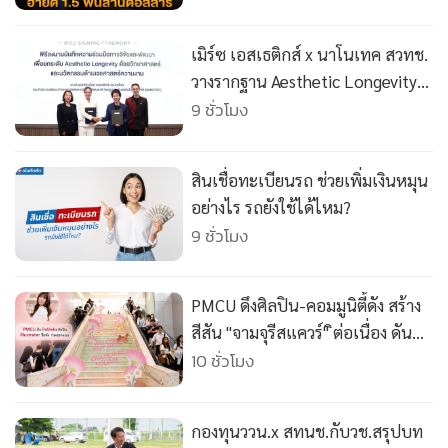
เมิร์ซ เอสเธติกส์ x นาโนเทค สวทช.
วางรากฐาน Aesthetic Longevity
ดันไทยสู่เศรษฐกิจสุขภาพ
9 ชั่วโมง
สินเชื่อทะเบียนรถ ช่วยเพิ่มเงินหมุน
อย่างไร รถยังใช้ได้ไหม?
9 ชั่วโมง
PMCU ดึงศิลปิน-คอมมูนิตี้ดัง สร้าง
สีสัน "จามจุรีสแควร์" ิต่อเนื่อง ดันผู้
ใช้บริการเพิ่มกว่า 20%
10 ชั่วโมง
กองทุนววน.x สทนช.กับวช.สรุปบท