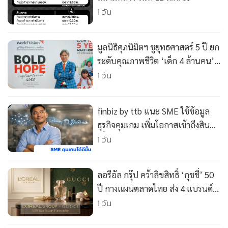
1 วัน
มูลนิธิศุภนิมิตฯ ชูยุทธศาสตร์ 5 ปี ยก
ระดับคุณภาพชีวิต ‘เด็ก 4 ล้านคน’
พ้นวิกฤตความเปราะบาง
1 วัน
finbiz by ttb แนะ SME ใช้ข้อมูล
ธุรกิจคุมเกม เพิ่มโอกาสเข้าถึงสิน
เชื่อ
1 วัน
ลอรีอัล กรุ๊ป คว้าลิขสิทธิ์ ‘กุชชี่’ 50
ปี กางแผนตลาดไทย ส่ง 4 แบรนด์
ใหม่เสริมทัพ
1 วัน