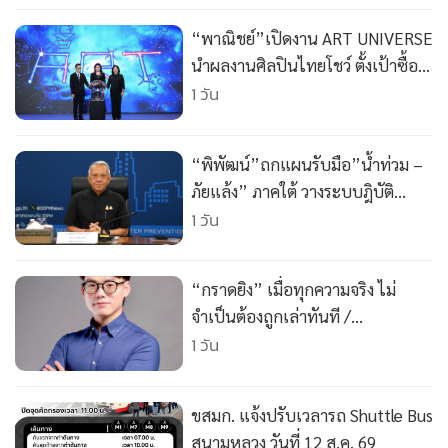
“พาณิชย์”เปิดงาน ART UNIVERSE
นำผลงานศิลปินไทยโชว์ ตั้งเป้าซื้อ
ขาย 70 ล้าน
1 วัน
“พิพัฒน์”ถกแผนรับมือ”น้ำท่วม –
ภัยแล้ง” ภาคใต้ วางระบบฎิบัติ
การ"ป้องกัน ช่วยเหลือ เยียวยา
1 วัน
ฟื้นฟู"
“กราดยิง” เมื่อทุกความจริง ไม่
จำเป็นต้องถูกเล่าทันที /
ผศ.ดร.ณชรต อิ่มณะรัญ
1 วัน
ขสมก. แจ้งปรับเวลารถ Shuttle Bus
สนามหลวง วันที่ 12 ส.ค. 69