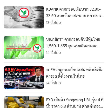
KBANK คาดกรอบเงินบาท 32.80-
33.60 แนะจับตาสงคราม ตอ.กลาง
ฟันโฟลว์ และถ้อยแถลงเฟด
13 ชั่วโมง
บล.กสิกรฯ คาดกรอบดัชนีหุ้นไทย
1,560-1,655 จุด แนะติดตามผล
ประกอบการ Q2/69 และถ้อยแถลง
14 ชั่วโมง
เฟด
รถEVจ่อถูกลงเกือบแสน คลังเล็งดึง
ค่ายรถ ตั้งโรงงานในไทย
14 ชั่วโมง
BYD เปิดตัว Yangwang U8L รุ่น 4 ที่
นั่ง ราคา 6.8 ล้านบาท ตกแต่งทอง