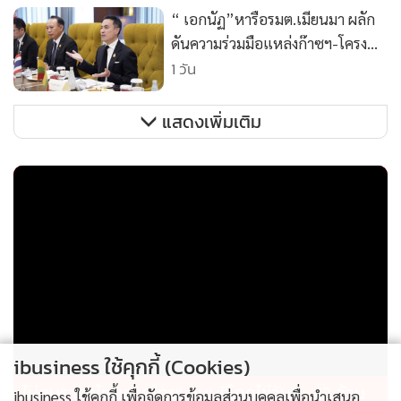
“ เอกนัฏ”หารือรมต.เมียนมา ผลัก
ดันความร่วมมือแหล่งก๊าซฯ-โครง
ข่ายไฟฟ้า
1 วัน
แสดงเพิ่มเติม
ibusiness ใช้คุกกี้ (Cookies)
ไม่สมราคาไทยช่วยไทย! คนบริโภคไข่วันละ 42 ล้าน
ibusiness ใช้คุกกี้ เพื่อจัดการข้อมูลส่วนบุคคลเพื่อนำเสนอ