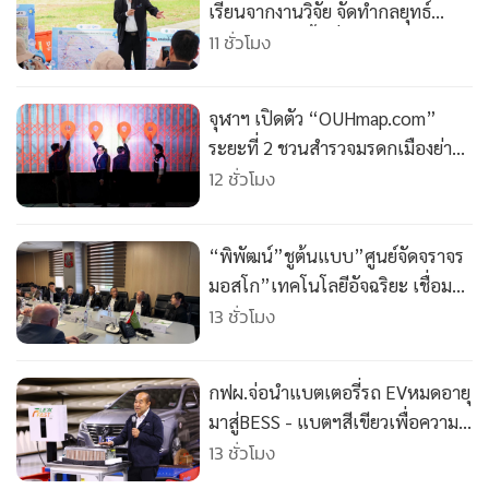
เรียนจากงานวิจัย จัดทำกลยุทธ์
จัดการน้ำเชิงพื้นที่ เตรียมรับมือภัย
11 ชั่วโมง
พิบัติ
จุฬาฯ เปิดตัว “OUHmap.com”
ระยะที่ 2 ชวนสำรวจมรดกเมืองย่าน
ไชน่าทาวน์–บรรทัดทอง
12 ชั่วโมง
“พิพัฒน์”ชูต้นแบบ”ศูนย์จัดจราจร
มอสโก”เทคโนโลยีอัจฉริยะ เชื่อม
ข้อมูลเรียลไทม์ รับมืออุบัติเหตุ-แก้
13 ชั่วโมง
รถติด
กฟผ.จ่อนำแบตเตอรี่รถ EVหมดอายุ
มาสู่BESS - แบตฯสีเขียวเพื่อความ
ยั่งยืน เตรียมจับมือกนอ.ผุดนิ
13 ชั่วโมง
คมฯCircular