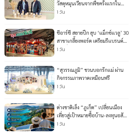
วัสดุหมุนเวียนจากพืชครั้งแรกใน
ไทย" ในผลิตภัณฑ์นมเชียงใหม่
1 วัน
เฟรชมิลค์
ซีอาร์ซี สยายปีก ฮุบ ‘แม็กซ์แวลู’ 30
สาขาเกลี้ยงพอร์ต เตรียมรีแบรนด์
สวมชื่อ ‘ท็อปส์’ ยึดทำเลทองเขต
1 วัน
ชุมชน
“สุวรรณภูมิ” ชวนบอกรักแม่ ผ่าน
กิจกรรมภาพวาดเหมือนฟรี
1 วัน
ต่างชาติเล็ง “ภูเก็ต” เปลี่ยนเมือง
เที่ยวสู่เป้าหมายซื้อบ้าน-ลงทุนอสัง
หาฯ
1 วัน