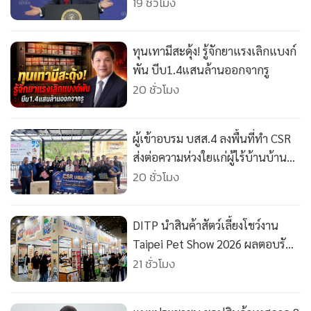
ย้ำยุตินโยบายผลักดันรถไฟฟ้า
19 ชั่วโมง
ทุนเทามีสะดุ้ง! รู้จักยาแรงเลิกแบงก์
พัน บีบ1.4แสนล้านออกจากรู
20 ชั่วโมง
ผู้เข้าอบรม บสส.4 ลงพื้นที่ทำ CSR
ส่งต่อความห่วงใยแก่ผู้ไร้บ้านบ้าน
อิ่มใจ
20 ชั่วโมง
DITP นำสินค้าสัตว์เลี้ยงโชว์งาน
Taipei Pet Show 2026 ผลตอบรับ
สุดปัง
21 ชั่วโมง