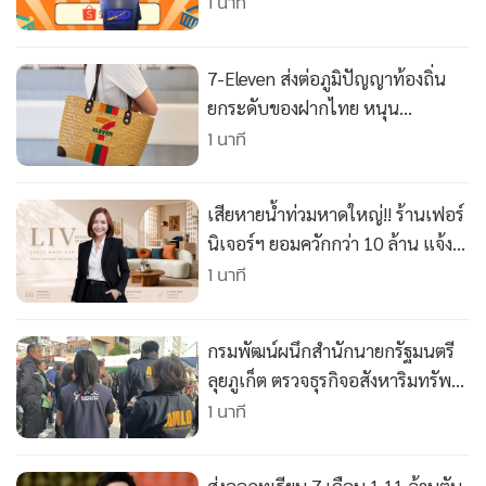
ไลฟ์ขายผ่าน Shopee โค้ดส่วนลด
1 นาที
กว่า 2 ล้านบาท ตั้งเป้ายอดขายทะลุ
100 ล้านบาท 1 เดือน
7-Eleven ส่งต่อภูมิปัญญาท้องถิ่น
ยกระดับของฝากไทย หนุน
“กระเป๋าจักสานกระจูดทะเลน้อย
1 นาที
รุ่น Limited Edition”
เสียหายน้ำท่วมหาดใหญ่!! ร้านเฟอร์
นิเจอร์ฯ ยอมควักกว่า 10 ล้าน แจ้ง
เกิดใหม่อีกรอบแบรนด์ LIV Design
1 นาที
Space เจาะกลุ่มคนรุ่นใหม่
กรมพัฒน์ผนึกสำนักนายกรัฐมนตรี
ลุยภูเก็ต ตรวจธุรกิจอสังหาริมทรัพย์-
บริการชายหาด
1 นาที