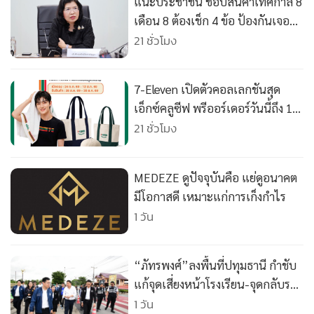
แนะประชาชน ชอปสินค้าเทศกาล 8
เดือน 8 ต้องเช็ก 4 ข้อ ป้องกันเจอ
ของปลอม
21 ชั่วโมง
7-Eleven เปิดตัวคอลเลกชันสุด
เอ็กซ์คลูซีฟ พรีออร์เดอร์วันนี้ถึง 12
ส.ค.
21 ชั่วโมง
MEDEZE ดูปัจจุบันคือ แย่ดูอนาคต
มีโอกาสดี เหมาะแก่การเก็งกำไร
1 วัน
“ภัทรพงศ์”ลงพื้นที่ปทุมธานี กำชับ
แก้จุดเสี่ยงหน้าโรงเรียน-จุดกลับรถ
ทล.352 “ธัญบุรี – คลองระพีพัฒน์
1 วัน