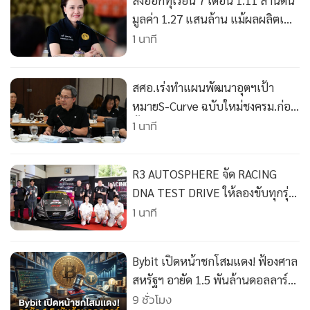
ส่งออกทุเรียน 7 เดือน 1.11 ล้านตัน
มูลค่า 1.27 แสนล้าน แม้ผลผลิตเพิ่ม
ต้นทุนสูง คู่แข่งแย่งตลาด
1 นาที
สศอ.เร่งทำแผนพัฒนาอุตฯเป้า
หมายS-Curve ฉบับใหม่ชงครม.ก่อน
สิ้นสุดปี70
1 นาที
R3 AUTOSPHERE จัด RACING
DNA TEST DRIVE ให้ลองขับทุกรุ่น
พร้อมหนุน P1 Automotive
1 นาที
Bybit เปิดหน้าชกโสมแดง! ฟ้องศาล
สหรัฐฯ อายัด 1.5 พันล้านดอลลาร์
ดัดหลัง “รัฐโจรไซเบอร์”
9 ชั่วโมง