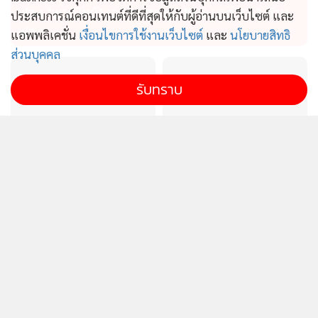
ฟอง “พาณิชย์” เอามาขายถูก 19 วัน แค่ 3.42 ล้าน
ประสบการณ์คอนเทนต์ที่ดีที่สุดให้กับผู้อ่านบนเว็บไซต์ และ
ฟอง
แอพพลิเคชั่น
เงื่อนไขการใช้งานเว็บไซต์
และ
นโยบายสิทธิ
ส่วนบุคคล
รับทราบ
ไทยผลักดันอาเซียนผู้กำหนด
ก.อุตฯรุดสอบเพลิงไหม้อาคาร
ทิศทางเศรษฐกิจโลก เป็นฐาน
คล้ายรง.ที่บ้านบึง ชี้ไร้ใบ
ความมั่นคงทางอาหาร
อนุญาตฯส่อดำเนินคดี
สแกน 90 วัน “ภัทรพงศ์”ลุย
“สิริพงศ์”แจงข้อมูลขนส่งรั่ว