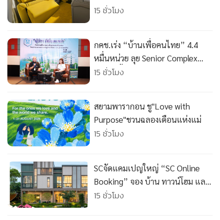
24K พร้อมศิลปะลายภูเขา
15 ชั่วโมง
กคช.เร่ง “บ้านเพื่อคนไทย” 4.4
หมื่นหน่วย ลุย Senior Complex
ชลบุรี–ฟื้นฟูเมือง
15 ชั่วโมง
สยามพารากอน ชู"Love with
Purpose"ชวนฉลองเดือนแห่งแม่
15 ชั่วโมง
SCจัดแคมเปญใหญ่ “SC Online
Booking” จอง บ้าน ทาวน์โฮม และ
คอนโด
15 ชั่วโมง