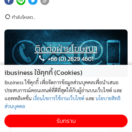
กำลังโหลด...
ติดต่อฝ่ายโฆษณา
+66 (0) 2629 4601
ibusiness ใช้คุกกี้ (Cookies)
ibusiness ใช้คุกกี้ เพื่อจัดการข้อมูลส่วนบุคคลเพื่อนำเสนอ
สุนทรี พันธุ์ยศ(เอื้อง)
ประสบการณ์คอนเทนต์ที่ดีที่สุดให้กับผู้อ่านบนเว็บไซต์ และ
+66 (0) 89202 0920
แอพพลิเคชั่น
เงื่อนไขการใช้งานเว็บไซต์
และ
นโยบายสิทธิ
soontaree.p@gmail.com
ส่วนบุคคล
บุณฑริกา ถนัดพจนามาตย์(น้อง)
รับทราบ
+66 (0) 95150 4563
boontarika.tanad@gmail.com
ibusiness