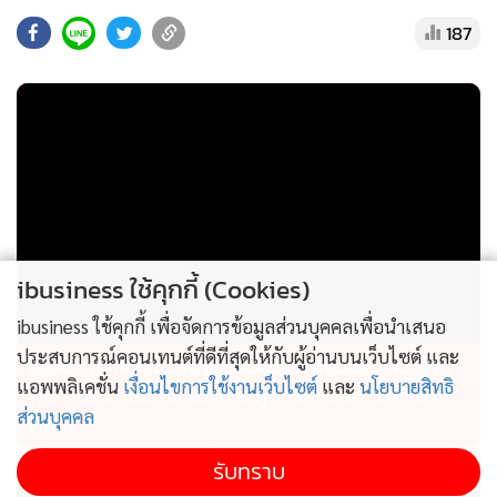
187
แชมป์เก่า อาร์เจนตินา ที่นำทัพโดย ลิโอเนล เมสซี่ ในทัวร์นาเมน
ต์สุดท้ายของเจ้าตัว ต้องเผชิญหน้ากับทีมจอมยื้อและจอมวินัย
อย่าง สวิตเซอร์แลนด์ ที่เพิ่งผ่านศึกหนักดวลจุดโทษมาหมาดๆ
ความล้าทางร่างกายอาจเป็นอุปสรรคสำคัญของขุนพลสวิส แต่
พวกเขาทดแทนด้วยทีมเวิร์กและการเล่นที่รัดกุม ส่วน
อาร์เจนตินาจะพึ่งพาความอัจฉริยะของเมสซี่ในการเจาะแนวรับ
คู่แข่ง หากสวิตเซอร์แลนด์สามารถยื้อเกมให้ออกเบียดและลาก
ยาวไปจนถึงการดวลจุดโทษได้ พวกเขาก็มีโอกาสที่จะโค่นแชมป์
ibusiness ใช้คุกกี้ (Cookies)
เก่าลงได้เช่นกัน
ibusiness ใช้คุกกี้ เพื่อจัดการข้อมูลส่วนบุคคลเพื่อนำเสนอ
ประสบการณ์คอนเทนต์ที่ดีที่สุดให้กับผู้อ่านบนเว็บไซต์ และ
รีแมตช์บอลโลก 2022: ฝรั่งเศส พบ โมร็อกโก
ไม่สมราคาไทยช่วยไทย! คนบริโภคไข่วันละ 42 ล้าน
แอพพลิเคชั่น
เงื่อนไขการใช้งานเว็บไซต์
และ
นโยบายสิทธิ
ฟอง “พาณิชย์” เอามาขายถูก 19 วัน แค่ 3.42 ล้าน
ส่วนบุคคล
ฟอง
คู่ปรับเก่าจากรอบรองชนะเลิศเมื่อสี่ปีที่แล้วโคจรกลับมาพบกัน
เร็วกว่าเดิม ทัพ "ตราไก่" ฝรั่งเศส ภายใต้การนำทัพของสตาร์ดัง
รับทราบ
ระดับโลกยังคงแสดงให้เห็นถึงเกมรุกที่ทรงพลังและหลากหลาย