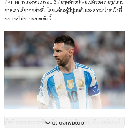
ทิศทางการแข่งขันในรอบ 8 ทีมสุดท้ายนี้เต็มไปด้วยความสูสีและ
คาดเดาได้ยากอย่างยิ่ง โดยแต่ละคู่มีปูมหลังและความน่าสนใจที่
คอบอลไม่ควรพลาด ดังนี้
แสดงเพิ่มเติม
ทัพฟ้าขาวปะทะนาฬิกาสวิส: อาร์เจนตินา พบ สวิตเซอร์แลนด์