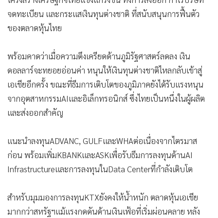
จดทะเบียน และกระแสเงินทุนต่างชาติ ที่สนับสนุนการฟื้นตัว
ของตลาดหุ้นไทย
พร้อมคาดว่าเมื่อความตึงเครียดด้านภูมิรัฐศาสตร์ลดลง เงิน
ดอลลาร์จะทยอยอ่อนค่า หนุนให้เงินทุนต่างชาติไหลกลับเข้าสู่
เอเชียอีกครั้ง ขณะที่ธีมการเติบโตของภูมิภาคยังได้รับแรงหนุน
จากอุตสาหกรรมAIและอิเล็กทรอนิกส์ ซึ่งไทยเป็นหนึ่งในผู้ผลิต
และส่งออกสำคัญ
แนะนำลงทุนADVANC, GULFและWHAต่อเนื่องจากไตรมาส
ก่อน พร้อมเพิ่มKBANKและASKเพื่อรับธีมการลงทุนด้านAI
InfrastructureและการลงทุนในData Centerที่กำลังเติบโต
สำหรับมุมมองการลงทุนKTXยังคงให้น้ำหนัก ตลาดหุ้นเอเชีย
มากกว่าสหรัฐฯแม้แรงกดดันด้านเงินเฟ้อที่เริ่มผ่อนคลาย หลัง