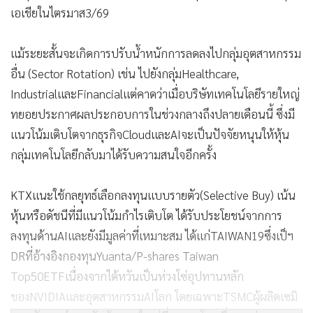
เอเชียในไตรมาส3/69
แม้ระยะสั้นจะเกิดการปรับน้ำหนักการลดลงไปกลุ่มอุตสาหกรรม
อื่น (Sector Rotation) เช่น ไปยังกลุ่มHealthcare,
IndustrialและFinancialแต่คาดว่าเมื่อบริษัทเทคโนโลยีรายใหญ่
ทยอยประกาศผลประกอบการในช่วงกลางถึงปลายเดือนนี้ ซึ่งมี
แนวโน้มเติบโตจากธุรกิจCloudและAIจะเป็นปัจจัยหนุนให้หุ้น
กลุ่มเทคโนโลยีกลับมาได้รับความสนใจอีกครั้ง
KTXแนะใช้กลยุทธ์เลือกลงทุนแบบรายตัว(Selective Buy) เน้น
หุ้นหรือดัชนีที่มีแนวโน้มกำไรเติบโต ได้รับประโยชน์จากการ
ลงทุนด้านAIและยังมีมูลค่าที่เหมาะสม ได้แก่TAIWAN19ซึ่งเป็ฯ
DRที่อ้างอิงกองทุนYuanta/P-shares Taiwan
Top50ETFเนื่องจากไต้หวันเป็นห่วงโซ่อุปทานหลัก
ของNVIDIAและอุตสาหกรรมAIโลก โดยเฉพาะTSMCผู้ผลิตเซมิ