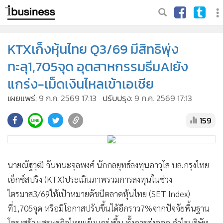
KTXเก็งหุ้นไทย Q3/69 มีสิทธิพุ่ง
ทะลุ1,705จุด อุตสาหกรรมธีมAIยัง
แกร่ง-เม็ดเงินไหลเข้าเอเชีย
เผยแพร่:
9 ก.ค. 2569 17:13
ปรับปรุง:
9 ก.ค. 2569 17:13
159
นายณัฐวุฒิ จันทนะจุลพงศ์ นักกลยุทธ์ลงทุนอาวุโส บล.กรุงไทย
เอ็กซ์สปริง (KTX)ประเมินภาพรวมการลงทุนในช่วง
ไตรมาส3/69ให้เป้าหมายดัชนีตลาดหุ้นไทย (SET Index)
ที่1,705จุด หรือมีโอกาสปรับขึ้นได้อีกราว7%จากปัจจัยพื้นฐาน
โครงสร้างเศรษฐกิจไทยแข็งแกร่งขึ้น ทั้งการส่งออก กำไรบริษัท