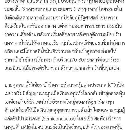
อย่างไรก็ตามแนะนำนักลงทุนประเมินการลงทุนด้วย2มุมมองทั้ง
ระยะสั้น (Short-term)และระยะยาว (Long-term)โดยระยะสั้น
ยังต้องติดตามความผันผวนจากปัจจัยภูมิรัฐศาสตร์ เช่น ความ
ตึงเครียดในตะวันออกกลาง แต่หากมองภาพระยะยาว ประเมิน
ว่าความเสี่ยงด้านพลังงานเริ่มคลี่คลาย หลังซาอุดีอาระเบียปรับ
ลดราคาน้ำมันให้ตลาดเอเชีย กลุ่มโอเปกพลัสทยอยเพิ่มกำลังการ
ผลิต และมีโอกาสที่น้ำมันอิหร่านจะกลับเข้าสู่ตลาด ส่งผลให้
ราคาน้ำมันมีแนวโน้มทรงตัวบริเวณ70-80ดอลลาร์ต่อบาร์เรล
และมีแนวโน้มทรงตัวในกรอบดังกล่าวมากกว่าปรับขึ้นรุนแรง
นายศุภพล ตั้งวิเชียร นักวิเคราะห์ตลาดหุ้นต่างประเทศ KTXเปิด
เผยว่าเริ่มมีสัญญาณหมุนเม็ดเงินลงทุนทั่วโลกกลับเข้าสู่ตลาดหุ้น
เอเชียหลังบริษัทเทคโนโลยีขนาดใหญ่ของสหรัฐฯ เร่งลงทุน
ด้านAIส่งผลให้เม็ดเงินไหลสู่อุตสาหกรรมต้นน้ำ โดยเฉพาะกลุ่มผู้
ผลิตชิปประมวลผล (Semiconductor) ในเอเชีย สะท้อนว่าการ
ลงทุนด้านAIยังไม่จบ และยังเป็นปัจจัยหนุนสำคัญของตลาดหุ้น