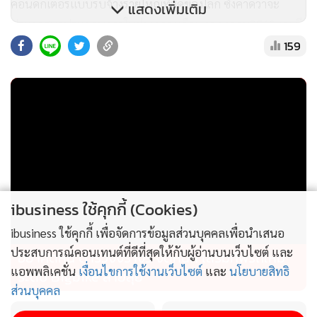
คอนดักเตอร์แบบรับจ้างรายใหญ่ที่สุดของโลก ซึ่งคาดว่าจะ
แสดงเพิ่มเติม
ประกาศผลประกอบการในช่วงกลางเดือนกรกฎาคม2569และมี
159
โอกาสรายงานกำไรที่เติบโตแข็งแกร่ง พร้อมทั้งอาจปรับเพิ่ม
ประมาณการรายได้ในระยะถัดไป
นอกจากนี้ยัง แนะนำNIKKEI80ที่เป็นDRอ้างอิงดัชนีNikkei
225ของญี่ปุ่น เนื่องจากโครงสร้างตลาดหุ้นญี่ปุ่นมีสัดส่วนหุ้น
เทคโนโลยี อิเล็กทรอนิกส์ และเซมิคอนดักเตอร์เพิ่มขึ้นอย่างต่อ
เนื่อง จากการลงทุนโครงสร้างพื้นฐานด้านAIทั่วโลก
ibusiness ใช้คุกกี้ (Cookies)
ขณะที่นายพีรพล สุรัตนวนิช นักกลยุทธ์ลงทุน บลจ.เอ็กซ์สปริง
(XSpring AM)ระบุว่ารัฐบาลญี่ปุ่นและเกาหลีใต้เดินหน้าลงทุน
ibusiness ใช้คุกกี้ เพื่อจัดการข้อมูลส่วนบุคคลเพื่อนำเสนอ
ด้วยเม็ดเงินขนาดใหญ่ ในอุตสาหกรรมAIเพื่อพัฒนา
ประสบการณ์คอนเทนต์ที่ดีที่สุดให้กับผู้อ่านบนเว็บไซต์ และ
อย่าคิดหนี ตำรวจจราจร จัดหนัก เสริมทัพรถใหม่
อุตสาหกรรมนี้ในช่วง5-10ปีข้างหน้า เพื่อรักษาความสามารถใน
แอพพลิเคชั่น
เงื่อนไขการใช้งานเว็บไซต์
และ
นโยบายสิทธิ
ระดับ Bigbike สายลุย
ส่วนบุคคล
การแข่งขันและความเป็นผู้นำโดยรัฐบาลญี่ปุ่นเดินหน้าสนับสนุน
อุตสาหกรรมเซมิคอนดักเตอร์อย่างต่อเนื่องทั้งการลงทุนใน