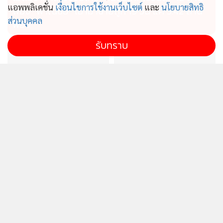
แอพพลิเคชั่น
เงื่อนไขการใช้งานเว็บไซต์
และ
นโยบายสิทธิ
ฟอง “พาณิชย์” เอามาขายถูก 19 วัน แค่ 3.42 ล้าน
ส่วนบุคคล
ฟอง
รับทราบ
ไทยผลักดันอาเซียนผู้กำหนด
ก.อุตฯรุดสอบเพลิงไหม้อาคาร
ทิศทางเศรษฐกิจโลก เป็นฐาน
คล้ายรง.ที่บ้านบึง ชี้ไร้ใบ
ความมั่นคงทางอาหาร
อนุญาตฯส่อดำเนินคดี
สแกน 90 วัน “ภัทรพงศ์”ลุย
“สิริพงศ์”แจงข้อมูลขนส่งรั่ว