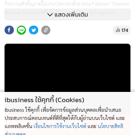
กิจกรรมสำคัญภายในงานประกอบด้วย Asia Fashion Themed
Runway Show (แฟชั่นโชว์), Cosmetics and Fragrance
แสดงเพิ่มเติม
Industry Trend Forum (เวทีเสวนาอุตสาหกรรมเครื่องสำอาง
174
และน้ำหอม), Dongguan Premium Brands Promotion
(กิจกรรมส่งเสริมแบรนด์คุณภาพจากตงก่วน), Myanmar
Fashion Industry Sourcing Session (กิจกรรมจับคู่ธุรกิจ
อุตสาหกรรมแฟชั่นเมียนมา) และ Asia-Pacific Multinational
Brand Economic and Trade Exchange Symposium (เวที
สัมมนาความร่วมมือด้านเศรษฐกิจและการค้าของแบรนด์ระดับ
นานาชาติในภูมิภาคเอเชียแปซิฟิก) นอกจากนี้ ยังมีกิจกรรมส่ง
เสริมแบรนด์ไทย การเปิดตัวผลิตภัณฑ์ Triple G และกิจกรรมจับ
ibusiness ใช้คุกกี้ (Cookies)
คู่เจรจาธุรกิจข้ามพรมแดนที่จัดขึ้นตลอดระยะเวลาการแสดงงาน
ibusiness ใช้คุกกี้ เพื่อจัดการข้อมูลส่วนบุคคลเพื่อนำเสนอ
Asia Fashion Thailand Show 2026 จัดโดย Guangdong Qiya
ประสบการณ์คอนเทนต์ที่ดีที่สุดให้กับผู้อ่านบนเว็บไซต์ และ
ไม่สมราคาไทยช่วยไทย! คนบริโภคไข่วันละ 42 ล้าน
Exhibition Co., Ltd. โดยเปิดต้อนรับผู้ซื้อทางธุรกิจ ผู้ประกอบ
แอพพลิเคชั่น
เงื่อนไขการใช้งานเว็บไซต์
และ
นโยบายสิทธิ
ฟอง “พาณิชย์” เอามาขายถูก 19 วัน แค่ 3.42 ล้าน
ส่วนบุคคล
การ และสื่อมวลชน ณ ศูนย์นิทรรศการและการประชุมไบเทค