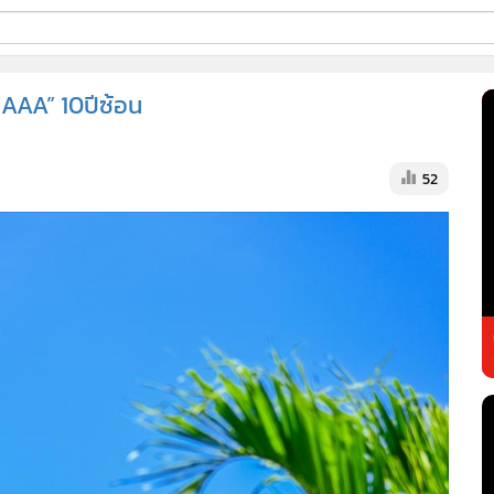
ี่ใช้
“AAA” 10ปีซ้อน
ss
52
้นสูง