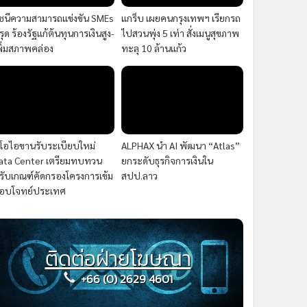
ัชนีความสามารถแข่งขัน SMEs
แกร็บ เผยคนกรุงเทพฯ เรียกรถ
รุด ร้องรัฐแก้ต้นทุนการเงินสูง-
ไปสวนพุ่ง 5 เท่า สั่งเมนูสุขภาพ
พิ่มสภาพคล่อง
ทะลุ 10 ล้านแก้ว
ีโอไอขานรับระเบียบใหม่
ALPHAX นำ AI พัฒนา “Atlas”
ata Center เตรียมทบทวน
ยกระดับธุรกิจการเงินใน
รับเกณฑ์คัดกรองโครงการเข้ม
สปป.ลาว
อบโจทย์ประเทศ
ติดต่อฝ่ายโฆษณา
+66 (0) 2629 4601