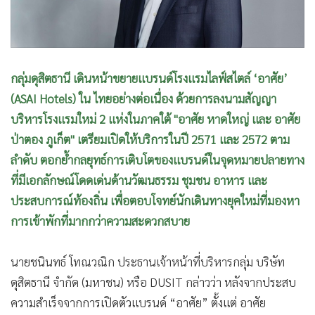
กลุ่มดุสิตธานี เดินหน้าขยายแบรนด์โรงแรมไลฟ์สไตล์ ‘อาศัย’
(ASAI Hotels) ใน ไทยอย่างต่อเนื่อง ด้วยการลงนามสัญญา
บริหารโรงแรมใหม่ 2 แห่งในภาคใต้ "อาศัย หาดใหญ่ และ อาศัย
ป่าตอง ภูเก็ต" เตรียมเปิดให้บริการในปี 2571 และ 2572 ตาม
ลำดับ ตอกย้ำกลยุทธ์การเติบโตของแบรนด์ในจุดหมายปลายทาง
ที่มีเอกลักษณ์โดดเด่นด้านวัฒนธรรม ชุมชน อาหาร และ
ประสบการณ์ท้องถิ่น เพื่อตอบโจทย์นักเดินทางยุคใหม่ที่มองหา
การเข้าพักที่มากกว่าความสะดวกสบาย
นายชนินทธ์ โทณวณิก ประธานเจ้าหน้าที่บริหารกลุ่ม บริษัท
ดุสิตธานี จำกัด (มหาชน) หรือ DUSIT กล่าวว่า หลังจากประสบ
ความสำเร็จจากการเปิดตัวแบรนด์ “อาศัย” ตั้งแต่ อาศัย