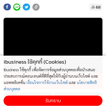
68
ขณะที่ อาศัย ป่าตอง ภูเก็ต จะนำแนวคิดการเข้าพักที่เชื่อมโยง
กับชุมชนของแบรนด์อาศัยสู่จังหวัดภูเก็ต หนึ่งในจุดหมายปลาย
ทางท่องเที่ยวระดับโลกที่ได้รับความนิยมจากนักเดินทางทั้งชาว
ไทยและต่างประเทศมาอย่างต่อเนื่อง
โรงแรมตั้งอยู่ใจกลางย่านป่าตอง ห่างจากหาดป่าตองเพียง 5
นาที และใช้เวลาเดินทางจากท่าอากาศยานนานาชาติภูเก็ต
ประมาณ 1 ชั่วโมง โดยมีห้องพักประมาณ 85 ห้อง พร้อมคาเฟ่
ibusiness ใช้คุกกี้ (Cookies)
และพื้นที่สังสรรค์ตามแนวคิด Eat / Work / Play ซึ่งเป็น
เอกลักษณ์ของแบรนด์ พร้อมสระว่ายน้ำบนชั้นดาดฟ้า และ
ibusiness ใช้คุกกี้ เพื่อจัดการข้อมูลส่วนบุคคลเพื่อนำเสนอ
ฟิตเนสเซ็นเตอร์
ประสบการณ์คอนเทนต์ที่ดีที่สุดให้กับผู้อ่านบนเว็บไซต์ และ
อย่าคิดหนี ตำรวจจราจร จัดหนัก เสริมทัพรถใหม่
แอพพลิเคชั่น
เงื่อนไขการใช้งานเว็บไซต์
และ
นโยบายสิทธิ
ระดับ Bigbike สายลุย
ส่วนบุคคล
การออกแบบโรงแรมได้รับแรงบันดาลใจจากวิถีชีวิตริมชายหาด
วัฒนธรรมอาหาร แหล่งบันเทิง และพลังสร้างสรรค์ของย่านป่า
รับทราบ
ตอง เพื่อมอบมุมมองใหม่ของการท่องเที่ยวภูเก็ตให้แก่นักเดิน