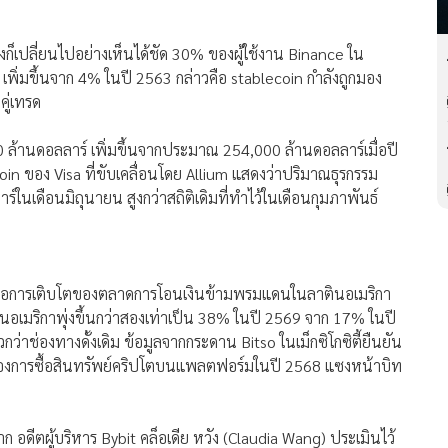
็เปลี่ยนไปอย่างเห็นได้ชัด 30% ของผู้ใช้งาน Binance ใน
อ เพิ่มขึ้นจาก 4% ในปี 2563 กล่าวคือ stablecoin กำลังถูกมอง
คู่เทรด
0 ล้านดอลลาร์ เพิ่มขึ้นจากประมาณ 254,000 ล้านดอลลาร์เมื่อปี
in ของ Visa ที่ขับเคลื่อนโดย Allium แสดงว่าปริมาณธุรกรรม
ร์ในเดือนมิถุนายน สูงกว่าสถิติเดิมที่ทำไว้ในเดือนกุมภาพันธ์
ษคือการเติบโตของตลาดการโอนเงินข้ามพรมแดนในลาตินอเมริกา
ินอเมริกาพุ่งขึ้นกว่าสองเท่าเป็น 38% ในปี 2569 จาก 17% ในปี
ว่าช่องทางดั้งเดิม ข้อมูลจากกระดาน Bitso ในเม็กซิโกซิตี้ยืนยัน
% ของการซื้อสินทรัพย์คริปโตบนแพลตฟอร์มในปี 2568 แซงหน้าบิท
าก อดีตผู้บริหาร Bybit คล็อเดีย หวัง (Claudia Wang) ประเมินไว้