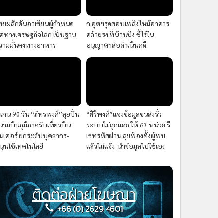
ทยผลักดันอาเซียนผู้กำหนด
ก.อุตฯรุดสอบเพลิงไหม้อาคาร
ิศทางเศรษฐกิจโลก เป็นฐาน
คล้ายรง.ที่บ้านบึง ชี้ไร้ใบ
วามมั่นคงทางอาหาร
อนุญาตฯส่อดำเนินคดี
แกน 90 วัน “ภัทรพงศ์”ลุยปั้น
“สิริพงศ์”แจงข้อมูลขนส่งรั่ว
นามบินภูมิภาครับเที่ยวบิน
ระบบไม่ถูกแฮก ให้ 63 หน่วย รี
ินเตอร์ ยกระดับบุคลากร-
เซทรหัสผ่าน ลุยฟ้องทั้งผู้พบ
นุนใช้เทคโนโลยี
แล้วไม่แจ้ง-นำข้อมูลไปใช้เอง
ติดต่อฝ่ายโฆษณา
+66 (0) 2629 4601