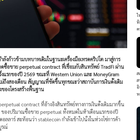
ไ
ท
ค
กำลังก้าวข้ามบทบาทเดิมในฐานะเครื่องมือเทรดคริปโต มาสู่การ
ซื้อขาย perpetual contract ที่เชื่อมกับสินทรัพย์ TradFi ผ่าน
ส
ครึ่งแรกของปี 2569 ขณะที่ Western Union และ MoneyGram
ส
ถึงสองเดือน สัญญาณที่ชัดขึ้นทุกขณะว่าสถาบันการเงินดั้งเดิม
อ
ึ่งของโครงสร้างพื้นฐาน
ห
rpetual contract ที่อ้างอิงสินทรัพย์ทางการเงินดั้งเดิมมากขึ้น
11% ของปริมาณซื้อขาย perpetual ทั้งหมดในห้าเดือนแรกของปี
อลลาร์ สะท้อนว่า stablecoin กำลังเข้าไปนั่งในห่วงโซ่การค้า
ูรณ์