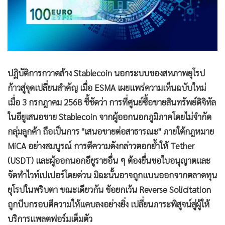
ปฏิบัติการกวาดล้าง Stablecoin นอกระบบของสหภาพยุโรป
ก้าวสู่จุดเปลี่ยนสำคัญ เมื่อ ESMA เผยแพร่ความเห็นฉบับใหม่
เมื่อ 3 กรกฎาคม 2568 ชี้ชัดว่า การที่ศูนย์ซื้อขายสินทรัพย์ดิจิทัล
ในอียูเสนอขาย Stablecoin จากผู้ออกนอกภูมิภาคโดยไม่จำกัด
กลุ่มลูกค้า ถือเป็นการ "เสนอขายต่อสาธารณะ" ภายใต้กฎหมาย
MiCA อย่างสมบูรณ์ การตีความดังกล่าวตอกย้ำให้ Tether
(USDT) และผู้ออกนอกอียูรายอื่น ๆ ต้องยื่นขอใบอนุญาตและ
จัดทำไวท์เปเปอร์โดยด่วน มิฉะนั้นอาจถูกแบนออกจากตลาดทุน
ยุโรปในพริบตา ขณะเดียวกัน ข้อยกเว้น Reverse Solicitation
ถูกบีบกรอบตีความให้แคบลงอย่างยิ่ง เปลี่ยนภาระพิสูจน์สู่ผู้ให้
บริการแพลตฟอร์มเต็มตัว