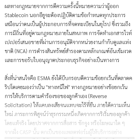
ผลทางกฎหมายจากการตีความครั้งนี้หมายความว่าผู้ออก
Stablecoin นอกอียูจะต้องปฏิบัติตามข้อกำหนดทุกประการ
เสมือนว่าตนเป็นผู้ประกอบการที่จดทะเบียนในยุโรป ซึ่งรวมถึง
การมีถิ่นที่อยู่ตามกฎหมายภายในสหภาพ การจัดทำเอกสารไวท์
เปเปอร์เสนอขายที่ผ่านการอนุมัติจากหน่วยงานกำกับดูแลแห่ง
ชาติ (NCA) การดำรงสินทรัพย์สำรองตามหลักเกณฑ์อันเข้มงวด
และการขอรับใบอนุญาตประกอบธุรกิจอย่างเป็นทางการ
สิ่งที่น่าสนใจคือ ESMA ยังได้บีบกรอบตีความข้อยกเว้นที่ตลาดค
ริปโตเคยมองว่าเป็น "ทางหนีไฟ" ทางกฎหมายอย่างข้อยกเว้น
การให้บริการตามคำร้องขอของลูกค้าเอง (Reverse
Solicitation) ให้แคบลงเสียจนแทบจะไร้ที่ยืน ภายใต้ความเห็น
ใหม่ ภาระการพิสูจน์ว่าธุรกรรมหนึ่งเกิดจากการริเริ่มของลูกค้า
โดยแท้จริง โดยปราศจากการสื่อสาร ชักจูง หรือโฆษณาใด ๆ
จากฝั่ง CASP นั้น ตกเป็นของแพลตฟอร์มผู้ให้บริการอย่าง