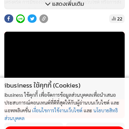
เคร่งครัด การมีช่องให้กดยอมรับเงื่อนไขบนเว็บไซต์ หรือการส่ง
แสดงเพิ่มเติม
อีเมลประชาสัมพันธ์ทั่วไปไม่อาจใช้เป็นข้ออ้างได้อีกต่อไป
22
ขณะที่ปฏิบัติการทางกฎหมายนี้ย่อมส่งผลกระทบโดยตรงต่อ
Tether (USDT) เหรียญ Stablecoin ที่มีมูลค่าตลาดทะลุหลัก
แสนล้านดอลลาร์สหรัฐ และเป็นแกนหลักของสภาพคล่องใน
ตลาดคริปโตทั่วโลก หาก Tether ยังเพิกเฉยและไม่ยื่นขอใบ
อนุญาต EMT ภายใต้ MiCA ศูนย์ซื้อขายที่ปฏิบัติตามกฎหมายใน
ยุโรปจะถูกแรงกดดันมหาศาลให้เพิกถอน USDT ออกจาก
แพลตฟอร์ม ซึ่งจะตัดขาดเหรียญดังกล่าวออกจากฐานนักลงทุน
ibusiness ใช้คุกกี้ (Cookies)
กว่า 450 ล้านคนในภูมิภาค เส้นตายแห่งการปฏิบัติตามย่อมขึ้น
อยู่กับหน่วยงาน NCA ของแต่ละประเทศสมาชิก ซึ่งจะใช้ความ
ibusiness ใช้คุกกี้ เพื่อจัดการข้อมูลส่วนบุคคลเพื่อนำเสนอ
เห็นของ ESMA เป็นบรรทัดฐานในการกำกับดูแลต่อไป
ประสบการณ์คอนเทนต์ที่ดีที่สุดให้กับผู้อ่านบนเว็บไซต์ และ
อย่าคิดหนี ตำรวจจราจร จัดหนัก เสริมทัพรถใหม่
แอพพลิเคชั่น
เงื่อนไขการใช้งานเว็บไซต์
และ
นโยบายสิทธิ
ระดับ Bigbike สายลุย
ส่วนบุคคล
ในอีกด้านหนึ่ง เหตุการณ์นี้กลับส่งผลบวกเชิงยุทธศาสตร์ให้กับ
Circle บริษัทแม่ของ USDC ที่ชิงตัดหน้าดำเนินการขอรับใบ