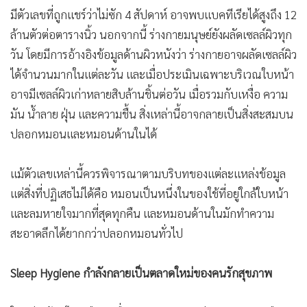
มีตัวเลขที่ถูกแชร์ว่าไม่ซัก 4 สัปดาห์ อาจพบแบคทีเรียได้สูงถึง 12
ล้านตัวต่อตารางนิ้ว นอกจากนี้ ร่างกายมนุษย์ยังผลัดเซลล์ผิวทุก
วัน โดยมีการอ้างอิงข้อมูลด้านผิวหนังว่า ร่างกายอาจผลัดเซลล์ผิว
ได้จำนวนมากในแต่ละวัน และเมื่อประเมินเฉพาะบริเวณใบหน้า
อาจมีเซลล์ผิวเก่าหลายสิบล้านชิ้นต่อวัน เมื่อรวมกับเหงื่อ ความ
มัน น้ำลาย ฝุ่น และความชื้น สิ่งเหล่านี้อาจกลายเป็นสิ่งสะสมบน
ปลอกหมอนและหมอนด้านในได้
แม้ตัวเลขเหล่านี้ควรพิจารณาตามบริบทของแต่ละแหล่งข้อมูล
แต่สิ่งที่ปฏิเสธไม่ได้คือ หมอนเป็นหนึ่งในของใช้ที่อยู่ใกล้ใบหน้า
และลมหายใจมากที่สุดทุกคืน และหมอนด้านในมักทำความ
สะอาดลึกได้ยากกว่าปลอกหมอนทั่วไป
Sleep Hygiene กำลังกลายเป็นตลาดใหม่ของคนรักสุขภาพ