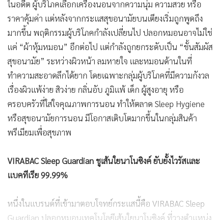
ในอดีต ผู้บริโภคเลือกเครื่องนอนจากความนุ่ม ความสวย หรือ
ราคาคุ้มค่า แต่หลังจากกระแสสุขอนามัยบนเตียงเริ่มถูกพูดถึง
มากขึ้น พฤติกรรมผู้บริโภคกำลังเปลี่ยนไป ปลอกหมอนอาจไม่ใช่
แค่ “ผ้าหุ้มหมอน” อีกต่อไป แต่กำลังถูกยกระดับเป็น “ชั้นสัมผัส
สุขอนามัย” ระหว่างผิวหน้า ลมหายใจ และหมอนด้านในที่
ทำความสะอาดลึกได้ยาก โดยเฉพาะกลุ่มผู้บริโภคที่มีความกังวล
เรื่องผิวแพ้ง่าย สิวง่าย กลิ่นอับ ภูมิแพ้ เด็ก ผู้สูงอายุ หรือ
ครอบครัวที่ใส่ใจคุณภาพการนอน ทำให้ตลาด Sleep Hygiene
หรือสุขอนามัยการนอน มีโอกาสเติบโตมากขึ้นในกลุ่มสินค้า
พรีเมียมเพื่อสุขภาพ
VIRABAC Sleep Guardian ชูเส้นใยนาโนซิงค์ ยับยั้งไวรัสและ
แบคทีเรีย 99.99%
หนึ่งในแบรนด์ที่เข้ามาตอบโจทย์กระแสนี้คือ VIRABAC Sleep
Guardian ปลอกหมอนเทคโนโลยีเส้นใยนาโนซิงค์ ที่วางตำแหน่ง