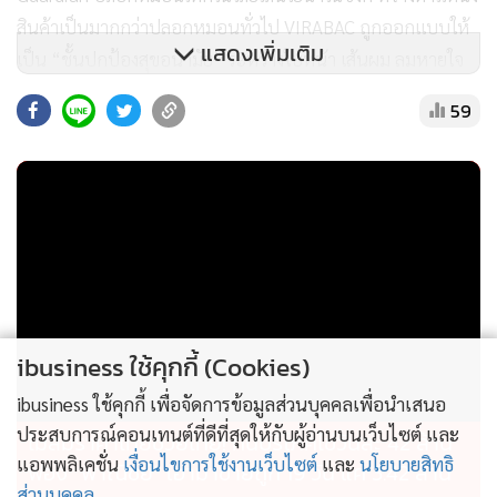
สินค้าเป็นมากกว่าปลอกหมอนทั่วไป VIRABAC ถูกออกแบบให้
แสดงเพิ่มเติม
เป็น “ชั้นปกป้องสุขอนามัย” ระหว่างใบหน้า เส้นผม ลมหายใจ
และหมอนด้านใน ด้วยเทคโนโลยีเส้นใยนาโนซิงค์ ที่แบรนด์ระบุ
59
ว่าสามารถช่วยยับยั้งไวรัสและแบคทีเรียได้ 99.99%* ตามข้อมูล
ผลิตภัณฑ์
จุดเด่นของ VIRABAC ได้แก่
- เทคโนโลยีเส้นใยนาโนซิงค์
- ช่วยยับยั้งไวรัสและแบคทีเรีย 99.99%*
ibusiness ใช้คุกกี้ (Cookies)
ibusiness ใช้คุกกี้ เพื่อจัดการข้อมูลส่วนบุคคลเพื่อนำเสนอ
- เป็นชั้นสัมผัสสุขอนามัยระหว่างใบหน้าและหมอนด้านใน
ประสบการณ์คอนเทนต์ที่ดีที่สุดให้กับผู้อ่านบนเว็บไซต์ และ
ไม่สมราคาไทยช่วยไทย! คนบริโภคไข่วันละ 42 ล้าน
แอพพลิเคชั่น
เงื่อนไขการใช้งานเว็บไซต์
และ
นโยบายสิทธิ
ฟอง “พาณิชย์” เอามาขายถูก 19 วัน แค่ 3.42 ล้าน
- ช่วยลดโอกาสการสัมผัสสิ่งสะสมจากหมอนด้านในโดยตรง
ส่วนบุคคล