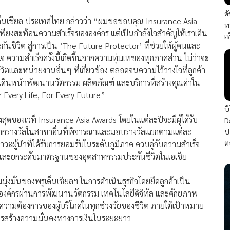
ด
ูเด็นเชียล ประเทศไทย กล่าวว่า “ผมขอขอบคุณ Insurance Asia
ท
ม่เพียงสะท้อนความสำเร็จขององค์กร แต่เป็นกำลังใจสำคัญให้เราเดิน
เ
นชีวิต สู่การเป็น ‘The Future Protector’ ที่ช่วยให้ผู้คนและ
 ความสำเร็จครั้งนี้เกิดขึ้นจากความทุ่มเทของทุกภาคส่วน ไม่ว่าจะ
ิตและหน่วยงานอื่นๆ ที่เกี่ยวข้อง ตลอดจนความไว้วางใจที่ลูกค้า
ฯ เดินหน้าพัฒนานวัตกรรม ผลิตภัณฑ์ และบริการที่สร้างคุณค่าใน
 Every Life, For Every Future”
บ
งสุดของเวที Insurance Asia Awards โดยในแต่ละปีจะมีผู้ได้รับ
D
ต่างจากรางวัลในสาขาอื่นที่พิจารณาและมอบรางวัลแยกตามแต่ละ
ป
ต
าวะผู้นำที่ได้รับการยอมรับในระดับภูมิภาค ควบคู่กับความสำเร็จ
รและยกระดับมาตรฐานของอุตสาหกรรมประกันชีวิตในเอเชีย
มุ่งมั่นของพรูเด็นเชียลฯ ในการดำเนินธุรกิจโดยยึดลูกค้าเป็น
นองค์กรผ่านการพัฒนานวัตกรรม เทคโนโลยีดิจิทัล และศักยภาพ
ความต้องการของผู้บริโภคในทุกช่วงวัยของชีวิต ภายใต้เป้าหมาย
บการสร้างความมั่นคงทางการเงินในระยะยาว