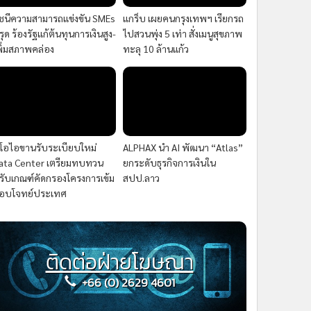
ัชนีความสามารถแข่งขัน SMEs
แกร็บ เผยคนกรุงเทพฯ เรียกรถ
รุด ร้องรัฐแก้ต้นทุนการเงินสูง-
ไปสวนพุ่ง 5 เท่า สั่งเมนูสุขภาพ
พิ่มสภาพคล่อง
ทะลุ 10 ล้านแก้ว
ีโอไอขานรับระเบียบใหม่
ALPHAX นำ AI พัฒนา “Atlas”
ata Center เตรียมทบทวน
ยกระดับธุรกิจการเงินใน
รับเกณฑ์คัดกรองโครงการเข้ม
สปป.ลาว
อบโจทย์ประเทศ
ติดต่อฝ่ายโฆษณา
+66 (0) 2629 4601