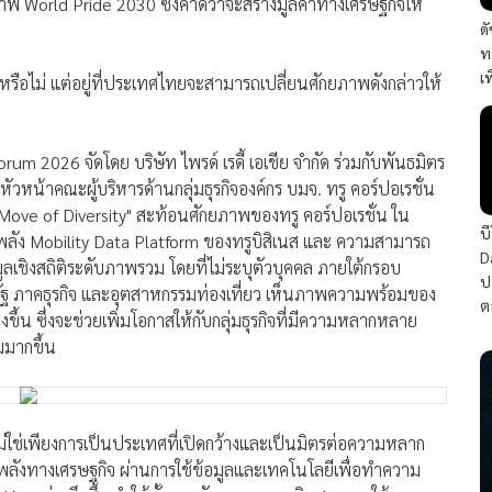
าพ World Pride 2030 ซึ่งคาดว่าจะสร้างมูลค่าทางเศรษฐกิจให้
ด
ท
เ
ริงหรือไม่ แต่อยู่ที่ประเทศไทยจะสามารถเปลี่ยนศักยภาพดังกล่าวให้
2026 จัดโดย บริษัท ไพรด์ เรดี้ เอเชีย จำกัด ร่วมกับพันธมิตร
ิ์ หัวหน้าคณะผู้บริหารด้านกลุ่มธุรกิจองค์กร บมจ. ทรู คอร์ปอเรชั่น
Move of Diversity" สะท้อนศักยภาพของทรู คอร์ปอเรชั่น ใน
บ
ัง Mobility Data Platform ของทรูบิสิเนส และ ความสามารถ
D
ูลเชิงสถิติระดับภาพรวม โดยที่ไม่ระบุตัวบุคคล ภายใต้กรอบ
ป
ัฐ ภาคธุรกิจ และอุตสาหกรรมท่องเที่ยว เห็นภาพความพร้อมของ
ต
ึ้น ซึ่งจะช่วยเพิ่มโอกาสให้กับกลุ่มธุรกิจที่มีความหลากหลาย
มมากขึ้น
่ใช่เพียงการเป็นประเทศที่เปิดกว้างและเป็นมิตรต่อความหลาก
ลังทางเศรษฐกิจ ผ่านการใช้ข้อมูลและเทคโนโลยีเพื่อทำความ