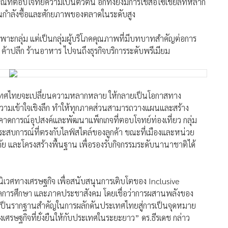
ี่ตอบโจทย์ความเป็นตัวตน อีกทั้งยังมีการใช้สื่อโซเชียลที่หลาก
อนกำลังซื้อและศักยภาพของตลาดในระดับสูง
าะกลุ่ม แต่เป็นกลุ่มผู้บริโภคคุณภาพที่มีบทบาทสำคัญต่อการ
ค้าปลีก ร้านอาหาร ไปจนถึงธุรกิจบริการระดับพรีเมียม
ระเทศไทยจะเปลี่ยนความหลากหลาย ให้กลายเป็นโอกาสทาง
ละความเข้าใจเชิงลึก ทำให้ทุกภาคส่วนสามารถวางแผนและสร้าง
คาดการณ์อุปสงค์และพัฒนาแพ็กเกจที่ตอบโจทย์ท่องเที่ยว กลุ่ม
ะสบการณ์ที่ตรงกับไลฟ์สไตล์ของลูกค้า ขณะที่เมืองและหน่วย
ละโครงสร้างพื้นฐาน เพื่อรองรับกิจกรรมระดับนานาชาติได้
บนิเวศทางเศรษฐกิจ เพื่อสนับสนุนการเติบโตของ Inclusive
าคการศึกษา และภาคประชาสังคม โดยเชื่อว่าการผสานพลังของ
เป็นรากฐานสำคัญในการผลักดันประเทศไทยสู่การเป็นจุดหมาย
รษฐกิจที่ยั่งยืนให้กับประเทศในระยะยาว” ดร.ธีรเดช กล่าว