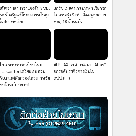
ัชนีความสามารถแข่งขัน SMEs
แกร็บ เผยคนกรุงเทพฯ เรียกรถ
รุด ร้องรัฐแก้ต้นทุนการเงินสูง-
ไปสวนพุ่ง 5 เท่า สั่งเมนูสุขภาพ
พิ่มสภาพคล่อง
ทะลุ 10 ล้านแก้ว
ีโอไอขานรับระเบียบใหม่
ALPHAX นำ AI พัฒนา “Atlas”
ata Center เตรียมทบทวน
ยกระดับธุรกิจการเงินใน
รับเกณฑ์คัดกรองโครงการเข้ม
สปป.ลาว
อบโจทย์ประเทศ
ติดต่อฝ่ายโฆษณา
+66 (0) 2629 4601