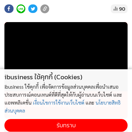
90
ผู้ลงทุนสามารถศึกษารายละเอียดเพิ่มเติมเกี่ยวกับกองทุน KF-
ACHINA-A, KF-ACHINARMF และ KF-ACHINASSF ซึ่งมีการ
เปลี่ยนกองทุนหลักในครั้งนี้ได้ที่ บลจ.กรุงศรี
ibusiness ใช้คุกกี้ (Cookies)
ibusiness ใช้คุกกี้ เพื่อจัดการข้อมูลส่วนบุคคลเพื่อนำเสนอ
ประสบการณ์คอนเทนต์ที่ดีที่สุดให้กับผู้อ่านบนเว็บไซต์ และ
ไม่สมราคาไทยช่วยไทย! คนบริโภคไข่วันละ 42 ล้าน
แอพพลิเคชั่น
เงื่อนไขการใช้งานเว็บไซต์
และ
นโยบายสิทธิ
ฟอง “พาณิชย์” เอามาขายถูก 19 วัน แค่ 3.42 ล้าน
ส่วนบุคคล
ฟอง
รับทราบ