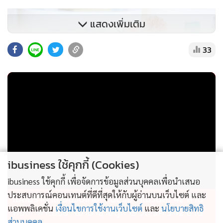
แสดงเพิ่มเติม
33
ibusiness ใช้คุกกี้ (Cookies)
นอกจากนี้ ในช่วงบ่ายผู้เข้าร่วมกิจกรรมจะได้ต่อยอดองค์ความรู้
ibusiness ใช้คุกกี้ เพื่อจัดการข้อมูลส่วนบุคคลเพื่อนำเสนอ
สู่การปฏิบัติผ่านการอบรมเชิงลึกด้านการสร้างแบรนด์และการ
ประสบการณ์คอนเทนต์ที่ดีที่สุดให้กับผู้อ่านบนเว็บไซต์ และ
ไม่สมราคาไทยช่วยไทย! คนบริโภคไข่วันละ 42 ล้าน
ตลาดจากวิทยากรผู้เชี่ยวชาญ ได้แก่ คุณธนพงศ์ วงศ์ชินศรี และ
แอพพลิเคชั่น
เงื่อนไขการใช้งานเว็บไซต์
และ
นโยบายสิทธิ
ฟอง “พาณิชย์” เอามาขายถูก 19 วัน แค่ 3.42 ล้าน
คุณธัญญ์นิธิ อภิชัยโชติรัตน์ ซึ่งจะถ่ายทอดกลยุทธ์การสร้าง
ส่วนบุคคล