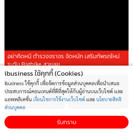
อย่าคิดหนี ตำรวจจราจร จัดหนัก เสริมทัพรถใหม่
ระดับ Bigbike สายลุย
ibusiness ใช้คุกกี้ (Cookies)
ibusiness ใช้คุกกี้ เพื่อจัดการข้อมูลส่วนบุคคลเพื่อนำเสนอ
ประสบการณ์คอนเทนต์ที่ดีที่สุดให้กับผู้อ่านบนเว็บไซต์ และ
แอพพลิเคชั่น
เงื่อนไขการใช้งานเว็บไซต์
และ
นโยบายสิทธิ
ส่วนบุคคล
ดัชนีความสามารถแข่งขัน
แกร็บ เผยคนกรุงเทพฯ เรียก
รับทราบ
SMEs ทรุด ร้องรัฐแก้ต้นทุน
รถไปสวนพุ่ง 5 เท่า สั่งเมนู
การเงินสูง-เพิ่มสภาพคล่อง
สุขภาพทะลุ 10 ล้านแก้ว