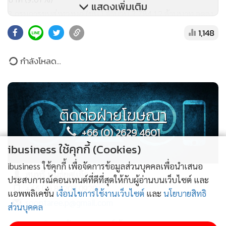
แสดงเพิ่มเติม
3.กรมการขนส่งทางบก (ขบ.) จำนวน 3,784.12 ล้านบาท ลดลง
108.88 ล้านบาท ( 2.80%)
1,148
4.กรมท่าอากาศยาน (ทย.) จำนวน 4,884.49 ล้านบาท ลดลง
386.35 ล้านบาท (7.33%)
5. กรมทางหลวง (ทล.)จำนวน 116,964.05 ล้านบาท ลดลง
14,411.23 ล้านบาท (10.97% )
6.กรมทางหลวงชนบท (ทช.) จำนวน 45,903.06 ล้านบาท ลดลง
7,644.41 ล้านบาท (14.28% )
7.สำนักงานนโยบายและแผนการขนส่งและจราจร (สนข.)
จำนวน 252.02 ล้านบาท ลดลง 22.16 ล้านบาท (8.08%)
ibusiness ใช้คุกกี้ (Cookies)
8.กรมการขนส่งทางราง (ขร.) จำนวน 162.66 ล้านบาท เพิ่มขึ้น
ibusiness ใช้คุกกี้ เพื่อจัดการข้อมูลส่วนบุคคลเพื่อนำเสนอ
24.94 ล้านบาท (18.11% )
ประสบการณ์คอนเทนต์ที่ดีที่สุดให้กับผู้อ่านบนเว็บไซต์ และ
ไม่สมราคาไทยช่วยไทย! คนบริโภคไข่วันละ 42 ล้าน
9.สถาบันวิจัยและพัฒนาเทคโนโลยีระบบราง (องค์การมหาชน)
แอพพลิเคชั่น
เงื่อนไขการใช้งานเว็บไซต์
และ
นโยบายสิทธิ
ฟอง “พาณิชย์” เอามาขายถูก 19 วัน แค่ 3.42 ล้าน
จำนวน 92.97 ล้านบาท ลดลง 72.62 ล้านบาท (43.86% )
ส่วนบุคคล
ฟอง