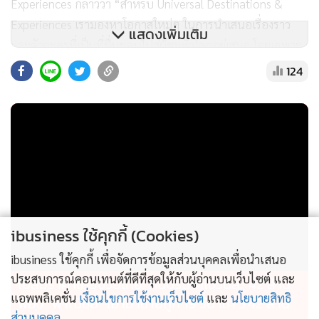
Experiences กล่าวว่า “สำหรับ Universal Destinations &
Experiences เรามองหาโอกาสใหม่ๆ ในการนำเสนอเรื่องราว
แสดงเพิ่มเติม
และตัวละครที่เป็นที่ชื่นชอบไปสู่ผู้ชมทั่วโลกอยู่เสมอ โดยเฉพาะ
ประเทศไทยที่เรามองว่ามีศักยภาพสูง การสร้างประสบการณ์ใหม่
124
ในตลาดใหม่ด้วยแฟรนไชส์ของตัวละครยอดนิยม เช่น Kung Fu
Panda และตัวละครอื่นๆ ในโลกของ DreamWorks ซึ่งเป็นที่ชื่น
ชอบของครอบครัว สะท้อนถึงเป้าหมายใหญ่ของเราในการนำ
เสนอแบรนด์ Universal ไปสู่ผู้ชมกลุ่มใหม่ มาสผ่านคอนเซปต์ที่
แปลกใหม่ เราหวังเป็นอย่างยิ่งที่จะได้สานต่อการพัฒนาโครงการ
หล่านี้ร่วมกับ AWC”
การพัฒนาโครงการเหล่านี้ถือเป็นบริบทใหม่ของการท่องเที่ยว
ibusiness ใช้คุกกี้ (Cookies)
ของประเทศไทย โดยการผสมผสานประสบการณ์ความบันเทิง
ibusiness ใช้คุกกี้ เพื่อจัดการข้อมูลส่วนบุคคลเพื่อนำเสนอ
ระดับโลกเข้ากับอัตลักษณ์ท้องถิ่นของสองจุดหมายปลายทางชั้น
ประสบการณ์คอนเทนต์ที่ดีที่สุดให้กับผู้อ่านบนเว็บไซต์ และ
ไม่สมราคาไทยช่วยไทย! คนบริโภคไข่วันละ 42 ล้าน
นำของไทย ความร่วมมือในการนำประสบการณ์ระดับโลกมาสู่
แอพพลิเคชั่น
เงื่อนไขการใช้งานเว็บไซต์
และ
นโยบายสิทธิ
ฟอง “พาณิชย์” เอามาขายถูก 19 วัน แค่ 3.42 ล้าน
กรุงเทพมหานคร และพัทยา ในครั้งนี้ มีเป้าหมายเพื่อสนับสนุน
ส่วนบุคคล