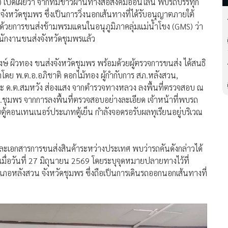
เปิดเผยว่า จากที่มีข่าวผ่านทางสื่อสังคมออนไลน์ พบรถบรรทุก
ังหวัดชุมพร ซึ่งเป็นการวิ่งนอกเส้นทางที่ได้รับอนุญาตภายใต้
ด้วยการขนส่งข้ามพรมแดนในอนุภูมิภาคลุ่มแม่น้ำโขง (GMS) ว่า
ักงานขนส่งจังหวัดชุมพรแล้ว
ษ์ ผิวทอง ขนส่งจังหวัดชุมพร พร้อมด้วยผู้ตรวจการขนส่ง ได้สนธิ
ำโดย พ.ต.อ.อภิชาติ ดอกไม้ทอง ผู้กำกับการ สภ.หลังสวน,
และ ด.ต.สมหวัง ส่องแสง จากตำรวจทางหลวง ลงพื้นที่ตรวจสอบ ณ
จ.ชุมพร จากการลงพื้นที่ตรวจสอบอย่างละเอียด เจ้าหน้าที่พบรถ
ยตู้คอนเทนเนอร์ประเภทตู้เย็น กำลังจอดรอรับผลทุเรียนอยู่บริเวณ
และเอกสารการขนส่งสินค้าระหว่างประเทศ พบว่ารถคันดังกล่าวได้
เมื่อวันที่ 27 มิถุนายน 2569 โดยระบุจุดหมายปลายทางไว้ที่
ำเภอหลังสวน จังหวัดชุมพร ซึ่งถือเป็นการเดินรถออกนอกเส้นทางที่