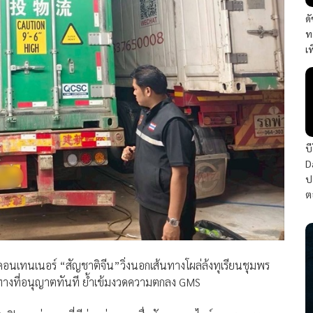
ด
ท
เ
บ
D
ป
ต
นเทนเนอร์ “สัญชาติจีน”วิ่งนอกเส้นทางโผล่ล้งทุเรียนชุมพร
ส้นทางที่อนุญาตทันที ย้ำเข้มงวดความตกลง GMS