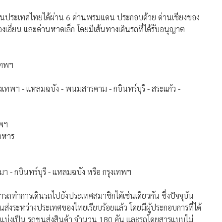
นประเทศไทยได้ผ่าน 6 ด่านพรมแดน ประกอบด้วย ด่านเชียงของ
ี่ยน และด่านหาดเล็ก โดยมีเส้นทางเดินรถที่ได้รับอนุญาต
งเทพฯ
รุงเทพฯ - แหลมฉบัง - พนมสารคาม - กบินทร์บุรี - สระแก้ว -
ทพฯ
ดาหาร
สีมา - กบินทร์บุรี - แหลมฉบัง หรือ กรุงเทพฯ
ารถทำการเดินรถไปยังประเทศสมาชิกได้เช่นเดียวกัน ซึ่งปัจจุบัน
ส่งระหว่างประเทศของไทยเรียบร้อยแล้ว โดยมีผู้ประกอบการที่ได้
ัน แบ่งเป็น รถขนส่งสินค้า จำนวน 180 คัน และรถโดยสารแบบไม่