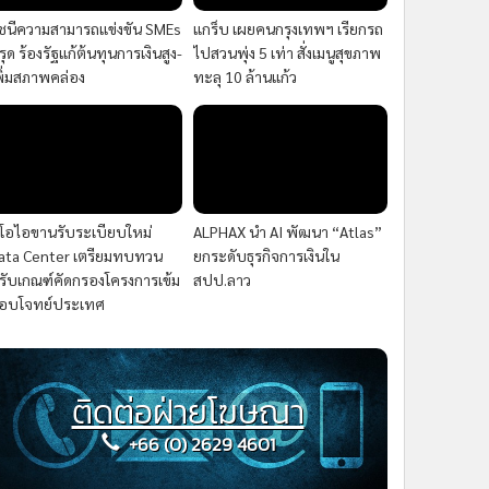
ัชนีความสามารถแข่งขัน SMEs
แกร็บ เผยคนกรุงเทพฯ เรียกรถ
รุด ร้องรัฐแก้ต้นทุนการเงินสูง-
ไปสวนพุ่ง 5 เท่า สั่งเมนูสุขภาพ
พิ่มสภาพคล่อง
ทะลุ 10 ล้านแก้ว
ีโอไอขานรับระเบียบใหม่
ALPHAX นำ AI พัฒนา “Atlas”
ata Center เตรียมทบทวน
ยกระดับธุรกิจการเงินใน
รับเกณฑ์คัดกรองโครงการเข้ม
สปป.ลาว
อบโจทย์ประเทศ
ติดต่อฝ่ายโฆษณา
+66 (0) 2629 4601