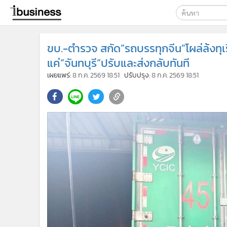
เลือกเครื่องมือท
ขบ.-ตำรวจ สกัด”รถบรรทุกจีน”โผล่ล้งทุเร
ค้นหา
แค่”จันทบุรี”ปรับและส่งกลับทันที
Google
เผยแพร่:
8 ก.ค. 2569 18:51
ปรับปรุง:
8 ก.ค. 2569 18:51
ibusine
ค้นหาขั