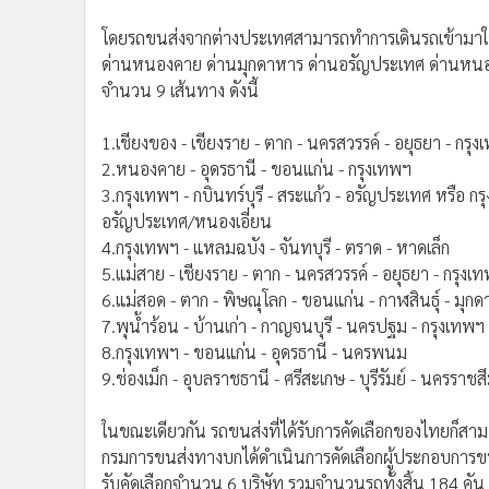
โดยรถขนส่งจากต่างประเทศสามารถทำการเดินรถเข้ามาใ
ด่านหนองคาย ด่านมุกดาหาร ด่านอรัญประเทศ ด่านหนองเอ
จำนวน 9 เส้นทาง ดังนี้
1.เชียงของ - เชียงราย - ตาก - นครสวรรค์ - อยุธยา - กรุ
2.หนองคาย - อุดรธานี - ขอนแก่น - กรุงเทพฯ
3.กรุงเทพฯ - กบินทร์บุรี - สระแก้ว - อรัญประเทศ หรือ ก
อรัญประเทศ/หนองเอี่ยน
4.กรุงเทพฯ - แหลมฉบัง - จันทบุรี - ตราด - หาดเล็ก
5.แม่สาย - เชียงราย - ตาก - นครสวรรค์ - อยุธยา - กรุงเ
6.แม่สอด - ตาก - พิษณุโลก - ขอนแก่น - กาฬสินธุ์ - มุก
7.พุน้ำร้อน - บ้านเก่า - กาญจนบุรี - นครปฐม - กรุงเทพฯ
8.กรุงเทพฯ - ขอนแก่น - อุดรธานี - นครพนม
9.ช่องเม็ก - อุบลราชธานี - ศรีสะเกษ - บุรีรัมย์ - นครราช
ในขณะเดียวกัน รถขนส่งที่ได้รับการคัดเลือกของไทยก็สาม
กรมการขนส่งทางบกได้ดำเนินการคัดเลือกผู้ประกอบการขน
รับคัดเลือกจำนวน 6 บริษัท รวมจำนวนรถทั้งสิ้น 184 ค