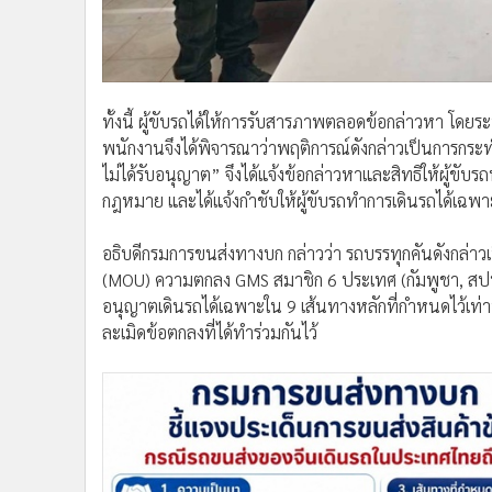
ทั้งนี้ ผู้ขับรถได้ให้การรับสารภาพตลอดข้อกล่าวหา โดยระบ
พนักงานจึงได้พิจารณาว่าพฤติการณ์ดังกล่าวเป็นการก
ไม่ได้รับอนุญาต” จึงได้แจ้งข้อกล่าวหาและสิทธิให้ผู้ขั
กฎหมาย และได้แจ้งกำชับให้ผู้ขับรถทำการเดินรถได้เฉพาะ
อธิบดีกรมการขนส่งทางบก กล่าวว่า รถบรรทุกคันดังกล่าว
(MOU) ความตกลง GMS สมาชิก 6 ประเทศ (กัมพูชา, สปป.ลา
อนุญาตเดินรถได้เฉพาะใน 9 เส้นทางหลักที่กำหนดไว้เท่า
ละเมิดข้อตกลงที่ได้ทำร่วมกันไว้