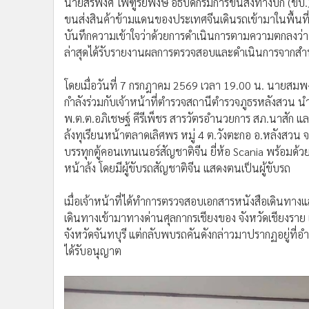
นายสรพงศ์ ไพฑูรย์พงษ์ อธิบดีกรมการขนส่งทางบก (ขบ.) 
ขนส่งสินค้าข้ามแดนของประเทศจีนเดินรถเข้ามาในพื้นที่จ
บันทึกความเข้าใจว่าด้วยการดำเนินการตามความตกลงว่า
ล่าสุดได้รับรายงานผลการตรวจสอบและดำเนินการจากสำน
โดยเมื่อวันที่ 7 กรกฎาคม 2569 เวลา 19.00 น. นายสมพง
กำลังร่วมกับเจ้าหน้าที่ตำรวจสถานีตำรวจภูธรหลังสวน น
พ.ต.ต.อภิเชษฐ์ คีรีเพ็ชร สารวัตรอำนวยการ สภ.นาสัก 
ล้งทุเรียนหน้าตลาดเลิศพร หมู่ 4 ต.วังตะกอ อ.หลังสวน 
บรรทุกตู้คอนเทนเนอร์สัญชาติจีน ยี่ห้อ Scania พร้อมด้ว
หน้าล้ง โดยมีผู้ขับรถสัญชาติจีน แสดงตนเป็นผู้ขับรถ
เมื่อเจ้าหน้าที่ได้ทำการตรวจสอบเอกสารหนังสือเดินทาง
เดินทางเข้ามาทางด่านศุลกากรเชียงของ จังหวัดเชียงราย 
จังหวัดจันทบุรี แต่กลับพบรถคันดังกล่าวมาปรากฏอยู่ที่อ
ได้รับอนุญาต