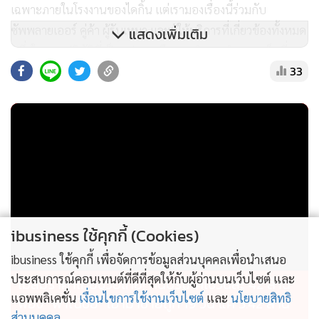
เฉพาะภายในโรงงานของไดกิ้น แต่เรามองเรื่องนี้ร่วมกับ
ซัพพลายเออร์ คู่ค้า ผู้รับเหมา และผู้ให้บริการที่เกี่ยวข้องทั้งหมด
แสดงเพิ่มเติม
หนึ่งในแนวปฏิบัติที่เป็นรูปธรรมคือการนำสารทำความเย็นที่ถูก
33
เก็บกลับมาจากตลาดมาผ่านกระบวนการฟื้นฟูคุณภาพ
(Reclaim) ก่อนจะนำกลับมาใช้งานใหม่ ซึ่งช่วยลดการปล่อยก๊าซ
เรือนกระจกและสนับสนุนแนวคิดเศรษฐกิจหมุนเวียน (Circular
Economy) อย่างเป็นรูปธรรม แม้กระบวนการนี้จะมีต้นทุนสูง
แต่เราเชื่อว่านี่เป็นสิ่งจำเป็นต่อการเปลี่ยนผ่านสู่เศรษฐกิจ
คาร์บอนต่ำ ความท้าทายในเรื่องนี้จึงรวมไปถึงการสร้างความ
เข้าใจตลอดทั้งห่วงโซ่อุปทาน ว่าการลงทุนด้านความยั่งยืนในวัน
นี้ คือการสร้างคุณค่าให้กับสังคมและสิ่งแวดล้อมในระยะยาว”
ibusiness ใช้คุกกี้ (Cookies)
ibusiness ใช้คุกกี้ เพื่อจัดการข้อมูลส่วนบุคคลเพื่อนำเสนอ
ประสบการณ์คอนเทนต์ที่ดีที่สุดให้กับผู้อ่านบนเว็บไซต์ และ
ไม่สมราคาไทยช่วยไทย! คนบริโภคไข่วันละ 42 ล้าน
แอพพลิเคชั่น
เงื่อนไขการใช้งานเว็บไซต์
และ
นโยบายสิทธิ
ฟอง “พาณิชย์” เอามาขายถูก 19 วัน แค่ 3.42 ล้าน
ส่วนบุคคล