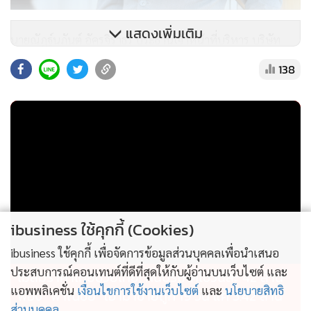
แสดงเพิ่มเติม
นายณัฏฐ์นภันต์ อัครจิราธร ประธานเจ้าหน้าที่บริหาร บริษัท
ซิสเต็มส์สโตน จำกัด (Factorium) เปิดเผยว่า "การผสาน
138
เทคโนโลยี dx จาก Factorium เข้ากับ gx จาก Green AI คือจิ๊ก
ซอว์สำคัญที่ทำให้ Factory Transformation (fx) เกิดขึ้นจริง
โซลูชันที่เราพัฒนาร่วมกันนี้ ไม่เพียงช่วยแก้ปัญหาให้คนหน้า
งานด้วยระบบปฏิบัติการที่แม่นยำ แต่ยังมอบวิสัยทัศน์และข้อมูล
เชิงลึกระดับกลยุทธ์ให้ผู้บริหาร เพื่อขับเคลื่อนธุรกิจอุตสาหกรรม
สู่อนาคตที่ยั่งยืนและมีประสิทธิภาพสูงสุด"
ibusiness ใช้คุกกี้ (Cookies)
ibusiness ใช้คุกกี้ เพื่อจัดการข้อมูลส่วนบุคคลเพื่อนำเสนอ
ประสบการณ์คอนเทนต์ที่ดีที่สุดให้กับผู้อ่านบนเว็บไซต์ และ
ไม่สมราคาไทยช่วยไทย! คนบริโภคไข่วันละ 42 ล้าน
แอพพลิเคชั่น
เงื่อนไขการใช้งานเว็บไซต์
และ
นโยบายสิทธิ
ฟอง “พาณิชย์” เอามาขายถูก 19 วัน แค่ 3.42 ล้าน
ส่วนบุคคล