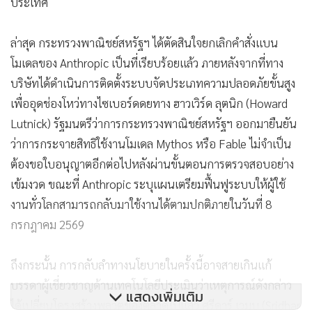
ประเทศ
ล่าสุด กระทรวงพาณิชย์สหรัฐฯ ได้ตัดสินใจยกเลิกคำสั่งแบน
โมเดลของ Anthropic เป็นที่เรียบร้อยแล้ว ภายหลังจากที่ทาง
บริษัทได้ดำเนินการติดตั้งระบบจัดประเภทความปลอดภัยขั้นสูง
เพื่ออุดช่องโหว่ทางไซเบอร์ดดยทาง ฮาวเวิร์ด ลุตนิก (Howard
Lutnick) รัฐมนตรีว่าการกระทรวงพาณิชย์สหรัฐฯ ออกมายืนยัน
ว่าการกระจายสิทธิใช้งานโมเดล Mythos หรือ Fable ไม่จำเป็น
ต้องขอใบอนุญาตอีกต่อไปหลังผ่านขั้นตอนการตรวจสอบอย่าง
เข้มงวด ขณะที่ Anthropic ระบุแผนเตรียมฟื้นฟูระบบให้ผู้ใช้
งานทั่วโลกสามารถกลับมาใช้งานได้ตามปกติภายในวันที่ 8
กรกฎาคม 2569
ถึงกระนั้น การกลับลำทางนโยบายในครั้งนี้อาจสายเกินแก้
บรรดาผู้เชี่ยวชาญด้านเทคโนโลยีประเมินว่าเหตุการณ์ดังกล่าว
แสดงเพิ่มเติม
ได้เปลี่ยนโครงสร้างพลวัตของตลาดไปแล้ว ศรีดาร์ เวมบู (Sridhar