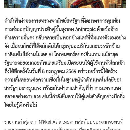
คำสั่งฟ้าผ่าของกระทรวงพาณิชย์สหรัฐฯ ที่งัดมาตรการคุมเข้ม
การส่งออกปัญญาประดิษฐ์ขั้นสูงของ Anthropic ด้วยข้ออ้าง
ด้านความมั่นคง กลับกลายเป็นหอกข้างแคร่ที่ทิ่มแทงตัวเองอย่าง
จัง เมื่อผลลัพธ์ที่ได้ผลักดันให้กลุ่มทุนอเมริกันและบรรษัทข้าม
ชาติแห่ไปใช้งานโมเดล AI โอเพนซอร์สของจีนแทน แม้ล่าสุด
รัฐบาลจะยอมถอยทัพและเตรียมเปิดระบบให้ผู้ใช้งานทั่วโลกเข้า
ถึงได้อีกครั้งในวันที่ 8 กรกฎาคม 2569 ทว่ารอยร้าวนี้ได้สร้าง
ความสั่นคลอนต่อความเชื่อมั่นในฐานะผู้นำด้านเทคโนโลยีของ
สหรัฐฯ อย่างรุนแรง พร้อมกับคำถามสำคัญที่ว่า การแทรกแซง
ตลาดอย่างฉาบฉวยเช่นนี้กำลังยื่นดาบให้คู่แข่งสำคัญอย่างปักกิ่ง
โดยไม่รู้ตัวหรือไม่
รายงานล่าสุดจาก Nikkei Asia เผยภาพสะท้อนของผลกระทบที่
บานปลายจากการแทรกแซงด้านกฎระเบียบเชิงรุกของรัฐบาล