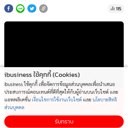
Vembu) ผู้ก่อตั้ง Zoho ได้เผยมุมมองผ่านสื่อสังคมออนไลน์ไว้
115
อย่างน่าสนใจว่า การที่วอชิงตันรีบเร่งผลักดันโมเดลของ
Anthropic กลับคืนสู่ตลาดสากล เป็นสัญญาณบ่งชี้ชัดเจนว่า
ทางการสหรัฐฯ เริ่มตระหนักถึงภัยคุกคามจากการแข่งขันที่กำลัง
ก่อตัวขึ้นจากฝั่งนักพัฒนาโอเพนซอร์สของจีนอย่างจริงจัง
กล่าวคือ โมเดลโอเพนซอร์สของจีนได้สร้างความสั่นคลอนอย่าง
รุนแรงต่อส่วนแบ่งการตลาดของสหรัฐฯ พร้อมกับคำเตือนที่ว่า
มาตรการควบคุมที่แข็งกร้าวอาจสร้างบาดแผลลึกที่ผลักไสลูกค้า
ibusiness ใช้คุกกี้ (Cookies)
ต่างชาติให้ตกไปอยู่ในมือของคู่แข่งจากจีนอย่างถาวร
ibusiness ใช้คุกกี้ เพื่อจัดการข้อมูลส่วนบุคคลเพื่อนำเสนอ
ประสบการณ์คอนเทนต์ที่ดีที่สุดให้กับผู้อ่านบนเว็บไซต์ และ
ไม่สมราคาไทยช่วยไทย! คนบริโภคไข่วันละ 42 ล้าน
ปรากฏการณ์นี้สะท้อนให้เห็นถึงรอยร้าวที่ฝังลึกระหว่างกลุ่ม
แอพพลิเคชั่น
เงื่อนไขการใช้งานเว็บไซต์
และ
นโยบายสิทธิ
ฟอง “พาณิชย์” เอามาขายถูก 19 วัน แค่ 3.42 ล้าน
บริษัทเทคโนโลยีและหน่วยงานกำกับดูแลของรัฐ ผู้นำใน
ส่วนบุคคล
ฟอง
อุตสาหกรรมหลายราย ไม่ว่าจะเป็น แซม อัลต์แมน (Sam
รับทราบ
Altman) ประธานเจ้าหน้าที่บริหารของ OpenAI ต่างออกมา