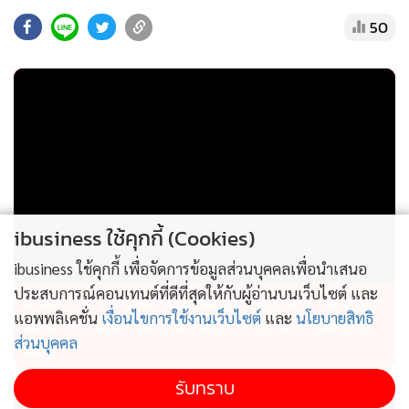
เปลี่ยน โดยจะเปิดเสนอขาย 7–16 กรกฎาคม 2569และ ONE-
50
SINGEQ-H ซึ่งมีนโยบายป้องกันความเสี่ยงด้านอัตราแลกเปลี่ยน
เต็มจำนวนจะเปิดเสนอขายในลำดับถัดไป
“ONE-SINGEQ เป็นจังหวะให้เข้าถึงตลาดหุ้นสิงคโปร์ผ่านผู้
จัดการกองทุนที่มีประสบการณ์มากกว่า 20 ปี โดย Fullerton
เป็นหนึ่งใน 9 บริษัทจัดการกองทุนที่ได้รับคัดเลือกเข้าร่วม
โครงการ EQDP โดยทาง Fullerton คาดการณ์ว่ากำไรของบริษัท
จดทะเบียนในสิงคโปร์จะเติบโตเฉลี่ย 8-12% ต่อปีในปี 2569
ibusiness ใช้คุกกี้ (Cookies)
ทั้งนี้ ONE-SINGEQ-UH เหมาะสำหรับเป็นกองทุนเสริม
(Satellite Portfolio) เพื่อช่วยกระจายความเสี่ยงจากพอร์ตหลัก
ibusiness ใช้คุกกี้ เพื่อจัดการข้อมูลส่วนบุคคลเพื่อนำเสนอ
ประสบการณ์คอนเทนต์ที่ดีที่สุดให้กับผู้อ่านบนเว็บไซต์ และ
ที่อาจมีสัดส่วนการลงทุนในหุ้นเทคโนโลยีหรือ AI สูงเกินไป และ
ไม่สมราคาไทยช่วยไทย! คนบริโภคไข่วันละ 42 ล้าน
แอพพลิเคชั่น
เงื่อนไขการใช้งานเว็บไซต์
และ
นโยบายสิทธิ
ควรถือครองอย่างน้อย 3 ปี เพื่อรับประโยชน์จากการปฏิรูปตลาด
ฟอง “พาณิชย์” เอามาขายถูก 19 วัน แค่ 3.42 ล้าน
ส่วนบุคคล
ทุนและการปลดล็อกมูลค่าหุ้นขนาดกลางและขนาดเล็กในระยะ
ฟอง
ยาว” นายพจน์กล่าว
รับทราบ