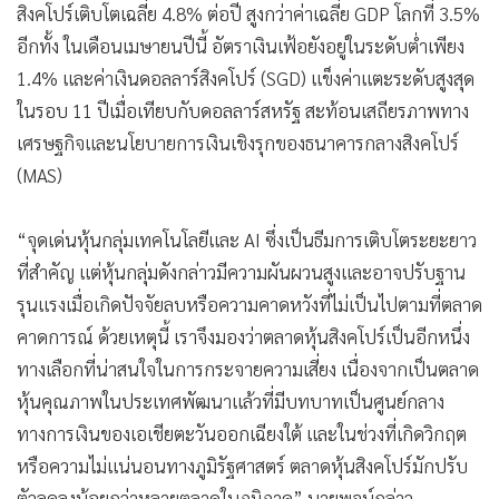
สิงคโปร์เติบโตเฉลี่ย 4.8% ต่อปี สูงกว่าค่าเฉลี่ย GDP โลกที่ 3.5%
อีกทั้ง ในเดือนเมษายนปีนี้ อัตราเงินเฟ้อยังอยู่ในระดับต่ำเพียง
1.4% และค่าเงินดอลลาร์สิงคโปร์ (SGD) แข็งค่าแตะระดับสูงสุด
ในรอบ 11 ปีเมื่อเทียบกับดอลลาร์สหรัฐ สะท้อนเสถียรภาพทาง
เศรษฐกิจและนโยบายการเงินเชิงรุกของธนาคารกลางสิงคโปร์
(MAS)
“จุดเด่นหุ้นกลุ่มเทคโนโลยีและ AI ซึ่งเป็นธีมการเติบโตระยะยาว
ที่สำคัญ แต่หุ้นกลุ่มดังกล่าวมีความผันผวนสูงและอาจปรับฐาน
รุนแรงเมื่อเกิดปัจจัยลบหรือความคาดหวังที่ไม่เป็นไปตามที่ตลาด
คาดการณ์ ด้วยเหตุนี้ เราจึงมองว่าตลาดหุ้นสิงคโปร์เป็นอีกหนึ่ง
ทางเลือกที่น่าสนใจในการกระจายความเสี่ยง เนื่องจากเป็นตลาด
หุ้นคุณภาพในประเทศพัฒนาแล้วที่มีบทบาทเป็นศูนย์กลาง
ทางการเงินของเอเชียตะวันออกเฉียงใต้ และในช่วงที่เกิดวิกฤต
หรือความไม่แน่นอนทางภูมิรัฐศาสตร์ ตลาดหุ้นสิงคโปร์มักปรับ
ตัวลดลงน้อยกว่าหลายตลาดในภูมิภาค” นายพจน์กล่าว