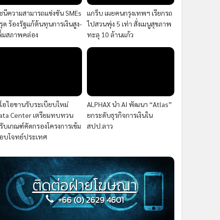
ัชนีความสามารถแข่งขัน SMEs
แกร็บ เผยคนกรุงเทพฯ เรียกรถ
รุด ร้องรัฐแก้ต้นทุนการเงินสูง-
ไปสวนพุ่ง 5 เท่า สั่งเมนูสุขภาพ
พิ่มสภาพคล่อง
ทะลุ 10 ล้านแก้ว
ีโอไอขานรับระเบียบใหม่
ALPHAX นำ AI พัฒนา “Atlas”
ata Center เตรียมทบทวน
ยกระดับธุรกิจการเงินใน
รับเกณฑ์คัดกรองโครงการเข้ม
สปป.ลาว
อบโจทย์ประเทศ
ติดต่อฝ่ายโฆษณา
+66 (0) 2629 4601