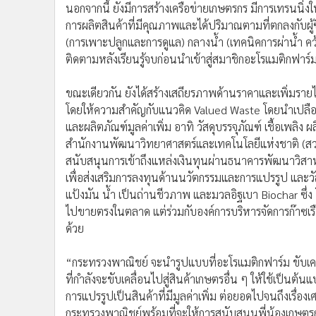
นอกจากนี้ ยังมีการสร้างเครือข่ายเกษตรกร มีการเทรนนิ่งใ
การผลิตสินค้าที่มีคุณภาพและได้ปริมาณตามที่ตกลงกับผู้
(การเพาะปลูกและการดูแล) กลางน้ำ (เทคนิคการผ่าน้ำ คว้าน
ติดตามหลังเรียนรู้จบก่อนนำเข้าสู่สมาชิกอะโรแมติกฟาร์
ขณะเดียวกัน ยังได้สร้างเสถียรภาพด้านราคาและเพิ่มรายไ
โดยให้ความสำคัญกับแนวคิด Valued Waste โดยนำเปลือก
และผลิตภัณฑ์มูลค่าเพิ่ม อาทิ วัสดุบรรจุภัณฑ์ เชื้อเพล
สำนักงานพัฒนาวิทยาศาสตร์และเทคโนโลยีแห่งชาติ (สวท
สนับสนุนการเข้าถึงแหล่งเงินทุนผ่านธนาคารพัฒนาวิ
เพื่อส่งเสริมการลงทุนด้านนวัตกรรมและการแปรรูป และวั
แป้งมัน น้ำ เป็นถ่านชีวภาพ และมวลอิฐเบา Biochar ซึ่ง โ
ไปขายตรงในตลาด แต่ร่วมกับองค์การบริหารจัดการก๊าซเร
ด้วย
“กระทรวงพาณิชย์ จะนำรูปแบบที่อะโรแมติกฟาร์ม ขับเค
ที่กำลังจะขับเคลื่อนไปสู่สินค้าเกษตรอื่น ๆ ให้ใช้เป็น
การแปรรูปเป็นสินค้าที่มีมูลค่าเพิ่ม ต่อยอดไปจนถึงเรื่อง
กระทรวงพาณิชย์พร้อมที่จะให้การสนับสนุนพี่น้องเกษตรกร