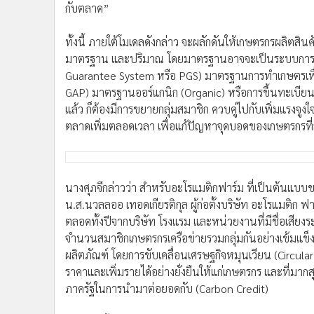
กับตลาด”
ทั้งนี้ ภายใต้โมเดลดังกล่าว จะผลักดันให้เกษตรกรผลิ
มาตรฐาน และปริมาณ โดยมาตรฐานอาจจะเป็นระบบการรั
Guarantee System หรือ PGS) มาตรฐานการทำเกษตรเพื่อใ
GAP) มาตรฐานออร์แกนิก (Organic) หรือการขึ้นทะเบียนสิ่ง
แล้ว ก็ต้องมีการขยายกลุ่มสมาชิก ควบคู่ไปกับเพิ่มแรงจ
ตลาดเพิ่มตลอดเวลา เพื่อแก้ปัญหาจุดบอดของเกษตรกรที่
นางศุภจีกล่าวว่า สำหรับอะโรแมติกฟาร์ม ที่เป็นต้นแบบขอ
น.ส.นวลลออ เทอดเกียรติกุล ผู้ก่อตั้งบริษัท อะโรแมติก 
ตลอดทั้งปีจากบริษัท โรงแรม และหน่วยงานที่มีชื่อเสียงร
จำนวนสมาชิกเกษตรกรเครือข่ายรวมกลุ่มกันอย่างเข้มแข็ง แ
ผลิตภัณฑ์ โดยการขับเคลื่อนเศรษฐกิจหมุนเวียน (Circul
ราคาและเพิ่มรายได้อย่างยั่งยืนให้แก่เกษตรกร และที่มาก
ภาครัฐในการนำมาต่อยอดกับ (Carbon Credit)