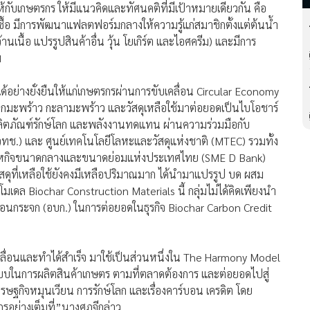
ห้กับเกษตรกร ให้มีแนวคิดและทัศนคติที่มีเป้าหมายเดียวกัน คือ
ซื้อ มีการพัฒนาแฟลตฟอร์มกลางให้ความรู้แก่สมาชิกตั้งแต่ต้นน้ำ
เนื้อ แปรรูปสินค้าอื่น วุ้น โยเกิร์ต และไอศครีม) และมีการ
ม
ด้อย่างยั่งยืนให้แก่เกษตรกรผ่านการขับเคลื่อน Circular Economy
มะพร้าว กะลามะพร้าว และวัสดุเหลือใช้มาต่อยอดเป็นไบโอชาร์
ิง ผลิตภัณฑ์รักษ์โลก และพลังงานทดแทน ผ่านความร่วมมือกับ
ช.) และ ศูนย์เทคโนโลยีโลหะและวัสดุแห่งชาติ (MTEC) รวมทั้ง
สาหกิจขนาดกลางและขนาดย่อมแห่งประเทศไทย (SME D Bank)
สดุที่เหลือใช้ยังคงมีเหลือปริมาณมาก ได้นำมาแปรรูป บด ผสม
มเดล Biochar Construction Materials นี้ กลุ่มไม่ได้คิดเพียงนำ
ือนกระจก (อบก.) ในการต่อยอดในธุรกิจ Biochar Carbon Credit
ลื่อนและทำได้สำเร็จ มาใช้เป็นส่วนหนึ่งใน The Harmony Model
ต้นแบบในการผลิตสินค้าเกษตร ตามที่ตลาดต้องการ และต่อยอดไปสู่
เศรษฐกิจหมุนเวียน การรักษ์โลก และเรื่องคาร์บอน เครดิต โดย
อย่างเต็มที่”นางศุภจีกล่าว