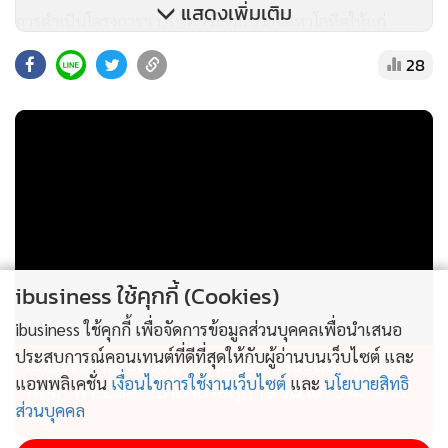
แสดงเพิ่มเติม
การดำเนินโครงการฯ บริษัทฯ มีส่วนช่วยจัดหาโลหิตให้แก่
ประเทศมากกว่า 2 ล้านยูนิต และในปี 2568 เพียงปีเดียว
28
สามารถจัดหาโลหิตได้มากกว่า 260,000 ยูนิตจากผู้บริจาคโลหิต
เยาวชนทั่วประเทศ ความสำเร็จของโครงการนี้ไม่ได้สะท้อนเพียง
จำนวนยูนิตโลหิตที่ได้รับ แต่ยังสะท้อนการสร้างวัฒนธรรมแห่ง
การเป็นผู้ให้ในกลุ่มเยาวชน ซึ่งจะเติบโตเป็นพลังสำคัญของสังคม
ไทยในอนาคต สำหรับด้านการอนุรักษ์สิ่งแวดล้อม บริษัทฯ ได้
ริเริ่มโครงการ ‘แบรนด์เก็บกลับ’ (BRAND’S Bring Back) เพื่อส่ง
เสริมการรีไซเคิลบรรจุภัณฑ์ใช้แล้วและสนับสนุนเศรษฐกิจ
หมุนเวียน ผ่านการสร้างองค์ความรู้และปลูกฝังพฤติกรรมด้านสิ่ง
ibusiness ใช้คุกกี้ (Cookies)
แวดล้อมในสถานศึกษา โดยในปี 2568 โครงการฯ สามารถเข้าถึง
ibusiness ใช้คุกกี้ เพื่อจัดการข้อมูลส่วนบุคคลเพื่อนำเสนอ
นักเรียนกว่า 256,000 คนในโรงเรียนสังกัดกรุงเทพมหานคร และ
ประสบการณ์คอนเทนต์ที่ดีที่สุดให้กับผู้อ่านบนเว็บไซต์ และ
ไม่สมราคาไทยช่วยไทย! คนบริโภคไข่วันละ 42 ล้าน
มีส่วนช่วยยกระดับระบบการบริหารจัดการขยะในโรงเรียน
แอพพลิเคชั่น
เงื่อนไขการใช้งานเว็บไซต์
และ
นโยบายสิทธิ
ฟอง “พาณิชย์” เอามาขายถูก 19 วัน แค่ 3.42 ล้าน
นำร่องอย่างเป็นรูปธรรม จนได้รับรางวัล Green Leadership เป็น
ส่วนบุคคล
ฟอง
ครั้งแรก”