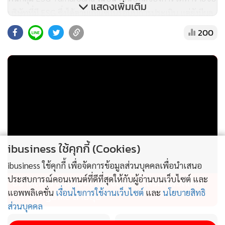
แสดงเพิ่มเติม
บริษัทที่มี ESG ซึ่งได้ตามเกณฑ์ในรอบปีการประเมิน แต่ยังมีผล
ประกอบการติดลบหรือต่ำกว่าตลาด (Underperform) โดยมี
200
สัญญาณการพลิกฟื้นและโอกาสในการไต่ระดับขึ้น (Upside)
ของราคาหลักทรัพย์ จากการฟื้นตัวของตลาด และศักยภาพใน
ธุรกิจแกนหลัก (Core Business) ของกิจการที่มี ESG เป็นปัจจัย
สนับสนุน
ทั้งนี้ หลักทรัพย์กลุ่ม ESG100 ที่ได้รับคัดเลือกในปี 2569 จะใช้
เป็นข้อมูลนำเข้าในการปรับหลักทรัพย์ที่เป็นองค์ประกอบของ
Thaipat ESG Index ประจำปี สำหรับใช้เป็นดัชนีเปรียบเทียบผล
ibusiness ใช้คุกกี้ (Cookies)
ตอบแทนจากการลงทุน (Benchmark Index) และใช้เป็นดัชนี
ibusiness ใช้คุกกี้ เพื่อจัดการข้อมูลส่วนบุคคลเพื่อนำเสนอ
อ้างอิงสำหรับการลงทุนแก่บริษัทจัดการลงทุนที่มีการให้บริการ
ประสบการณ์คอนเทนต์ที่ดีที่สุดให้กับผู้อ่านบนเว็บไซต์ และ
อย่าคิดหนี ตำรวจจราจร จัดหนัก เสริมทัพรถใหม่
ผลิตภัณฑ์การลงทุนในธีม ESG โดยผู้ที่สนใจสามารถดูราย
แอพพลิเคชั่น
เงื่อนไขการใช้งานเว็บไซต์
และ
นโยบายสิทธิ
ระดับ Bigbike สายลุย
ละเอียดเพิ่มเติมได้ที่ S&P Dow Jones' Custom Indices 2
ส่วนบุคคล