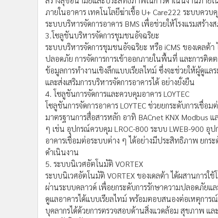
สร้างสุขอนามัยและประสิทธิภาพในการดำเนินงานภายใน
ภายในอาคาร เทคโนโลยีฆ่าเชื้อ U+ Care222 ระบบควบคุม
ระบบบริหารจัดการอาคาร BMS เพื่อช่วยให้โรงแรมสร้างส
3.โซลูชันบริหารจัดการชุมชนอัจฉริยะ
ระบบบริหารจัดการชุมชนอัจฉริยะ หรือ iCMS ของเดลต้
ปลอดภัย การจัดการการเข้าออกภายในพื้นที่ และการติด
ข้อมูลการทำงานเชิงลึกแบบเรียลไทม์ ซึ่งจะช่วยให้ผู้ด
และส่งเสริมการบริหารจัดการอาคารได้ อย่างยั่งยืน
4. โซลูชันการจัดการและควบคุมอาคาร LOYTEC
โซลูชันการจัดการอาคาร LOYTEC ช่วยยกระดับการเชื่อ
มาตรฐานการสื่อสารหลัก อาทิ BACnet KNX Modbus และ O
ๆ เช่น อุปกรณ์ควบคุม LROC-800 ระบบ LWEB-900 อุปกรณ์
อาคารเชื่อมต่อระบบต่าง ๆ ได้อย่างมีประสิทธิภาพ ยกร
ดำเนินงาน
5. ระบบนิเวศอัตโนมัติ VORTEX
ระบบนิเวศอัตโนมัติ VORTEX ของเดลต้า ได้ผสานการใช้โดร
ผ่านระบบคลาวด์ เพื่อยกระดับการรักษาความปลอดภัยแล
ดูแลอาคารได้แบบเรียลไทม์ พร้อมตอบสนองต่อเหตุการณ์
บุคลากรได้ด้วยการตรวจสอบด้านสิ่งแวดล้อม สุขภาพ แล