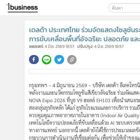
เลือกเครื่องมือท
เดลต้า ประเทศไทย ร่วมจัดแสดงโซลูชัน
ค้นหา
การขับเคลื่อนพื้นที่อัจฉริยะ ปลอดภัย แ
Google
เผยแพร่:
4 มิ.ย. 2569 18:57
ปรับปรุง:
4 มิ.ย. 2569 18:57
ibusine
ค้นหาขั
กรุงเทพฯ – 4 มิถุนายน 2569 – บริษัท เดลต้า อีเลคโทร
พลังงานและนวัตกรรมโซลูชันสีเขียวอัจฉริยะ ร่วมจัดแ
NOVA Expo 2026 ที่บูธ V9 ฮอลล์ EH103 เพื่อนำเสนอ
สองกลุ่มธุรกิจหลัก ได้แก่ ธุรกิจโรงแรมและการบริการ รว
ควบคุมคุณภาพอากาศภายในอาคาร (Indoor Air Quality 
เทคโนโลยีความปลอดภัยที่ขับเคลื่อนด้วย AI ระบบตรวจส
ทางการแพทย์ นอกจากนี้ เดลต้ายังได้ใช้การประมวลผลข้
กระบวนการดำเนินงานที่เชื่อมต่อกัน เพื่อช่วยให้เจ้าข