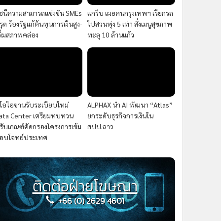
ัชนีความสามารถแข่งขัน SMEs
แกร็บ เผยคนกรุงเทพฯ เรียกรถ
รุด ร้องรัฐแก้ต้นทุนการเงินสูง-
ไปสวนพุ่ง 5 เท่า สั่งเมนูสุขภาพ
พิ่มสภาพคล่อง
ทะลุ 10 ล้านแก้ว
ีโอไอขานรับระเบียบใหม่
ALPHAX นำ AI พัฒนา “Atlas”
ata Center เตรียมทบทวน
ยกระดับธุรกิจการเงินใน
รับเกณฑ์คัดกรองโครงการเข้ม
สปป.ลาว
อบโจทย์ประเทศ
ติดต่อฝ่ายโฆษณา
+66 (0) 2629 4601