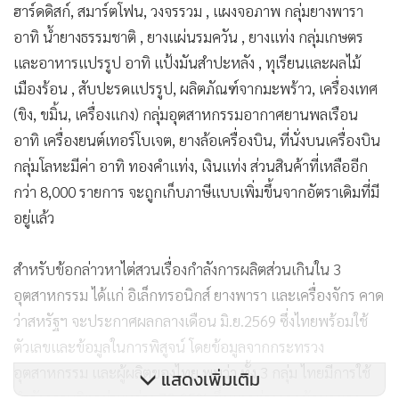
ฮาร์ดดิสก์, สมาร์ตโฟน, วงจรรวม , แผงจอภาพ กลุ่มยางพารา
อาทิ น้ำยางธรรมชาติ , ยางแผ่นรมควัน , ยางแท่ง กลุ่มเกษตร
และอาหารแปรรูป อาทิ แป้งมันสำปะหลัง , ทุเรียนและผลไม้
เมืองร้อน , สับปะรดแปรรูป, ผลิตภัณฑ์จากมะพร้าว, เครื่องเทศ
(ขิง, ขมิ้น, เครื่องแกง) กลุ่มอุตสาหกรรมอากาศยานพลเรือน
อาทิ เครื่องยนต์เทอร์โบเจต, ยางล้อเครื่องบิน, ที่นั่งบนเครื่องบิน
กลุ่มโลหะมีค่า อาทิ ทองคำแท่ง, เงินแท่ง ส่วนสินค้าที่เหลืออีก
กว่า 8,000 รายการ จะถูกเก็บภาษีแบบเพิ่มขึ้นจากอัตราเดิมที่มี
อยู่แล้ว
สำหรับข้อกล่าวหาไต่สวนเรื่องกำลังการผลิตส่วนเกินใน 3
อุตสาหกรรม ได้แก่ อิเล็กทรอนิกส์ ยางพารา และเครื่องจักร คาด
ว่าสหรัฐฯ จะประกาศผลกลางเดือน มิ.ย.2569 ซึ่งไทยพร้อมใช้
ตัวเลขและข้อมูลในการพิสูจน์ โดยข้อมูลจากกระทรวง
อุตสาหกรรม และผู้ผลิตของไทย พบว่า ทั้ง 3 กลุ่ม ไทยมีการใช้
แสดงเพิ่มเติม
กำลังการผลิตอยู่ระหว่าง 70-95% ซึ่งแตกต่างจากข้อมูลของ