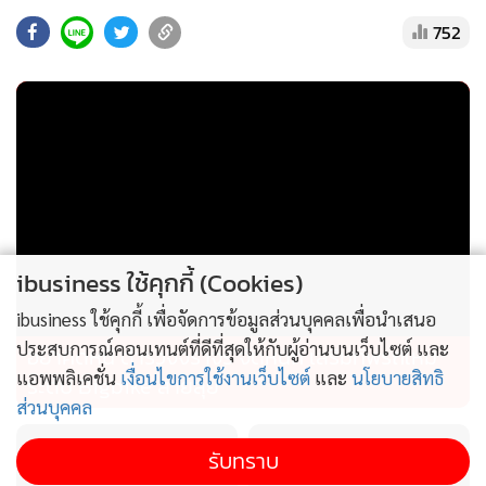
752
สหรัฐที่ระบุ 60% อย่างสิ้นเชิง แต่แม้ไทยจะมั่นใจในข้อมูล ก็ไม่
อาจการันตีผลได้ว่าสหรัฐฯ จะยอมรับการชี้แจงหรือไม่ สิ่งสำคัญ
คือ ไทยต้องเร่งปิดการเจรจาความตกลงภาษีต่างตอบแทนให้ได้
ก่อน เพราะหากจบไม่ทันกรอบเวลา สินค้าไทยในกลุ่มที่โดน
ข้อหากำลังผลิตส่วนเกิน มีความเสี่ยงจะถูกภาษีซ้อนกันหลายชั้น
รวมถึงสหรัฐฯ ยังสามารถใช้มาตรา 232 เป็นเครื่องมือในการขึ้น
ภาษีกับคู่ค้าอื่นอีกด้วย
ibusiness ใช้คุกกี้ (Cookies)
ibusiness ใช้คุกกี้ เพื่อจัดการข้อมูลส่วนบุคคลเพื่อนำเสนอ
ประสบการณ์คอนเทนต์ที่ดีที่สุดให้กับผู้อ่านบนเว็บไซต์ และ
อย่าคิดหนี ตำรวจจราจร จัดหนัก เสริมทัพรถใหม่
แอพพลิเคชั่น
เงื่อนไขการใช้งานเว็บไซต์
และ
นโยบายสิทธิ
ระดับ Bigbike สายลุย
ส่วนบุคคล
รับทราบ