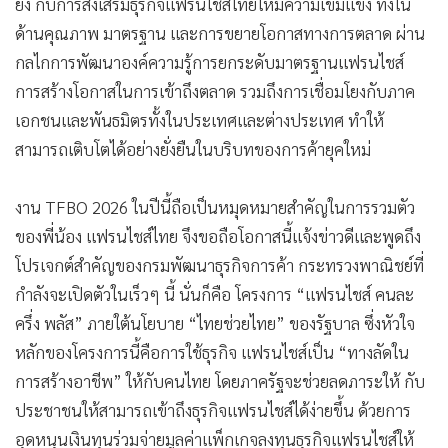
ยิ่ง กับการส่งเสริมธุรกิจแฟรนไชส์ไทยให้มีความเข้มแข็ง ทั้งใน
ด้านคุณภาพ มาตรฐาน และการขยายโอกาสทางการตลาด ผ่าน
กลไกการพัฒนาองค์ความรู้การยกระดับมาตรฐานแฟรนไชส์
การสร้างโอกาสในการเข้าถึงตลาด รวมถึงการเชื่อมโยงกับภาค
เอกชนและพันธมิตรทั้งในประเทศและต่างประเทศ ทำให้
สามารถเติบโตได้อย่างยั่งยืนในบริบทของการค้ายุคใหม่
งาน TFBO 2026 ในปีนี้ถือเป็นหมุดหมายสำคัญในการรวมตัว
ของพี่น้อง แฟรนไชส์ไทย จึงขอถือโอกาสนี้แจ้งข่าวดีและพูดถึง
โปรเจกต์สำคัญของกรมพัฒนาธุรกิจการค้า กระทรวงพาณิชย์ที่
กำลังจะเปิดตัวในเร็วๆ นี้ นั่นก็คือ โครงการ “แฟรนไชส์ คนละ
ครึ่ง พลัส” ภายใต้นโยบาย “ไทยช่วยไทย” ของรัฐบาล ซึ่งหัวใจ
หลักของโครงการนี้คือการใช้ธุรกิจ แฟรนไชส์เป็น “ทางลัดใน
การสร้างอาชีพ” ให้กับคนไทย โดยภาครัฐจะช่วยลดภาระให้ กับ
ประชาชนให้สามารถเข้าถึงธุรกิจแฟรนไชส์ได้ง่ายขึ้น ด้วยการ
อุดหนุนเงินทุนร่วมจ่ายมูลค่าแพ็กเกจลงทุนธุรกิจแฟรนไชส์ให้