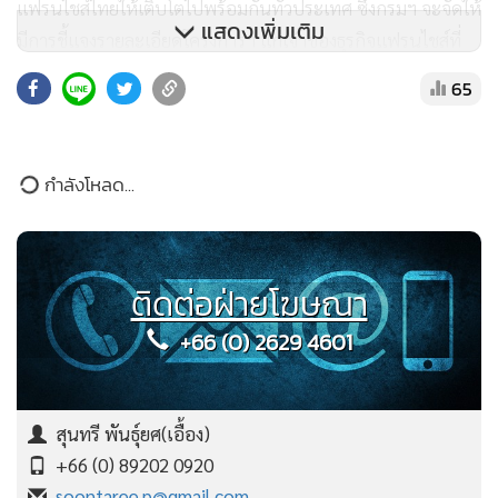
แฟรนไชส์ไทยให้เติบโตไปพร้อมกันทั่วประเทศ ซึ่งกรมฯ จะจัดให้
แสดงเพิ่มเติม
มีการชี้แจงรายละเอียดโครงการฯ แก่เจ้าของธุรกิจแฟรนไชส์ที่
สนใจปลายเดือนมิถุนายนนี้ และสำหรับเจ้าของธุรกิจแฟรนไชส์ที่
65
สนใจ สามารถสอบถามข้อมูลเพิ่มเติมได้ที่ DBD Pavilion ภายใน
งานได้เลย
กำลังโหลด...
นายกวิน กิตติบุญญา
กรรมการผู้จัดการใหญ่ บริษัท กวิน
อินเตอร์เทรด จำกัด กล่าวว่า ธุรกิจแฟรนไชส์ไทย ปี 2568 มูลค่า
ติดต่อฝ่ายโฆษณา
ตลาดรวม 300,000 ล้านบาท เติบโต 15-20% มีคนสนใจลงทุน
+66 (0) 2629 4601
แฟรนไซส์ต่อเนื่อง โดยมี 673 กิจการ จำนวนรวม 167,723 สาขา
ซึ่งแฟรนไซส์ที่ได้รับความนิยม ได้แก่ อาหาร เครื่องดื่ม และ
บริการ โดยเฉพาะรูปแบบที่ใช้เงินลงทุนต่ำ และที่เป็นอันดับ 1
สุนทรี พันธุ์ยศ(เอื้อง)
คือ อาหาร-เบเกอรี่ ซึ่งมีมากถึง 219 กิจการ คิดเป็น 32.54%
+66 (0) 89202 0920
ด้วยข้อมูลสนับสนุนและปัจจัยแวดล้อม ที่ผู้คนหันมาสนใจและ
soontaree.p@gmail.com