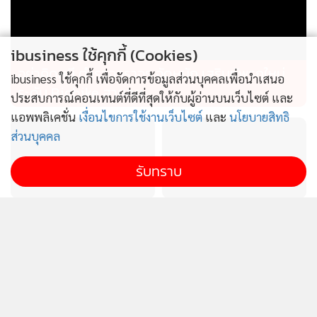
ibusiness ใช้คุกกี้ (Cookies)
อย่าคิดหนี ตำรวจจราจร จัดหนัก เสริมทัพรถใหม่
ibusiness ใช้คุกกี้ เพื่อจัดการข้อมูลส่วนบุคคลเพื่อนำเสนอ
ระดับ Bigbike สายลุย
ประสบการณ์คอนเทนต์ที่ดีที่สุดให้กับผู้อ่านบนเว็บไซต์ และ
แอพพลิเคชั่น
เงื่อนไขการใช้งานเว็บไซต์
และ
นโยบายสิทธิ
ส่วนบุคคล
รับทราบ
ดัชนีความสามารถแข่งขัน
แกร็บ เผยคนกรุงเทพฯ เรียก
SMEs ทรุด ร้องรัฐแก้ต้นทุน
รถไปสวนพุ่ง 5 เท่า สั่งเมนู
การเงินสูง-เพิ่มสภาพคล่อง
สุขภาพทะลุ 10 ล้านแก้ว