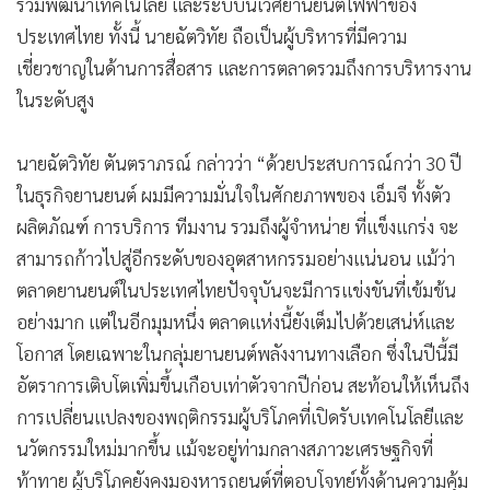
ร่วมพัฒนาเทคโนโลยี และระบบนิเวศยานยนต์ไฟฟ้าของ
ประเทศไทย ทั้งนี้ นายฉัตวิทัย ถือเป็นผู้บริหารที่มีความ
เชี่ยวชาญในด้านการสื่อสาร และการตลาดรวมถึงการบริหารงาน
ในระดับสูง
นายฉัตวิทัย ตันตราภรณ์ กล่าวว่า “ด้วยประสบการณ์กว่า 30 ปี
ในธุรกิจยานยนต์ ผมมีความมั่นใจในศักยภาพของ เอ็มจี ทั้งตัว
ผลิตภัณฑ์ การบริการ ทีมงาน รวมถึงผู้จำหน่าย ที่แข็งแกร่ง จะ
สามารถก้าวไปสู่อีกระดับของอุตสาหกรรมอย่างแน่นอน แม้ว่า
ตลาดยานยนต์ในประเทศไทยปัจจุบันจะมีการแข่งขันที่เข้มข้น
อย่างมาก แต่ในอีกมุมหนึ่ง ตลาดแห่งนี้ยังเต็มไปด้วยเสน่ห์และ
โอกาส โดยเฉพาะในกลุ่มยานยนต์พลังงานทางเลือก ซึ่งในปีนี้มี
อัตราการเติบโตเพิ่มขึ้นเกือบเท่าตัวจากปีก่อน สะท้อนให้เห็นถึง
การเปลี่ยนแปลงของพฤติกรรมผู้บริโภคที่เปิดรับเทคโนโลยีและ
นวัตกรรมใหม่มากขึ้น แม้จะอยู่ท่ามกลางสภาวะเศรษฐกิจที่
ท้าทาย ผู้บริโภคยังคงมองหารถยนต์ที่ตอบโจทย์ทั้งด้านความคุ้ม