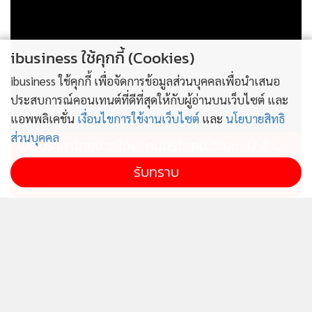
ibusiness ใช้คุกกี้ (Cookies)
ibusiness ใช้คุกกี้ เพื่อจัดการข้อมูลส่วนบุคคลเพื่อนำเสนอ
ประสบการณ์คอนเทนต์ที่ดีที่สุดให้กับผู้อ่านบนเว็บไซต์ และ
แอพพลิเคชั่น
เงื่อนไขการใช้งานเว็บไซต์
และ
นโยบายสิทธิ
ส่วนบุคคล
ไม่สมราคาไทยช่วยไทย! คนบริโภคไข่วันละ 42 ล้าน
ฟอง “พาณิชย์” เอามาขายถูก 19 วัน แค่ 3.42 ล้าน
รับทราบ
ฟอง
ไทยผลักดันอาเซียนผู้กำหนด
ก.อุตฯรุดสอบเพลิงไหม้อาคาร