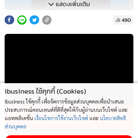
แสดงเพิ่มเติม
490
“ในปี 2568 สบพ.ได้รับการจัดอันดับให้เป็น “มหาวิทยาลัยรัฐชั้น
นำด้านการบินที่คนอยากเรียนมากที่สุดของประเทศ” (อันดับ 1)
ibusiness ใช้คุกกี้ (Cookies)
จาก Thailand Education Ranking (TER) สะท้อนถึงความเชื่อ
มั่นของนักเรียน ผู้ปกครอง และภาคอุตสาหกรรมที่มีต่อคุณภาพ
ibusiness ใช้คุกกี้ เพื่อจัดการข้อมูลส่วนบุคคลเพื่อนำเสนอ
การศึกษาและมาตรฐานการผลิตบุคลากรของสถาบัน”นายภัทร
ประสบการณ์คอนเทนต์ที่ดีที่สุดให้กับผู้อ่านบนเว็บไซต์ และ
ไม่สมราคาไทยช่วยไทย! คนบริโภคไข่วันละ 42 ล้าน
แอพพลิเคชั่น
เงื่อนไขการใช้งานเว็บไซต์
และ
นโยบายสิทธิ
พงศ์ กล่าว
ฟอง “พาณิชย์” เอามาขายถูก 19 วัน แค่ 3.42 ล้าน
ส่วนบุคคล
ฟอง
นอกจากนี้ สบพ.ยังได้รับการรับรองมาตรฐาน TCAR PEL-Part