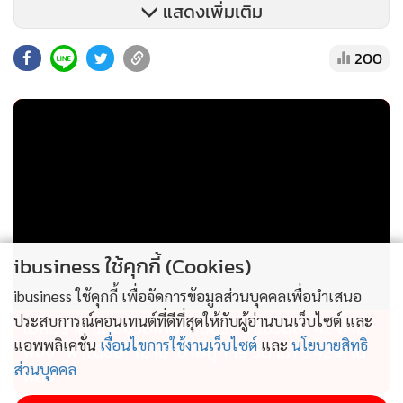
แสดงเพิ่มเติม
200
ibusiness ใช้คุกกี้ (Cookies)
ibusiness ใช้คุกกี้ เพื่อจัดการข้อมูลส่วนบุคคลเพื่อนำเสนอ
อัตราแลกเปลี่ยน BTC/USD ปรับตัวลดลงทันทีหลังเกิดเหตุการ
ประสบการณ์คอนเทนต์ที่ดีที่สุดให้กับผู้อ่านบนเว็บไซต์ และ
ไม่สมราคาไทยช่วยไทย! คนบริโภคไข่วันละ 42 ล้าน
โจมตีสนามบินคูเวต : ที่มา Tradingview
แอพพลิเคชั่น
เงื่อนไขการใช้งานเว็บไซต์
และ
นโยบายสิทธิ
ฟอง “พาณิชย์” เอามาขายถูก 19 วัน แค่ 3.42 ล้าน
ส่วนบุคคล
ฟอง
การปิดล้อมช่องแคบฮอร์มุซโดยกองทัพเรือสหรัฐฯ ที่เริ่มขึ้น