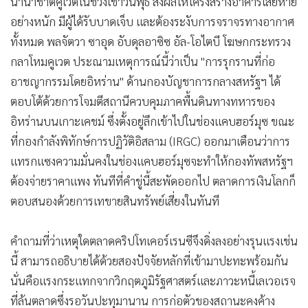
นานาชาติคูเวตในช่วงเช้าวันพุธ ส่งผลให้โครงสร้างอาคารเสียหาย
อย่างหนัก มีผู้ได้รับบาดเจ็บ และต้องระงับการจราจรทางอากาศ
ทั้งหมด พลจัตวา ซาอุด อับดุลอาซิซ อัล-โอไตบี โฆษกกระทรวง
กลาโหมคูเวต ประณามเหตุการณ์นี้ว่าเป็น "การรุกรานที่ก่อ
อาชญากรรมโดยอิหร่าน" ด้านกองบัญชาการกลางสหรัฐฯ ได้
ตอบโต้ด้วยการโจมตีสถานีควบคุมภาคพื้นดินทางทหารของ
อิหร่านบนเกาะเคชม์ ซึ่งตั้งอยู่ลึกเข้าไปในช่องแคบฮอร์มุซ ขณะ
ที่กองกำลังพิทักษ์การปฏิวัติอิสลาม (IRGC) ออกมาเตือนว่าการ
แทรกแซงความมั่นคงในช่องแคบฮอร์มุซจะทำให้กองทัพสหรัฐฯ
ต้องจ่ายราคาแพง ทันทีที่คำขู่นี้สะพัดออกไป ตลาดการเงินโลกก็
ตอบสนองด้วยการเทขายสินทรัพย์เสี่ยงในทันที
คำถามที่ว่าเหตุใดตลาดคริปโทเคอร์เรนซีจึงดิ่งลงอย่างรุนแรงเช่น
นี้ สามารถอธิบายได้ด้วยสองปัจจัยหลักที่เข้ามาปะทะพร้อมกัน
นั่นคือแรงกระแทกจากวิกฤตภูมิรัฐศาสตร์และภาวะหนี้เลเวอเรจ
ที่ล้นตลาดซึ่งรอวันปะทุมานาน การก่อตัวของสถานะคงค้าง