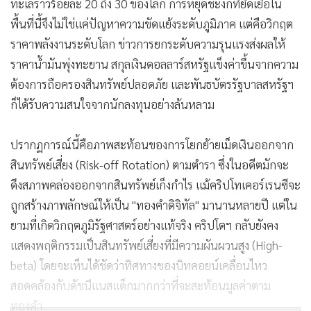
ทะเลราวร้อยละ 20 ถึง 30 ของโลก การหยุดชะงักที่ยืดเยื้อใน
พื้นที่นี้จึงไม่ใช่แค่ปัญหาความขัดแย้งระดับภูมิภาค แต่คือวิกฤต
ราคาพลังงานระดับโลก ข่าวการยกระดับความรุนแรงส่งผลให้
ราคาน้ำมันพุ่งทะยาน สกุลเงินดอลลาร์สหรัฐแข็งค่าขึ้นจากความ
ต้องการถือครองสินทรัพย์ปลอดภัย และพันธบัตรรัฐบาลสหรัฐฯ
ก็ได้รับความสนใจจากนักลงทุนอย่างล้นหลาม
ปรากฏการณ์นี้คือภาพสะท้อนของการโยกย้ายเม็ดเงินออกจาก
สินทรัพย์เสี่ยง (Risk-off Rotation) ตามตำรา ซึ่งในอดีตมักจะ
ดึงสภาพคล่องออกจากสินทรัพย์เก็งกำไร แม้คริปโทเคอร์เรนซีจะ
ถูกสร้างภาพลักษณ์ให้เป็น "ทองคำดิจิทัล" มานานหลายปี แต่ใน
ยามที่เกิดวิกฤตภูมิรัฐศาสตร์อย่างแท้จริง คริปโตฯ กลับยังคง
แสดงพฤติกรรมเป็นสินทรัพย์เสี่ยงที่มีความผันผวนสูง (High-
beta) โดยจะเห็นได้ชัดว่าทิศทางของบิทคอยน์เคลื่อนไหว
สอดคล้องกับดัชนีแนสแด็กมากกว่าที่จะสะท้อนมูลค่าตาม
ทองคำ