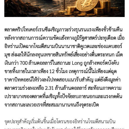
ตลาดคริปโทเคอร์เรนซีเผชิญภาวะร่วงรุนรนแรงเพียงชั่วข้ามคืน
หลังจากสถานการณ์ความขัดแย้งทางภูมิรัฐศาสตร์ปะทุเดือด เมื่อ
อิหร่านเปิดฉากโจมตีสนามบินนานาชาติคูเวตและช่องแคบฮอร์
มุซ ส่งผลให้นักลงทุนเทขายสินทรัพย์เสี่ยงอย่างตื่นตระหนก เม็ด
เงินกว่า 700 ล้านดอลลาร์ในสถานะ Long ถูกล้างพอร์ตบังคับ
ขายทิ้งภายในเวลาเพียง 12 ชั่วโมง เหตุการณ์นี้ไม่เพียงแต่ฉุด
ราคาบิทคอยน์ให้ร่วงลงไปทดสอบแนวรับสำคัญ แต่ยังดึงมูลค่า
ตลาดรวมร่วงลงเหลือ 2.31 ล้านล้านดอลลาร์ สะท้อนภาพความ
เปราะบางของตลาดที่เผชิญทั้งปัจจัยลบภายนอกและแรงกดดัน
จากสถานะเลเวอเรจที่สะสมมานานจนถึงจุดระเบิด
จุดปะทุสำคัญเริ่มต้นขึ้นเมื่อโดรนของอิหร่านโจมตีสนามบิน