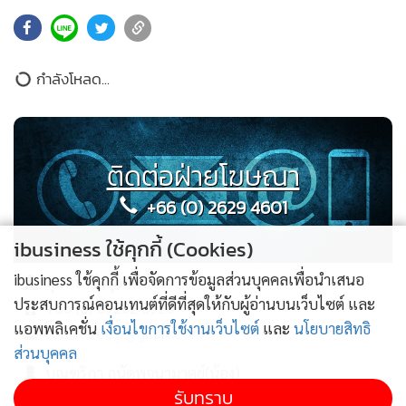
กำลังโหลด...
ติดต่อฝ่ายโฆษณา
+66 (0) 2629 4601
ibusiness ใช้คุกกี้ (Cookies)
ibusiness ใช้คุกกี้ เพื่อจัดการข้อมูลส่วนบุคคลเพื่อนำเสนอ
สุนทรี พันธุ์ยศ(เอื้อง)
ประสบการณ์คอนเทนต์ที่ดีที่สุดให้กับผู้อ่านบนเว็บไซต์ และ
+66 (0) 89202 0920
แอพพลิเคชั่น
เงื่อนไขการใช้งานเว็บไซต์
และ
นโยบายสิทธิ
soontaree.p@gmail.com
ส่วนบุคคล
บุณฑริกา ถนัดพจนามาตย์(น้อง)
รับทราบ
+66 (0) 95150 4563