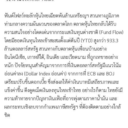
ฟันด์โฟลว์ทะลักหุ้นไทยเฉียดพันล้านเหรียญฯ สวนทางภูมิภาค
ท่ามกลางความผันผวนของตลาดโลก ตลาดหุ้นไทยกลับได้รับ
ความสนใจอย่างโดดเด่นจากกระแสเงินทุนต่างชาติ (Fund Flow)
โดยมียอดเงินทุนไหลเข้าสะสมตั้งแต่ต้นปี (YTD) สูงกว่า 933.3
ล้านดอลลาร์สหรัฐ สวนทางกับตลาดหุ้นเพื่อนบ้านอย่าง
อินโดนีเซีย, เกาหลีใต้, อินเดีย และเวียดนาม ที่ถูกเทขายอย่าง
หนัก ปัจจัยหนุนสำคัญมาจากการที่เงินดอลลาร์สหรัฐมีแนวโน้ม
อ่อนค่าลง (Dollar Index อ่อนค่า) จากการที่ ECB และ BOJ
เตรียมปรับขึ้นดอกเบี้ย ซึ่งส่งผลให้ค่าเงินบาทมีเสถียรภาพและ
แข็งค่าขึ้น ดึงดูดเม็ดเงินลงทุนไหลเข้าไทย อย่างไรก็ตาม ไทยยังมี
ความท้าทายจากปัญหาเงินเฟ้อที่อาจพุ่งตามราคาน้ำมัน และ
ผลกระทบเชิงลบจากกำแพงภาษีสหรัฐฯ ที่ต้องติดตามอย่างใกล้
ชิด