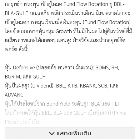
กลยุทธ์การลงทุน เข้าสู่โหมด Fund Flow Rotation ชู BBL-
BLA-GULF บล.เอเซีย พลัส ประเมินว่าเดือน มิ.ย. ตลาดโลกจะ
เข้าสู่โหมดการหมุนเวียนเม็ดเงินลงทุน (Fund Flow Rotation)
โดยย้ายออกจากหุ้นกลุ่ม Growth ที่ไม่มีปันผล ไปสู่สินทรัพย์ที่มี
เสถียรภาพและให้ผลตอบแทนสูง ฝ่ายวิจัยแนะนำกลยุทธ์จัด
พอร์ต ดังนี้:
หุ้น Defensive (ปลอดภัย ทนความผันผวน): BDMS, BH,
BGRIM, และ GULF
หุ้นปันผลสูง (Dividend): BBL, KTB, KBANK, SCB, และ
ADVANC
หุ้นได้ประโยชน์จาก Bond Yield ระดับสูง: BLA และ TLI
โดยกำหนดให้หุ้น BBL, BLA และ GULF เป็นหุ้นเด่น (Prime
Picks) ประจำวัน
แสดงเพิ่มเติม
(ประเด็นการลงทุนต่างประเทศเพิ่มเติม: แนะนำหุ้นต่างประเทศ