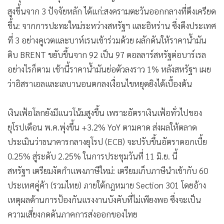
สูงขึ้นจาก 3 ปัจจัยหลัก ได้แก่:สงครามตะวันออกกลางที่ตึงเครียด
ขึ้น: จากการปะทะใหม่ระหว่างสหรัฐฯ และอิหร่าน ซึ่งดึงประเทศ
ที่ 3 อย่างคูเวตและบาห์เรนเข้าร่วมด้วย ผลักดันให้ราคาน้ำมัน
ดิบ BRENT ขยับขึ้นจาก 92 เป็น 97 ดอลลาร์สหรัฐต่อบาร์เรล
อย่างไรก็ตาม เช้านี้ราคาน้ำมันย่อตัวลงราว 1% หลังสหรัฐฯ เผย
ว่าอิสราเอลและเลบานอนตกลงเงื่อนไขหยุดยิงได้เบื้องต้น
เงินเฟ้อโลกยังมีแนวโน้มสูงขึ้น เพราะอัตราเงินเฟ้อทั่วไปของ
ยุโรปเดือน พ.ค.พุ่งขึ้น +3.2% YoY ตามคาด ส่งผลให้ตลาด
ประเมินว่าธนาคารกลางยุโรป (ECB) จะปรับขึ้นอัตราดอกเบี้ย
0.25% สู่ระดับ 2.25% ในการประชุมวันที่ 11 มิ.ย. นี้
สหรัฐฯ เตรียมงัดกำแพงภาษีใหม่: เตรียมเก็บภาษีนำเข้ากับ 60
ประเทศคู่ค้า (รวมไทย) ภายใต้กฎหมาย Section 301 โดยอ้าง
เหตุผลด้านการป้องกันแรงงานบังคับที่ไม่เพียงพอ ซึ่งจะเป็น
ความเสี่ยงกดดันภาคการส่งออกของไทย