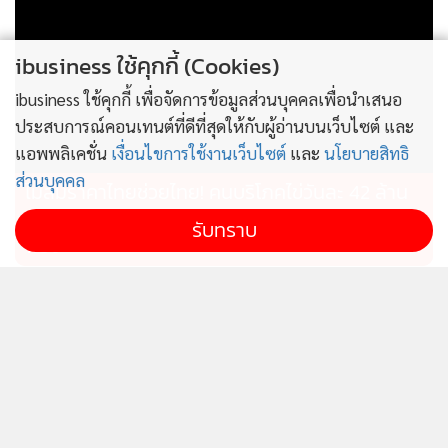
ibusiness ใช้คุกกี้ (Cookies)
ibusiness ใช้คุกกี้ เพื่อจัดการข้อมูลส่วนบุคคลเพื่อนำเสนอ
ประสบการณ์คอนเทนต์ที่ดีที่สุดให้กับผู้อ่านบนเว็บไซต์ และ
แอพพลิเคชั่น
เงื่อนไขการใช้งานเว็บไซต์
และ
นโยบายสิทธิ
ส่วนบุคคล
ไม่สมราคาไทยช่วยไทย! คนบริโภคไข่วันละ 42 ล้าน
ฟอง “พาณิชย์” เอามาขายถูก 19 วัน แค่ 3.42 ล้าน
รับทราบ
ฟอง
ไทยผลักดันอาเซียนผู้กำหนด
ก.อุตฯรุดสอบเพลิงไหม้อาคาร
ทิศทางเศรษฐกิจโลก เป็นฐาน
คล้ายรง.ที่บ้านบึง ชี้ไร้ใบ