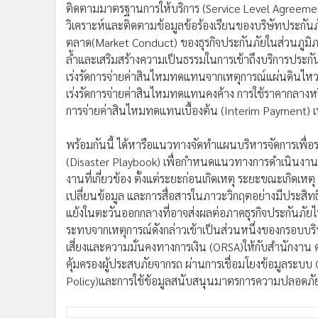
ติดตามมาตรฐานการให้บริการ (Service Level Agreemen
วิเคราะห์และติดตามข้อมูลข้อร้องเรียนของบริษัทประก
ตลาด(Market Conduct) ของธุรกิจประกันภัยในส่วนภูมิ
ล้ำและเสริมสร้างความเป็นธรรมในการเข้าถึงบริการประกั
เร่งรัดการจ่ายค่าสินไหมทดแทนจากเหตุการณ์แผ่นดินไ
เร่งรัดการจ่ายค่าสินไหมทดแทนคงค้าง การใช้ราคากลางหร
การจ่ายค่าสินไหมทดแทนเบื้องต้น (Interim Payment) 
พร้อมกันนี้ ได้หารือแนวทางจัดทำแผนบริหารจัดการเพื่
(Disaster Playbook) เพื่อกำหนดแนวทางการดำเนินงานร
งานที่เกี่ยวข้อง ตั้งแต่ระยะก่อนเกิดเหตุ ระยะขณะเกิดเ
เปลี่ยนข้อมูล และการสื่อสารในภาวะวิกฤตอย่างมีประส
แย้งในตะวันออกกลางที่อาจส่งผลต่อภาคธุรกิจประกันภั
ระทบจากเหตุการณ์ดังกล่าวเข้าเป็นส่วนหนึ่งของกรอบบร
เสี่ยงและความมั่นคงทางการเงิน (ORSA)ให้กับสำนักง
คุ้มครองผู้ประสบภัยจากรถ ผ่านการเชื่อมโยงข้อมูลระบบ 
Policy)และการใช้ข้อมูลสนับสนุนมาตรการความปลอดภ