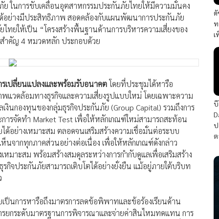
นภัย ในการขับเคลื่อนอุตสาหกรรมประกันภัยไทยให้มีความมั่นคง
ด
ได้อย่างมีประสิทธิภาพ สอดคล้องกับแผนพัฒนาการประกันภัย
ท
ภัยไทยให้เป็น “โครงสร้างพื้นฐานด้านการบริหารความเสี่ยงของ
เ
ระสำคัญ 4 หมวดหลัก ประกอบด้วย
รเปลี่ยนแปลงและพร้อมรับอนาคต
โดยที่ประชุมได้หารือ
ภาพแวดล้อมทางธุรกิจและความเสี่ยงรูปแบบใหม่ โดยเฉพาะความ
บ
ลเงินกองทุนของกลุ่มธุรกิจประกันภัย (Group Capital) รวมถึงการ
D
ารจัดทำ Market Test เพื่อให้หลักเกณฑ์ใหม่สามารถสะท้อน
ป
ได้อย่างเหมาะสม ตลอดจนเสริมสร้างความเชื่อมั่นต่อระบบ
ต
นจากทุกภาคส่วนอย่างต่อเนื่อง เพื่อให้หลักเกณฑ์ดังกล่าว
เหมาะสม พร้อมสร้างสมดุลระหว่างการกำกับดูแลเพื่อเสริมสร้าง
ิจประกันภัยสามารถเติบโตได้อย่างยั่งยืน แม้อยู่ภายใต้บริบท
ว
ยเป็นการหารือถึงมาตรการลดข้อพิพาทและข้อร้องเรียนด้าน
านการยกระดับมาตรฐานการพิจารณาและจ่ายค่าสินไหมทดแทน การ