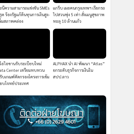
ัชนีความสามารถแข่งขัน SMEs
แกร็บ เผยคนกรุงเทพฯ เรียกรถ
รุด ร้องรัฐแก้ต้นทุนการเงินสูง-
ไปสวนพุ่ง 5 เท่า สั่งเมนูสุขภาพ
พิ่มสภาพคล่อง
ทะลุ 10 ล้านแก้ว
ีโอไอขานรับระเบียบใหม่
ALPHAX นำ AI พัฒนา “Atlas”
ata Center เตรียมทบทวน
ยกระดับธุรกิจการเงินใน
รับเกณฑ์คัดกรองโครงการเข้ม
สปป.ลาว
อบโจทย์ประเทศ
ติดต่อฝ่ายโฆษณา
+66 (0) 2629 4601