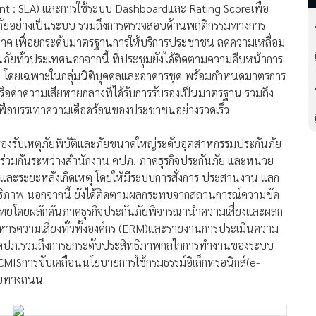
t : SLA) และการใช้ระบบ Dashboardและ Rating Scoreเพื่อ
ันภัยอย่างเป็นระบบ รวมถึงการตรวจสอบด้านพฤติกรรมทางการ
ภาค เพื่อยกระดับมาตรฐานการให้บริการประชาชน ลดความเหลื่อม
นภัยทั่วประเทศนอกจากนี้ ที่ประชุมยังได้ติดตามความคืบหน้าการ
หว โดยเฉพาะในกลุ่มนิติบุคคลและอาคารชุด พร้อมกำหนดมาตรการ
ือค่าความเสียหายกลางที่ได้รับการรับรองเป็นมาตรฐาน รวมถึง
เพื่อบรรเทาความเดือดร้อนของประชาชนอย่างรวดเร็ว
อรองรับเหตุภัยพิบัติและภัยขนาดใหญ่ระดับอุตสาหกรรมประกันภัย
่วมกันระหว่างสำนักงาน คปภ. ภาคธุรกิจประกันภัย และหน่วย
หตุ และระยะหลังเกิดเหตุ โดยให้มีระบบการสั่งการ ประสานงาน แลก
ิทธิภาพ นอกจากนี้ ยังได้ติดตามผลกระทบจากสถานการณ์ความขัด
ยไทยโดยผลักดันภาคธุรกิจประกันภัยพิจารณานำความเสี่ยงและผลก
ิหารความเสี่ยงทั่วทั้งองค์กร (ERM)และรายงานการประเมินความ
าน คปภ.รวมถึงการยกระดับประสิทธิภาพกลไกการทำงานของระบบ
CMISการขับเคลื่อนนโยบายการใช้กรมธรรม์อิเล็กทรอนิกส์(e-
ัยทางถนน