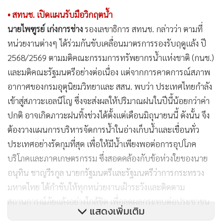
• สทนช. เปิดแผนรับมือวิกฤตน้ำ
นายไพฑูรย์ เก่งการช่าง
รองเลขาธิการ สทนช. กล่าวว่า ตามที่
หน่วยงานต่างๆ ได้ร่วมกันขับเคลื่อนมาตรการรองรับฤดูแล้ง ปี
2568/2569 ตามมติคณะกรรมการทรัพยากรน้ำแห่งชาติ (กนช.)
และมติคณะรัฐมนตรีอย่างต่อเนื่อง แต่จากการคาดการณ์สภาพ
อากาศของกรมอุตุนิยมวิทยาและ สสน. พบว่า ประเทศไทยกำลัง
เข้าสู่สภาวะเอลนีโญ ซึ่งจะส่งผลให้ปริมาณฝนในปีนี้น้อยกว่าค่า
ปกติ อาจเกิดภาวะฝนทิ้งช่วงได้ตั้งแต่เดือนมิถุนายนนี้ ดังนั้น จึง
ต้องวางแผนการบริหารจัดการน้ำในอ่างเก็บน้ำและเขื่อนทั่ว
ประเทศอย่างรัดกุมที่สุด เพื่อให้มีน้ำเพียงพอต่อการอุปโภค
บริโภคและภาคเกษตรกรรม ซึ่งสอดคล้องกับข้อห่วงใยของนาย
อนุทิน ชาญวีรกูล นายกรัฐมนตรีและรัฐมนตรีว่าการกระทรวง
มหาดไทย ได้กำชับให้ทุกหน่วยงานเฝ้าระวังและติดตาม
สถานการณ์ภัยแล้งอย่างใกล้ชิด เพื่อลดผลกระทบต่อประชาชน
แสดงเพิ่มเติม