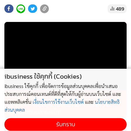
ทั้งนี้ จากการประชุมการรายงานผลการดำเนินงานตามมาตรการ
489
รองรับฤดูแล้ง ปี 2568/2569 โดยมี ผู้แทนหน่วยงานที่เกี่ยวข้อง
จากการประชุม สทนช. ใช้เป็นข้อมูลในการวางแผนบริหาร
จัดการน้ำ รวมทั้งกำหนดแนวทางเตรียมความพร้อมรับมือ
สถานการณ์น้ำในระยะต่อไป
• ส่องแผนและมาตรการรับมือของ สทนช.
1. การบูรณาการข้อมูลและระบบเตือนภัยล่วงหน้า (Early
Warning)
ibusiness ใช้คุกกี้ (Cookies)
• การเชื่อมโยงข้อมูล: สทนช. ร่วมกับ กรมการเปลี่ยนแปลงสภาพ
ibusiness ใช้คุกกี้ เพื่อจัดการข้อมูลส่วนบุคคลเพื่อนำเสนอ
ภูมิอากาศฯ พัฒนาระบบฐานข้อมูลกลางด้านน้ำและภูมิอากาศ
ประสบการณ์คอนเทนต์ที่ดีที่สุดให้กับผู้อ่านบนเว็บไซต์ และ
ทช.ทุ่มงบ 1.2 พันล้านบาท สร้างทางแยกต่างระดับ
เพื่อการตัดสินใจเชิงนโยบายที่แม่นยำ
แอพพลิเคชั่น
เงื่อนไขการใช้งานเว็บไซต์
และ
นโยบายสิทธิ
สันป่าตอง”เชียงใหม่” คืบหน้า 24% เสร็จปี 70
ส่วนบุคคล
ระบายรถถนนสายหลัก
• การเตือนภัยระดับพื้นที่: ยกระดับความแม่นยำในการคาด
รับทราบ
การณ์ความเสี่ยงพื้นที่เปราะบาง เพื่อเตรียมรับมือปรากฏการณ์