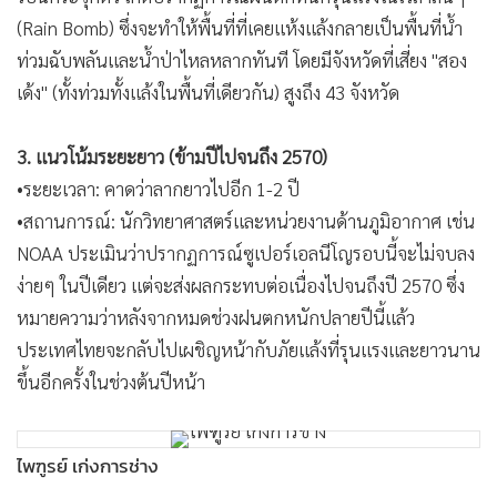
(Rain Bomb) ซึ่งจะทำให้พื้นที่ที่เคยแห้งแล้งกลายเป็นพื้นที่น้ำ
ท่วมฉับพลันและน้ำป่าไหลหลากทันที โดยมีจังหวัดที่เสี่ยง "สอง
เด้ง" (ทั้งท่วมทั้งแล้งในพื้นที่เดียวกัน) สูงถึง 43 จังหวัด
3. แนวโน้มระยะยาว (ข้ามปีไปจนถึง 2570)
•ระยะเวลา: คาดว่าลากยาวไปอีก 1-2 ปี
•สถานการณ์: นักวิทยาศาสตร์และหน่วยงานด้านภูมิอากาศ เช่น
NOAA ประเมินว่าปรากฏการณ์ซูเปอร์เอลนีโญรอบนี้จะไม่จบลง
ง่ายๆ ในปีเดียว แต่จะส่งผลกระทบต่อเนื่องไปจนถึงปี 2570 ซึ่ง
หมายความว่าหลังจากหมดช่วงฝนตกหนักปลายปีนี้แล้ว
ประเทศไทยจะกลับไปเผชิญหน้ากับภัยแล้งที่รุนแรงและยาวนาน
ขึ้นอีกครั้งในช่วงต้นปีหน้า
ไพฑูรย์ เก่งการช่าง