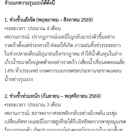
จำแนกความรุนแรงได้ดังนี้
1. ช่วงขั้วแล้งจัด (พฤษภาคม – สิงหาคม 2569)
•ระยะเวลา: ประมาณ 4 เดือน
•สถานการณ์: ปรากฏการณ์เอลนีโญกลับมาเร่งตัวขึ้นอย่าง
รวดเร็วตั้งแต่ช่วงกลางปี ส่งผลให้เกิด ภาวะฝนทิ้งช่วงระยะยาว
ในช่วงปลายเดือนมิถุนายนถึงกรกฎาคม ทำให้น้ำต้นทุนในอ่าง
เก็บน้ำขนาดใหญ่ลดต่ำลงอย่างรวดเร็ว (เสี่ยงน้ำเขื่อนลดลงเฉลี่ย
14% ทั่วประเทศ) เกษตรกรนอกเขตชลประทานจะขาดแคลน
น้ำอย่างรุนแรง
2. ช่วงขั้วท่วมหนัก (กันยายน – พฤศจิกายน 2569)
•ระยะเวลา: ประมาณ 3 เดือน
•สถานการณ์: สภาพอากาศจะพลิกกลับอย่างฉับพลัน มรสุม
เปลี่ยนทิศทางและมีโอกาสสูงที่จะได้รับอิทธิพลจากพายุหมุนเขต
ร้อนกระจุกตัว เกิดปรากฏการณ์ฝนตกหนักรุนแรงในเวลาสั้นๆ