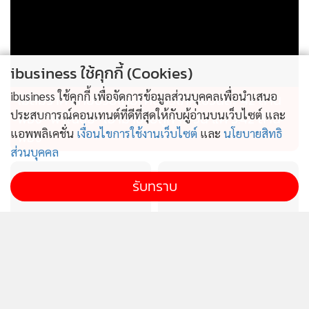
ibusiness ใช้คุกกี้ (Cookies)
ibusiness ใช้คุกกี้ เพื่อจัดการข้อมูลส่วนบุคคลเพื่อนำเสนอ
ไม่สมราคาไทยช่วยไทย! คนบริโภคไข่วันละ 42 ล้าน
ประสบการณ์คอนเทนต์ที่ดีที่สุดให้กับผู้อ่านบนเว็บไซต์ และ
ฟอง “พาณิชย์” เอามาขายถูก 19 วัน แค่ 3.42 ล้าน
แอพพลิเคชั่น
เงื่อนไขการใช้งานเว็บไซต์
และ
นโยบายสิทธิ
ฟอง
ส่วนบุคคล
รับทราบ
ไทยผลักดันอาเซียนผู้กำหนด
ก.อุตฯรุดสอบเพลิงไหม้อาคาร
ทิศทางเศรษฐกิจโลก เป็นฐาน
คล้ายรง.ที่บ้านบึง ชี้ไร้ใบ
ความมั่นคงทางอาหาร
อนุญาตฯส่อดำเนินคดี