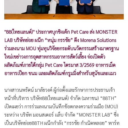
"88(ไทยแลนด์)" ประกาศบุกชิงเค้ก Pet Care ส่ง MONSTER
LAB บริษัทย่อย ผนึก “หนุ่ม กรรชัย” ดึง Morena Solutions
ร่วมลงนาม MOU ทุ่มทุนวิจัยยกระดับนวัตกรรมสร้างมาตรฐาน
ใหม่เขย่าวงการอุตสาหกรรมอาหารสัตว์เลี้ยง จ่อเปิดตัว
ผลิตภัณฑ์ภายใต้กลุ่ม Pet Care ไตรมาส 3/2569 อาหารเม็ด
อาหารเปียก ขนม และผลิตภัณฑ์กรูมมิ่งสำหรับสุนัขและแมว
นางสาวนพรัตน์ มาลัยวงค์ ผู้ก่อตั้งและรักษาการประธานเจ้า
หน้าที่บริหาร บริษัท88(ไทยแลนด์) จำกัด (มหาชน) “88TH”
เปิดเผยว่า การร่วมลงนามบันทึกข้อตกลงความร่วมมือ (MOU)
ระหว่าง บริษัท มอนสเตอร์ แล็บ จำกัด “MONSTER LAB” ซึ่ง
เป็นบริษัทย่อย88TH ผนึกกำลัง “กรรชัย กำเนิดพลอย” พาร์ท