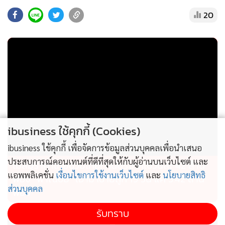
เดือนข้างหน้า นอกจากนี้ยังมีแผนขยายตลาดผลิตภัณฑ์ผ้าพัน
20
แผลและอุปกรณ์ปฐมพยาบาลไปสู่กลุ่ม Pet Care และโรง
พยาบาลสัตว์ เพื่อสร้างโอกาสการเติบโตใหม่ในอนาคต
นายณรงค์ กล่าวเพิ่มเติมว่า “บริษัทฯ ยังคงมุ่งมั่นดำเนินธุรกิจ
ตามแนวทางความยั่งยืนอย่างจริงจัง พร้อมผลักดันเป้าหมาย Net
Zero 2050 ควบคู่ไปกับการพัฒนานวัตกรรมผลิตภัณฑ์และการ
สร้างการเติบโตทางธุรกิจอย่างสมดุล โดยเชื่อว่าการดำเนินงาน
บนพื้นฐาน ESG จะเป็นปัจจัยสำคัญที่ช่วยเพิ่มขีดความสามารถ
ibusiness ใช้คุกกี้ (Cookies)
ในการแข่งขัน และสร้างมูลค่าเพิ่มให้แก่ผู้ถือหุ้นในระยะยาว”
ibusiness ใช้คุกกี้ เพื่อจัดการข้อมูลส่วนบุคคลเพื่อนำเสนอ
ประสบการณ์คอนเทนต์ที่ดีที่สุดให้กับผู้อ่านบนเว็บไซต์ และ
ไม่สมราคาไทยช่วยไทย! คนบริโภคไข่วันละ 42 ล้าน
แอพพลิเคชั่น
เงื่อนไขการใช้งานเว็บไซต์
และ
นโยบายสิทธิ
ฟอง “พาณิชย์” เอามาขายถูก 19 วัน แค่ 3.42 ล้าน
ส่วนบุคคล
ฟอง
รับทราบ