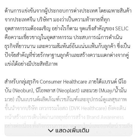
ด้านการแข่งขันจากผู้ประกอบการต่างประเทศ โดยเฉพาะสินค้า
จากประเทศจีน บริษัทฯ มองว่าเป็นความท้าทายที่ทุก
อุตสาหกรรมต้องเผชิญ อย่างไรก็ตาม จุดแข็งสำคัญของ SELIC
คือความเชี่ยวชาญในอุตสาหกรรม ประสบการณ์การดำเนิน
ธุรกิจที่ยาวนาน และความสัมพันธ์อันแน่นแฟ้นกับลูกค้า ซึ่งเป็น
ปัจจัยสำคัญที่ช่วยรักษาฐานลูกค้าและสร้างความแตกต่างจากคู่
แข่งได้อย่างมีประสิทธิภาพ
สำหรับกลุ่มธุรกิจ Consumer Healthcare ภายใต้แบรนด์ นีโอ
บัน (Neobun), นีโอพลาส (Neoplast) และมวย (Muay/น้ำมัน
มวย) เป็นแบรนด์ผลิตภัณฑ์เวชภัณฑ์และอุปกรณ์ดูแลสุขภาพ
ชั้นนำจากบริษัท เทวกรรมโอสถ (DVK Healthcare) ยังคงเดิน
หน้าสร้างการเติบโตผ่านกลยุทธ์การสร้าง Brand Awareness
อย่างต่อเนื่อง ทั้งกิจกรรมการตลาดออนไลน์และออฟไลน์ รวมถึง
แสดงเพิ่มเติม
การออกแคมเปญและกิจกรรมส่งเสริมการขายใหม่ๆ ในช่วง 2-3