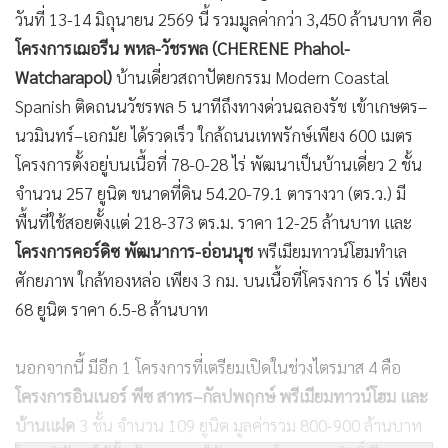
วันที่ 13-14 มิถุนายน 2569 นี้ รวมมูลค่ากว่า 3,450 ล้านบาท คือ
โครงการเฌอรีน พหล-วัชรพล (CHERENE Phahol-
Watcharapol)
บ้านเดี่ยวสถาปัตยกรรม Modern Coastal
Spanish ติดถนนวัชรพล 5 นาทีถึงทางด่วนฉลองรัช เข้าเกษตร–
นวมินทร์–เอกมัย ได้รวดเร็ว ใกล้ถนนเทพรักษ์เพียง 600 เมตร
โครงการตั้งอยู่บนเนื้อที่ 78-0-28 ไร่ พัฒนาเป็นบ้านเดี่ยว 2 ชั้น
จำนวน 257 ยูนิต ขนาดที่ดิน 54.20-79.1 ตารางวา (ตร.ว.) มี
พื้นที่ใช้สอยตั้งแต่ 218-373 ตร.ม. ราคา 12-25 ล้านบาท และ
โครงการคอร์ดิซ พัฒนาการ-อ่อนนุช
พรีเมียมทาวน์โฮมทำเล
ศักยภาพ ใกล้ทองหล่อ เพียง 3 กม. บนเนื้อที่โครงการ 6 ไร่ เพียง
68 ยูนิต ราคา 6.5-8 ล้านบาท
นอกจากนี้ มีอีก 1 โครงการที่เตรียมเปิดในช่วงไตรมาส 4 คือ
โครงการอินเนอร์ พีซ สาทร–กัลปพฤกษ์ พรีเมียมทาวน์โฮม และ
บ้านแฝด
3 ชั้น จำนวน 109 ยูนิต มูลค่ารวม 800-900 ล้านบาท