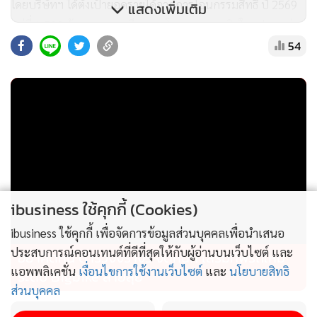
โดยบริษัทฯ ได้ตั้งเป้ายอดรายได้จากการโอนกรรมสิทธิ์ ปี 2569
แสดงเพิ่มเติม
อยู่ที่ 1,500 ล้านบาท รวมถึงขยายโอกาสทางธุรกิจในรูปแบบร่วม
54
ทุนกับเจ้าของที่ดิน (Landlord) ซึ่งแนวคิดนี้บริษัทฯ ได้ศึกษามา
ตลอด.
ibusiness ใช้คุกกี้ (Cookies)
ibusiness ใช้คุกกี้ เพื่อจัดการข้อมูลส่วนบุคคลเพื่อนำเสนอ
ประสบการณ์คอนเทนต์ที่ดีที่สุดให้กับผู้อ่านบนเว็บไซต์ และ
อย่าคิดหนี ตำรวจจราจร จัดหนัก เสริมทัพรถใหม่
แอพพลิเคชั่น
เงื่อนไขการใช้งานเว็บไซต์
และ
นโยบายสิทธิ
ระดับ Bigbike สายลุย
ส่วนบุคคล