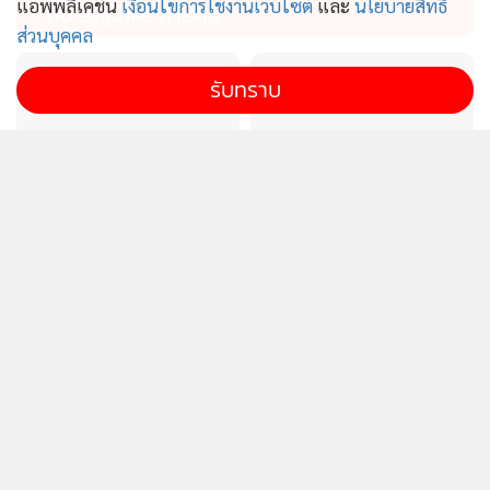
แอพพลิเคชั่น
เงื่อนไขการใช้งานเว็บไซต์
และ
นโยบายสิทธิ
ระดับ Bigbike สายลุย
ละเอียดของดนตรีได้อย่างครบถ้วนและเป็นธรรมชาติ
ส่วนบุคคล
รับทราบ
Bluetooth 6.0 และโหมดเกมมิ่ง Low Latency: โดดเด่นด้วย
เทคโนโลยี Bluetooth 6.0 ที่ให้การเชื่อมต่อเสถียรและประหยัด
พลังงาน รองรับโหมดเกมมิ่งที่มีค่าความหน่วงต่ำเพียง 47ms รวม
ถึงการเชื่อมต่อพร้อมกัน 2 อุปกรณ์
ดัชนีความสามารถแข่งขัน
แกร็บ เผยคนกรุงเทพฯ เรียก
SMEs ทรุด ร้องรัฐแก้ต้นทุน
รถไปสวนพุ่ง 5 เท่า สั่งเมนู
ANC และแบตเตอรี่ใช้งานยาวนาน: รองรับระบบตัดเสียงรบกวน
การเงินสูง-เพิ่มสภาพคล่อง
สุขภาพทะลุ 10 ล้านแก้ว
สูงสุด -40dB ANC พร้อมแบตเตอรี่รวมสูงสุด 45 ชั่วโมง และ
มาตรฐานกันน้ำ IPX4 เหมาะสำหรับการใช้งานในชีวิตประจำวัน
และกิจกรรมกลางแจ้ง
ช่องทางจำหน่าย: ROSESELSA ทั้งสองรุ่นวางจำหน่ายแล้วผ่าน
บีโอไอขานรับระเบียบใหม่
ALPHAX นำ AI พัฒนา
ช่องทางออนไลน์อย่างเป็นทางการในประเทศไทย
Data Center เตรียมทบทวน
“Atlas” ยกระดับธุรกิจการเงิน
- ROSESELSA CERAMICS MK2 หูฟัง True Wireless พร้อม