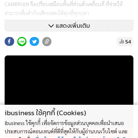
CAMBRIAN จึงเปรียบเสมือนพื้นที่ส่วนตัวเคลื่อนที่ ที่ช่วยให้
สามารถดื่มด่ำกับเสียงเพลงได้ทุกที่ทุกเวลา
แสดงเพิ่มเติม
CERAMICS MK2 หูฟัง True Wireless รุ่นยอดนิยมที่ครองใจผู้ใช้
ชาวไทย
54
ด้วยยอดขายสะสมเกือบ 10,000 ชิ้น ในประเทศไทย CERAMICS
MK2 ได้รับการยอมรับในฐานะหูฟัง True Wireless ที่ตอบโจทย์
ทั้งการเรียน การทำงาน และการออกกำลังกาย
ดีไซน์ 3 สี ตอบรับทุกสไตล์: CERAMICS MK2 มีให้เลือก 3 สี
ได้แก่ Black, White และ Purple โดดเด่นด้วยโทนสีเรียบหรูและ
ibusiness ใช้คุกกี้ (Cookies)
ดีไซน์ทันสมัย เหมาะกับการใช้งานในชีวิตประจำวัน
ibusiness ใช้คุกกี้ เพื่อจัดการข้อมูลส่วนบุคคลเพื่อนำเสนอ
คุณภาพเสียงระดับ Hi-Res: รองรับมาตรฐานเสียงคุณภาพสูง
ประสบการณ์คอนเทนต์ที่ดีที่สุดให้กับผู้อ่านบนเว็บไซต์ และ
อย่าคิดหนี ตำรวจจราจร จัดหนัก เสริมทัพรถใหม่
พร้อมการถอดรหัสเสียงผ่าน LDAC และ AAC ถ่ายทอดราย