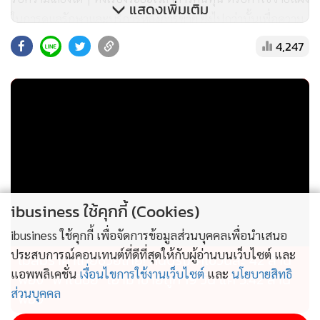
แสดงเพิ่มเติม
ในการดูแลรักษาและบริการหลังการขาย ยิ่งไปกว่านั้นเพื่อความ
อุ่นใจขั้นสุดในการใช้งานระยะยาว บลูริงยังมอบการรับประกัน
4,247
และความมั่นใจด้วยวงเงินประกันภัยความรับผิดชอบจากอัคคีภัย
สูงสุดถึง 100 ล้านบาท บรรเทาความกังวลเรื่องเหตุไม่คาดคิดให้
กับผู้พักอาศัยได้อย่างแท้จริง ซึ่งลูกค้าสามารถตรวจสอบจำนวน
เงิน และหน่วยไฟที่ประหยัดได้แบบ Real-time ผ่าน
แอปพลิเคชัน, หมดกังวลเรื่องค่าใช้จ่ายบานปลาย เพราะเราดูแล
ให้ครบ จบทุกขั้นตอนโดยไม่มีค่าใช้จ่ายเพิ่มเติม รวมทั้งเมื่อลูกค้า
จ่ายรายเดือนจนครบกำหนดสัญญา จะได้รับสิทธิ์การเป็นเจ้าของ
ระบบโดยสมบูรณ์ ในราคาเพียง 199 บาท” นายเกียรติศักดิ์
ibusiness ใช้คุกกี้ (Cookies)
กล่าว
ibusiness ใช้คุกกี้ เพื่อจัดการข้อมูลส่วนบุคคลเพื่อนำเสนอ
ประสบการณ์คอนเทนต์ที่ดีที่สุดให้กับผู้อ่านบนเว็บไซต์ และ
ไม่สมราคาไทยช่วยไทย! คนบริโภคไข่วันละ 42 ล้าน
นอกจากนี้เพื่อรองรับไลฟ์สไตล์ยุคดิจิทัลอย่างแท้จริงของลูกค้า
แอพพลิเคชั่น
เงื่อนไขการใช้งานเว็บไซต์
และ
นโยบายสิทธิ
ฟอง “พาณิชย์” เอามาขายถูก 19 วัน แค่ 3.42 ล้าน
บลูริงได้พัฒนา 'BlueRing Application' แอปพลิเคชันอัจฉริยะที่
ส่วนบุคคล
ฟอง
ช่วยจัดการทุกอย่างให้ครบจบในที่เดียว (All-in-One Service)