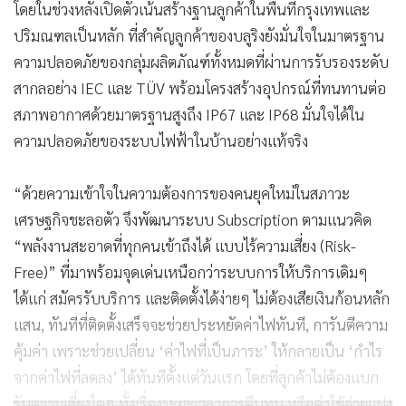
โดยในช่วงหลังเปิดตัวเน้นสร้างฐานลูกค้าในพื้นที่กรุงเทพและ
ปริมณฑลเป็นหลัก ที่สำคัญลูกค้าของบลูริงยังมั่นใจในมาตรฐาน
ความปลอดภัยของกลุ่มผลิตภัณฑ์ทั้งหมดที่ผ่านการรับรองระดับ
สากลอย่าง IEC และ TÜV พร้อมโครงสร้างอุปกรณ์ที่ทนทานต่อ
สภาพอากาศด้วยมาตรฐานสูงถึง IP67 และ IP68 มั่นใจได้ใน
ความปลอดภัยของระบบไฟฟ้าในบ้านอย่างแท้จริง
“ด้วยความเข้าใจในความต้องการของคนยุคใหม่ในสภาวะ
เศรษฐกิจชะลอตัว จึงพัฒนาระบบ Subscription ตามแนวคิด
“พลังงานสะอาดที่ทุกคนเข้าถึงได้ แบบไร้ความเสี่ยง (Risk-
Free)” ที่มาพร้อมจุดเด่นเหนือกว่าระบบการให้บริการเดิมๆ
ได้แก่ สมัครรับบริการ และติดตั้งได้ง่ายๆ ไม่ต้องเสียเงินก้อนหลัก
แสน, ทันทีที่ติดตั้งเสร็จจะช่วยประหยัดค่าไฟทันที, การันตีความ
คุ้มค่า เพราะช่วยเปลี่ยน ‘ค่าไฟที่เป็นภาระ’ ให้กลายเป็น ‘กำไร
จากค่าไฟที่ลดลง’ ได้ทันทีตั้งแต่วันแรก โดยที่ลูกค้าไม่ต้องแบก
รับความเสี่ยงใดๆ ทั้งเรื่องระยะเวลาการคืนทุน หรือค่าใช้จ่ายแฝง