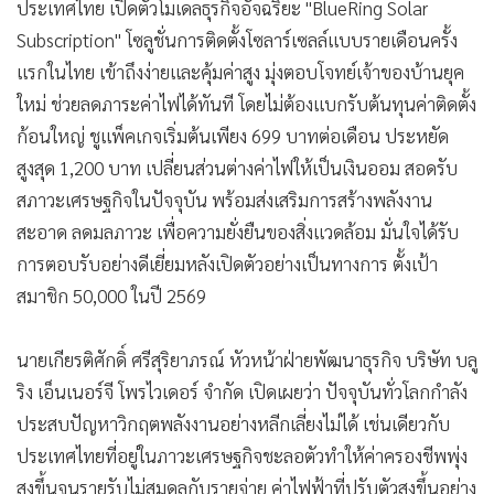
ประเทศไทย เปิดตัวโมเดลธุรกิจอัจฉริยะ "BlueRing Solar
Subscription" โซลูชั่นการติดตั้งโซลาร์เซลล์แบบรายเดือนครั้ง
แรกในไทย เข้าถึงง่ายและคุ้มค่าสูง มุ่งตอบโจทย์เจ้าของบ้านยุค
ใหม่ ช่วยลดภาระค่าไฟได้ทันที โดยไม่ต้องแบกรับต้นทุนค่าติดตั้ง
ก้อนใหญ่ ชูแพ็คเกจเริ่มต้นเพียง 699 บาทต่อเดือน ประหยัด
สูงสุด 1,200 บาท เปลี่ยนส่วนต่างค่าไฟให้เป็นเงินออม สอดรับ
สภาวะเศรษฐกิจในปัจจุบัน พร้อมส่งเสริมการสร้างพลังงาน
สะอาด ลดมลภาวะ เพื่อความยั่งยืนของสิ่งแวดล้อม มั่นใจได้รับ
การตอบรับอย่างดีเยี่ยมหลังเปิดตัวอย่างเป็นทางการ ตั้งเป้า
สมาชิก 50,000 ในปี 2569
นายเกียรติศักดิ์ ศรีสุริยาภรณ์ หัวหน้าฝ่ายพัฒนาธุรกิจ บริษัท บลู
ริง เอ็นเนอร์จี โพรไวเดอร์ จำกัด เปิดเผยว่า ปัจจุบันทั่วโลกกำลัง
ประสบปัญหาวิกฤตพลังงานอย่างหลีกเลี่ยงไม่ได้ เช่นเดียวกับ
ประเทศไทยที่อยู่ในภาวะเศรษฐกิจชะลอตัวทำให้ค่าครองชีพพุ่ง
สูงขึ้นจนรายรับไม่สมดุลกับรายจ่าย ค่าไฟฟ้าที่ปรับตัวสูงขึ้นอย่าง