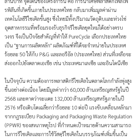
ล้านบาท จุดเด่นของโครงการนี้ คือ การนำเศษพลาสติกโพลีโพ
รพิลีนที่เกิดขึ้นภายในประเทศไทย กลับมาเพิ่มมูลค่าผ่าน
เทคโนโลยีรีไซเคิลขั้นสูง ซึ่งไทยมีทั้งปริมาณวัตถุดิบและห่วงโซ่
อุตสาหกรรมที่พร้อมรองรับธุรกิจรีไซเคิลยุคใหม่ได้อย่างครบ
วงจร จึงเป็นปัจจัยสำคัญที่ทำให้ PureCycle เลือกประเทศไทย
เป็น "ฐานการผลิตหลัก" ผลิตภัณฑ์ที่ได้จะจำหน่ายในประเทศ
ร้อยละ 50 ให้กับ P&G และลอรีอัล (ประเทศไทย) ส่วนที่เหลือจะ
ส่งออกไปยังตลาดเอเชีย เช่น ประเทศมาเลเซีย และอินโดนีเซีย
ในปัจจุบัน ความต้องการพลาสติกรีไซเคิลในตลาดโลกกำลังพุ่งสูง
ขึ้นอย่างต่อเนื่อง โดยมีมูลค่ากว่า 60,000 ล้านเหรียญสหรัฐในปี
2568 และคาดว่าจะแตะ 132,000 ล้านเหรียญสหรัฐภายในปี
2576 หรือเติบโตเฉลี่ยกว่าร้อยละ 10 ต่อปี แรงขับเคลื่อนหลักมา
จากกฎระเบียบ Packaging and Packaging Waste Regulation
(PPWR) ของสหภาพยุโรป ที่กำหนดเป้าหมายด้านความสามารถ
ในการรีไซเคิลและการใช้วัสดุรีไซเคิลในบรรจุภัณฑ์เพิ่มขึ้นเป็น