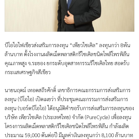
บีโอไอไฟเขียวส่งเสริมการลงทุน “เพียวไซเคิล” ลงทุนกว่า 8พัน
ล้านบาท ตั้งโรงงานผลิตเม็ดพลาสติกรีไซเคิลชนิดโพลีโพรพิลีน
คุณภาพสูง จ.ระยอง ยกระดับอุตสาหกรรมรีไซเคิลไทย สอดรับ
กระแสเศรษฐกิจสีเขียว
นายนฤตม์ เทอดสถีรศักดิ์ เลขาธิการคณะกรรมการส่งเสริมการ
ลงทุน (บีโอไอ) เปิดเผยว่า ที่ประชุมคณะกรรมการส่งเสริมการ
ลงทุน (บอร์ดบีโอไอ) ได้อนุมัติคำขอรับการส่งเสริมการลงทุนของ
บริษัท เพียวไซเคิล (ประเทศไทย) จำกัด (PureCycle) เพื่อลงทุน
โครงการผลิตเม็ดพลาสติกรีไซเคิลชนิดโพลีโพรพิลีน กำลังผลิต
ประมาณ 59,000 ตันต่อปี มีมูลค่าเงินลงทุนกว่า 8,100 ล้านบาท