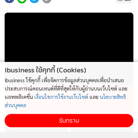
ibusiness ใช้คุกกี้ (Cookies)
ibusiness ใช้คุกกี้ เพื่อจัดการข้อมูลส่วนบุคคลเพื่อนำเสนอ
ประสบการณ์คอนเทนต์ที่ดีที่สุดให้กับผู้อ่านบนเว็บไซต์ และ
ไม่สมราคาไทยช่วยไทย! คนบริโภคไข่วันละ 42 ล้าน
แอพพลิเคชั่น
เงื่อนไขการใช้งานเว็บไซต์
และ
นโยบายสิทธิ
ฟอง “พาณิชย์” เอามาขายถูก 19 วัน แค่ 3.42 ล้าน
ส่วนบุคคล
ฟอง
รับทราบ