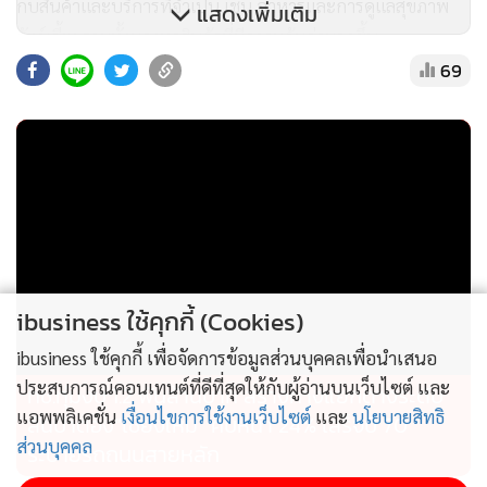
กับสินค้าและบริการที่จำเป็น เช่น อาหารและการดูแลสุขภาพ
แสดงเพิ่มเติม
สัตว์เลี้ยง รวมทั้งมองหาสินค้าที่มีความคุ้มค่ามากขึ้น
69
“ตลาดอาหารสัตว์เลี้ยงและขนมสัตว์เลี้ยงในสหรัฐฯ ยังคงเป็น
ตลาดที่มีความมั่นคงและมีศักยภาพสูงและการเติบโตในระยะยาว
Pet Humanization ยังเป็นแรงขับหลักของตลาด ผู้บริโภคยังคง
ให้ความสำคัญกับสัตว์เลี้ยงเหมือนสมาชิกครอบครัว แม้จะลดการ
จ่ายใช้จ่ายสินค้าฟุ่มเฟือย แต่คงยังต้องลงทุนในสุขภาพและ
คุณภาพชีวิตของสัตว์เลี้ยงอย่างต่อเนื่อง โดยปัจจัยสำคัญที่ผู้
ประกอบการไทยควรให้ความสำคัญ ซึ่งเป็นกุญแจสำคัญในการ
ibusiness ใช้คุกกี้ (Cookies)
แข่งขันและสร้างการเติบโตในอุตสาหกรรมนี้ต่อไปในอนาคต คือ
การพัฒนาสินค้าและบริการที่ตอบโจทย์ความจำเป็นพื้นฐาน
ibusiness ใช้คุกกี้ เพื่อจัดการข้อมูลส่วนบุคคลเพื่อนำเสนอ
เนื่องจากอาหารสัตว์เลี้ยง และขนมสัตว์เลี้ยงมีความหลากหลาย
ประสบการณ์คอนเทนต์ที่ดีที่สุดให้กับผู้อ่านบนเว็บไซต์ และ
ทช.ทุ่มงบ 1.2 พันล้านบาท สร้างทางแยกต่างระดับ
ทั้งด้านรูปแบบ รสชาติ และฟังก์ชัน การขยายตลาดไปยังกลุ่ม
แอพพลิเคชั่น
เงื่อนไขการใช้งานเว็บไซต์
และ
นโยบายสิทธิ
สันป่าตอง”เชียงใหม่” คืบหน้า 24% เสร็จปี 70
ส่วนบุคคล
ลูกค้าใหม่อย่าง Gen X การปรับกลยุทธ์ด้านราคา และความคุ้ม
ระบายรถถนนสายหลัก
ค่าเพื่อตอบสนองพฤติกรรมผู้บริโภคที่เปลี่ยนแปลง การศึกษา