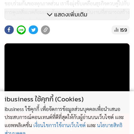
ชอบร่วมกันของทุกภาคส่วน เราจึงมุ่งขับเคลื่อนธุรกิจควบคู่ไปกับ
การดูแลสิ่งแวดล้อมและสังคม ผ่านการดำเนินงานที่สามารถสร้าง
แสดงเพิ่มเติม
ผลลัพธ์ที่จับต้องได้จริง ทั้งในมิติของการลดผลกระทบต่อสิ่ง
159
แวดล้อม การสร้างรายได้ และคุณภาพชีวิตที่ดีให้กับชุมชน รวม
ถึงการฟื้นฟูทรัพยากรธรรมชาติ เพื่อร่วมส่งต่อโลกที่ดีขึ้นให้กับ
คนรุ่นต่อไป โดยให้ความสำคัญกับการดำเนินงานอย่างบูรณา
การ ใน 3 มิติหลัก ได้แก่ “ธุรกิจ – ชุมชน – ระบบนิเวศ” เพื่อ
สร้างสมดุลระหว่างเศรษฐกิจ สังคม และสิ่งแวดล้อมอย่างยั่งยืน
ibusiness ใช้คุกกี้ (Cookies)
ibusiness ใช้คุกกี้ เพื่อจัดการข้อมูลส่วนบุคคลเพื่อนำเสนอ
ประสบการณ์คอนเทนต์ที่ดีที่สุดให้กับผู้อ่านบนเว็บไซต์ และ
ไม่สมราคาไทยช่วยไทย! คนบริโภคไข่วันละ 42 ล้าน
แอพพลิเคชั่น
เงื่อนไขการใช้งานเว็บไซต์
และ
นโยบายสิทธิ
ฟอง “พาณิชย์” เอามาขายถูก 19 วัน แค่ 3.42 ล้าน
ส่วนบุคคล