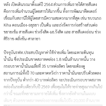
หลัง เปิดเดินรถมาตั้งแต่ปี 2564 ส่วนการเพิ่มรายได้สายสีแดง
คือการเพิ่มจำนวนผู้โดยสารให้มากขึ้น ทั้งการพัฒนาฟีดเดอร์
เชื่อมกับสถานีให้ผู้โดยสารมีความสะดวกมากที่สุด เช่น ขบวนรถ
Kiha ดอนเมือง-อยุธยา เป็นต้น และเร่งรัดการก่อสร้างส่วนต่อ
ขยายเข้ม สายสีแดง ช่วงรังสิต-มธ.รังสิต และ สายสีแดงอ่อน ช่วง
ศิริราช-ตลิ่งชัน-ศาลายา
ปัจจุบันรฟท.ประสบปัญหาค่าใช้จ่ายเพิ่ม โดยเฉพาะต้นทุน
น้ำมัน ซึ่งประเมินขาดสภาพคล่อง 1.8 หมื่นล้านบาทนั้น วาง
กรอบราคาน้ำมันเฉลี่ยที่ 35 บาทต่อลิตร โดยจะต้องดู
สถานการณ์ทั้งปี 70 และคาดหวังว่า ราคาน้ำมันจะปรับตัวลดลง
จากปัจจุบัน ต่ำกว่า 40 บาทต่อลิตร จะประเมินกรอบขาดสภาพ
คล่องในระดับเดียวกับปี 2569 เพื่อคุมไม่ให้รายจ่ายสูงมากเกินไป
กว่านี้ ขณะที่พยายามหารายได้เพิ่ม ซึ่งหากยังทำงานในแบบ
เดิมๆ ตัวเลขขาดสภาพคล่องอาจจะเพิ่มไปถึง 20,000 ล้านบาท