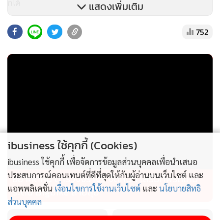
ก็ได้
แสดงเพิ่มเติม
752
@ขยายกรอบอัตราค่าธรรมเนียมน้ำมัน 100 บาทต่อลิตร
นอกจากนี้ บอร์ดรฟท.ยังอนุมัติการคิดอัตราค่าธรรมเนียมการใช้
น้ำมัน (fuel charge) สำหรับการขนส่งสินค้า ซึ่งปัจจุบันใช้อัตรา
ค่าธรรมเนียมน้ำมัน ช่วงราคาน้ำมันดีเซล ตั้งแต่ 187.20 - 39
บาทต่อลิตร แต่เนื่องจากสถานการณ์ราคาน้ำมันดีเซลมีการปรับ
เพิ่มขึ้นอย่างต่อเนื่อง จึงมีการปรับปรุงตารางเพิ่มเติมจากสูงสุด
ibusiness ใช้คุกกี้ (Cookies)
39 บาทต่อลิตร ให้ครอบคลุมถึงราคาน้ำมันลิตรละ 100 บาท โดย
ibusiness ใช้คุกกี้ เพื่อจัดการข้อมูลส่วนบุคคลเพื่อนำเสนอ
ขึ้นกับระยะทางและการขนส่งสินค้าและประเภทของสินค้า เช่น
ประสบการณ์คอนเทนต์ที่ดีที่สุดให้กับผู้อ่านบนเว็บไซต์ และ
อย่าคิดหนี ตำรวจจราจร จัดหนัก เสริมทัพรถใหม่
รูปแบบตู้สินค้า (คอนเทนเนอร์) ,กลุ่มพลังงาน, ปูนซิเมนต์ ,สินค้า
แอพพลิเคชั่น
เงื่อนไขการใช้งานเว็บไซต์
และ
นโยบายสิทธิ
ระดับ Bigbike สายลุย
ขบวนแลนด์บริดจ์(ระหว่างไทย-มาเลเซีย)
ส่วนบุคคล