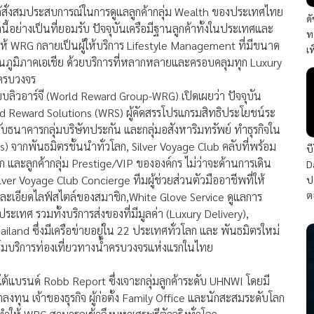
ี่ได้สั่งสมประสบการณ์ในการดูแลลูกค้ากลุ่ม Wealth ของประเทศไทย
ด
ี้อย่างเป็นที่ยอมรับ ปัจจุบันเครือมีฐานลูกค้าทั้งในประเทศและ
ท
ทำให้ WRG กลายเป็นผู้ให้บริการ Lifestyle Management ที่มีขนาด
เ
ในภูมิภาคเอเชีย ด้วยบริการที่หลากหลายและครอบคลุมทุก Luxury
างครบวงจร
บบลิวอาร์จี (World Reward Group-WRG) เปิดเผยว่า ปัจจุบัน
ld Reward Solutions (WRS) ผู้คัดสรรโปรแกรมสิทธิประโยชน์ระ
บธนาคารกลุ่มบริษัทประกัน และกลุ่มอสังหาริมทรัพย์ ทำธุรกิจใน
) จากพันธมิตรชั้นนำทั่วโลก, Silver Voyage Club คลับที่พร้อม
บ
 และลูกค้ากลุ่ม Prestige/VIP ขององค์กร ไม่ว่าจะด้านการเดิน
D
lver Voyage Club Concierge ทีมผู้ช่วยส่วนตัวมืออาชีพที่ให้
ป
ต
ละเอียดไลฟ์สไตล์ของสมาชิก,White Glove Service ดูแลการ
ะเทศ รวมทั้งบริการส่งของที่มีมูลค่า (Luxury Delivery),
ailand ซึ่งมีเครือข่ายอยู่ใน 22 ประเทศทั่วโลก และ พันธมิตรใหม่
์มบริการท่องเที่ยวทางน้ำครบวงจรแห่งแรกในไทย
้แบรนด์ Robb Report ซึ่งเจาะกลุ่มลูกค้าระดับ UHNWI โดยมี
ลงทุน เจ้าของธุรกิจ ผู้ก่อตั้ง Family Office และนักสะสมระดับโลก