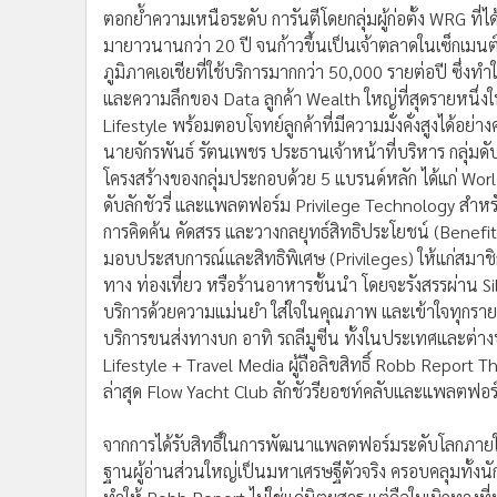
ตอกย้ำความเหนือระดับ การันตีโดยกลุ่มผู้ก่อตั้ง WRG ท
มายาวนานกว่า 20 ปี จนก้าวขึ้นเป็นเจ้าตลาดในเซ็กเมนต์น
ภูมิภาคเอเชียที่ใช้บริการมากกว่า 50,000 รายต่อปี ซึ่ง
และความลึกของ Data ลูกค้า Wealth ใหญ่ที่สุดรายหนึ่ง
Lifestyle พร้อมตอบโจทย์ลูกค้าที่มีความมั่งคั่งสูงได้อย่
นายจักรพันธ์ รัตนเพชร ประธานเจ้าหน้าที่บริหาร กลุ่มดั
โครงสร้างของกลุ่มประกอบด้วย 5 แบรนด์หลัก ได้แก่ Wor
ดับลักชัวรี่ และแพลตฟอร์ม Privilege Technology สำหรั
การคิดค้น คัดสรร และวางกลยุทธ์สิทธิประโยชน์ (Benefits
มอบประสบการณ์และสิทธิพิเศษ (Privileges) ให้แก่สมาชิก
ทาง ท่องเที่ยว หรือร้านอาหารชั้นนำ โดยจะรังสรรผ่าน Si
บริการด้วยความแม่นยำ ใส่ใจในคุณภาพ และเข้าใจทุกราย
บริการขนส่งทางบก อาทิ รถลีมูซีน ทั้งในประเทศและต่างปร
Lifestyle + Travel Media ผู้ถือลิขสิทธิ์ Robb Report Th
ล่าสุด Flow Yacht Club ลักชัวรียอชท์คลับและแพลตฟอร
จากการได้รับสิทธิ์ในการพัฒนาแพลตฟอร์มระดับโลกภายใต
ฐานผู้อ่านส่วนใหญ่เป็นมหาเศรษฐีตัวจริง ครอบคลุมทั้งนัก