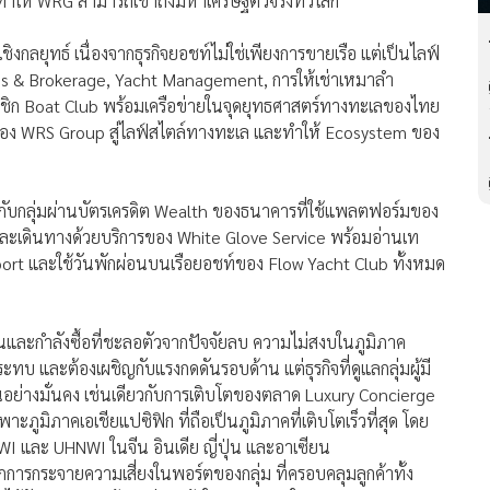
่ทำให้ WRG สามารถเข้าถึงมหาเศรษฐีตัวจริงทั่วโลก
ิงกลยุทธ์ เนื่องจากธุรกิจยอชท์ไม่ใช่เพียงการขายเรือ แต่เป็นไลฟ์
es & Brokerage, Yacht Management, การให้เช่าเหมาลำ
ชิก Boat Club พร้อมเครือข่ายในจุดยุทธศาสตร์ทางทะเลของไทย
ของ WRS Group สู่ไลฟ์สไตล์ทางทะเล และทำให้ Ecosystem ของ
์กับกลุ่มผ่านบัตรเครดิต Wealth ของธนาคารที่ใช้แพลตฟอร์มของ
ะเดินทางด้วยบริการของ White Glove Service พร้อมอ่านเท
eport และใช้วันพักผ่อนบนเรือยอชท์ของ Flow Yacht Club ทั้งหมด
ผวนและกำลังซื้อที่ชะลอตัวจากปัจจัยลบ ความไม่สงบในภูมิภาค
และต้องเผชิญกับแรงกดดันรอบด้าน แต่ธุรกิจที่ดูแลกลุ่มผู้มี
่นอย่างมั่นคง เช่นเดียวกับการเติบโตของตลาด Luxury Concierge
ภูมิภาคเอเชียแปซิฟิก ที่ถือเป็นภูมิภาคที่เติบโตเร็วที่สุด โดย
NWI และ UHNWI ในจีน อินเดีย ญี่ปุ่น และอาเซียน
การกระจายความเสี่ยงในพอร์ตของกลุ่ม ที่ครอบคลุมลูกค้าทั้ง