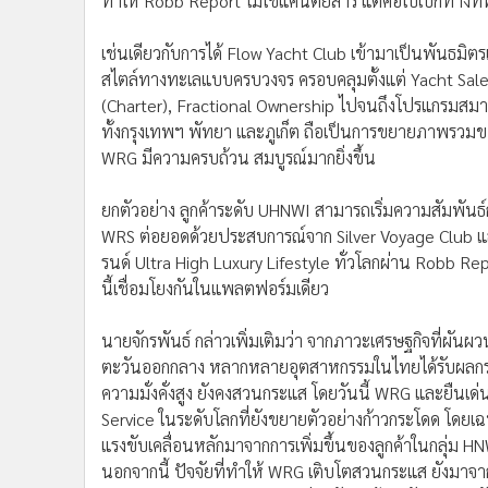
ทำให้ Robb Report ไม่ใช่แค่นิตยสาร แต่คือใบเบิกทางที
เช่นเดียวกับการได้ Flow Yacht Club เข้ามาเป็นพันธมิตรเช
สไตล์ทางทะเลแบบครบวงจร ครอบคลุมตั้งแต่ Yacht Sal
(Charter), Fractional Ownership ไปจนถึงโปรแกรมสมา
ทั้งกรุงเทพฯ พัทยา และภูเก็ต ถือเป็นการขยายภาพรวม
WRG มีความครบถ้วน สมบูรณ์มากยิ่งขึ้น
ยกตัวอย่าง ลูกค้าระดับ UHNWI สามารถเริ่มความสัมพันธ
WRS ต่อยอดด้วยประสบการณ์จาก Silver Voyage Club แล
รนด์ Ultra High Luxury Lifestyle ทั่วโลกผ่าน Robb R
นี้เชื่อมโยงกันในแพลตฟอร์มเดียว
นายจักรพันธ์ กล่าวเพิ่มเติมว่า จากภาวะเศรษฐกิจที่ผัน
ตะวันออกกลาง หลากหลายอุตสาหกรรมในไทยได้รับผลกระทบ 
ความมั่งคั่งสูง ยังคงสวนกระแส โดยวันนี้ WRG และยืนเด
Service ในระดับโลกที่ยังขยายตัวอย่างก้าวกระโดด โดยเฉพาะ
แรงขับเคลื่อนหลักมาจากการเพิ่มขึ้นของลูกค้าในกลุ่ม H
นอกจากนี้ ปัจจัยที่ทำให้ WRG เติบโตสวนกระแส ยังมาจาก