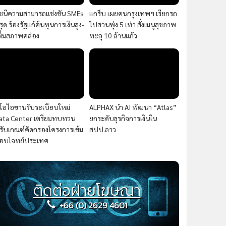
ัชนีความสามารถแข่งขัน SMEs
แกร็บ เผยคนกรุงเทพฯ เรียกรถ
รุด ร้องรัฐแก้ต้นทุนการเงินสูง-
ไปสวนพุ่ง 5 เท่า สั่งเมนูสุขภาพ
พิ่มสภาพคล่อง
ทะลุ 10 ล้านแก้ว
ีโอไอขานรับระเบียบใหม่
ALPHAX นำ AI พัฒนา “Atlas”
ata Center เตรียมทบทวน
ยกระดับธุรกิจการเงินใน
รับเกณฑ์คัดกรองโครงการเข้ม
สปป.ลาว
อบโจทย์ประเทศ
ติดต่อฝ่ายโฆษณา
+66 (0) 2629 4601