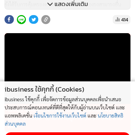
แสดงเพิ่มเติม
ยังได้รับการคุ้มครองตามกฎหมาย โดยเจ้าของรถสามารถยื่น
คำขอต่อนายทะเบียน พร้อมทั้งนำรถเข้ารับการตรวจสภาพเพื่อ
414
ให้นายทะเบียนบันทึกการแก้ไขลักษณะรถให้ถูกต้อง ตาม
แนวทางดังกล่าวได้ตั้งแต่บัดนี้เป็นต้นไป เพื่อให้มีการกำกับ
ควบคุม ให้สอดคล้องกับบริบทการใช้ชีวิตของประชาชน ส่งเสริม
ให้พี่น้องประชาชนสามารถใช้รถเศรษฐกิจชุมชนประกอบอาชีพ
เลี้ยงชีพได้อย่างยั่งยืน ภายใต้มาตรฐานความปลอดภัยที่เหมาะสม
สร้างความสุขและคุณภาพชีวิตที่ดีให้กับคนในชุมชน
ibusiness ใช้คุกกี้ (Cookies)
ibusiness ใช้คุกกี้ เพื่อจัดการข้อมูลส่วนบุคคลเพื่อนำเสนอ
ประสบการณ์คอนเทนต์ที่ดีที่สุดให้กับผู้อ่านบนเว็บไซต์ และ
ไม่สมราคาไทยช่วยไทย! คนบริโภคไข่วันละ 42 ล้าน
แอพพลิเคชั่น
เงื่อนไขการใช้งานเว็บไซต์
และ
นโยบายสิทธิ
ฟอง “พาณิชย์” เอามาขายถูก 19 วัน แค่ 3.42 ล้าน
ส่วนบุคคล
ฟอง