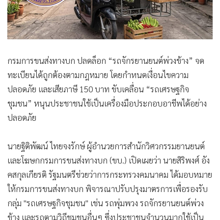
กรมการขนส่งทางบก ปลดล็อก “รถจักรยานยนต์พ่วงข้าง” จด
ทะเบียนได้ถูกต้องตามกฎหมาย โดยกำหนดเงื่อนไขความ
ปลอดภัย และเสียภาษี 150 บาท ขับเคลื่อน “รถเศรษฐกิจ
ชุมชน” หนุนประชาชนใช้เป็นเครื่องมือประกอบอาชีพได้อย่าง
ปลอดภัย
นายฐิติพัฒน์ ไทยจงรักษ์ ผู้อำนวยการสำนักวิศวกรรมยานยนต์
และโฆษกกรมการขนส่งทางบก (ขบ.) เปิดเผยว่า นายสิริพงศ์ อัง
คสกุลเกียรติ รัฐมนตรีช่วยว่าการกระทรวงคมนาคม ได้มอบหมาย
ให้กรมการขนส่งทางบก พิจารณาปรับปรุงมาตรการเพื่อรองรับ
กลุ่ม "รถเศรษฐกิจชุมชน" เช่น รถพุ่มพวง รถจักรยานยนต์พ่วง
ข้าง และรถตามวิถีชุมชนอื่นๆ ซึ่งประชาชนจำนวนมากใช้เป็น