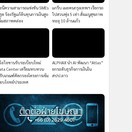
ัชนีความสามารถแข่งขัน SMEs
แกร็บ เผยคนกรุงเทพฯ เรียกรถ
รุด ร้องรัฐแก้ต้นทุนการเงินสูง-
ไปสวนพุ่ง 5 เท่า สั่งเมนูสุขภาพ
พิ่มสภาพคล่อง
ทะลุ 10 ล้านแก้ว
ีโอไอขานรับระเบียบใหม่
ALPHAX นำ AI พัฒนา “Atlas”
ata Center เตรียมทบทวน
ยกระดับธุรกิจการเงินใน
รับเกณฑ์คัดกรองโครงการเข้ม
สปป.ลาว
อบโจทย์ประเทศ
ติดต่อฝ่ายโฆษณา
+66 (0) 2629 4601