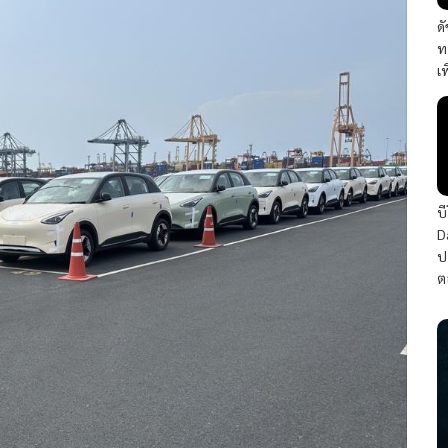
ด
ท
เ
บ
D
ป
ต